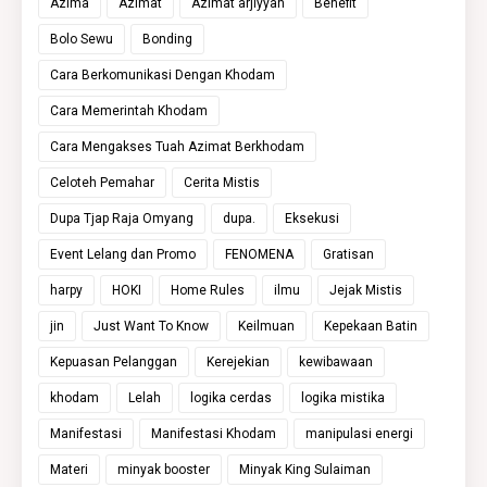
Azima
Azimat
Azimat arjiyyah
Benefit
Bolo Sewu
Bonding
Cara Berkomunikasi Dengan Khodam
Cara Memerintah Khodam
Cara Mengakses Tuah Azimat Berkhodam
Celoteh Pemahar
Cerita Mistis
Dupa Tjap Raja Omyang
dupa.
Eksekusi
Event Lelang dan Promo
FENOMENA
Gratisan
harpy
HOKI
Home Rules
ilmu
Jejak Mistis
jin
Just Want To Know
Keilmuan
Kepekaan Batin
Kepuasan Pelanggan
Kerejekian
kewibawaan
khodam
Lelah
logika cerdas
logika mistika
Manifestasi
Manifestasi Khodam
manipulasi energi
Materi
minyak booster
Minyak King Sulaiman