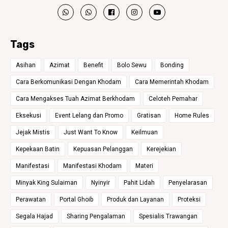
Tags
Asihan
Azimat
Benefit
Bolo Sewu
Bonding
Cara Berkomunikasi Dengan Khodam
Cara Memerintah Khodam
Cara Mengakses Tuah Azimat Berkhodam
Celoteh Pemahar
Eksekusi
Event Lelang dan Promo
Gratisan
Home Rules
Jejak Mistis
Just Want To Know
Keilmuan
Kepekaan Batin
Kepuasan Pelanggan
Kerejekian
Manifestasi
Manifestasi Khodam
Materi
Minyak King Sulaiman
Nyinyir
Pahit Lidah
Penyelarasan
Perawatan
Portal Ghoib
Produk dan Layanan
Proteksi
Segala Hajad
Sharing Pengalaman
Spesialis Trawangan