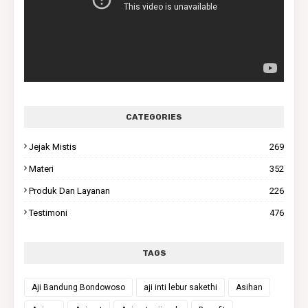
CATEGORIES
Jejak Mistis
269
Materi
352
Produk Dan Layanan
226
Testimoni
476
TAGS
Aji Bandung Bondowoso
aji inti lebur sakethi
Asihan