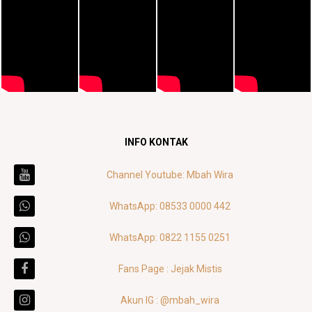
INFO KONTAK
Channel Youtube: Mbah Wira
WhatsApp: 08533 0000 442
WhatsApp: 0822 1155 0251
Fans Page : Jejak Mistis
Akun IG : @mbah_wira