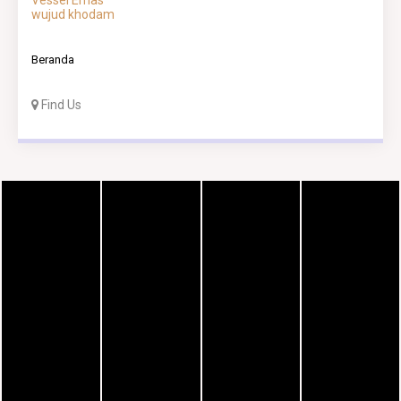
Vessel Emas
wujud khodam
Beranda
Find Us