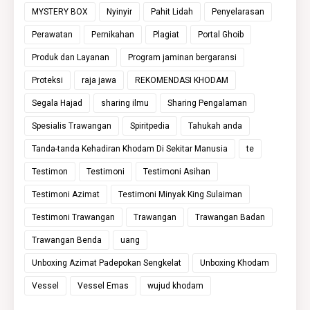
MYSTERY BOX
Nyinyir
Pahit Lidah
Penyelarasan
Perawatan
Pernikahan
Plagiat
Portal Ghoib
Produk dan Layanan
Program jaminan bergaransi
Proteksi
raja jawa
REKOMENDASI KHODAM
Segala Hajad
sharing ilmu
Sharing Pengalaman
Spesialis Trawangan
Spiritpedia
Tahukah anda
Tanda-tanda Kehadiran Khodam Di Sekitar Manusia
te
Testimon
Testimoni
Testimoni Asihan
Testimoni Azimat
Testimoni Minyak King Sulaiman
Testimoni Trawangan
Trawangan
Trawangan Badan
Trawangan Benda
uang
Unboxing Azimat Padepokan Sengkelat
Unboxing Khodam
Vessel
Vessel Emas
wujud khodam