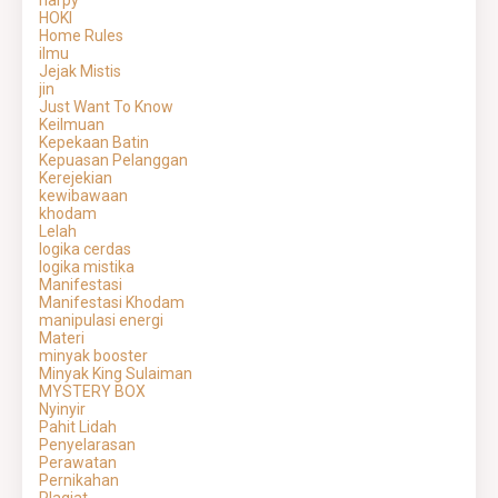
harpy
HOKI
Home Rules
ilmu
Jejak Mistis
jin
Just Want To Know
Keilmuan
Kepekaan Batin
Kepuasan Pelanggan
Kerejekian
kewibawaan
khodam
Lelah
logika cerdas
logika mistika
Manifestasi
Manifestasi Khodam
manipulasi energi
Materi
minyak booster
Minyak King Sulaiman
MYSTERY BOX
Nyinyir
Pahit Lidah
Penyelarasan
Perawatan
Pernikahan