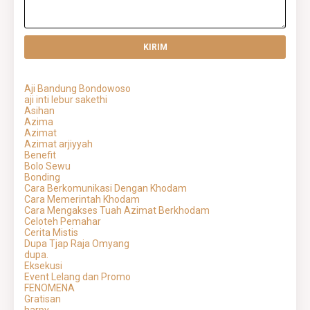
Aji Bandung Bondowoso
aji inti lebur sakethi
Asihan
Azima
Azimat
Azimat arjiyyah
Benefit
Bolo Sewu
Bonding
Cara Berkomunikasi Dengan Khodam
Cara Memerintah Khodam
Cara Mengakses Tuah Azimat Berkhodam
Celoteh Pemahar
Cerita Mistis
Dupa Tjap Raja Omyang
dupa.
Eksekusi
Event Lelang dan Promo
FENOMENA
Gratisan