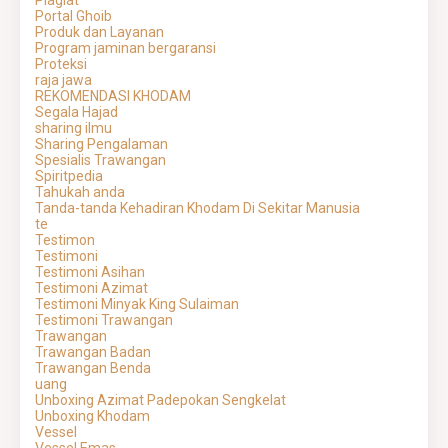
Plagiat
Portal Ghoib
Produk dan Layanan
Program jaminan bergaransi
Proteksi
raja jawa
REKOMENDASI KHODAM
Segala Hajad
sharing ilmu
Sharing Pengalaman
Spesialis Trawangan
Spiritpedia
Tahukah anda
Tanda-tanda Kehadiran Khodam Di Sekitar Manusia
te
Testimon
Testimoni
Testimoni Asihan
Testimoni Azimat
Testimoni Minyak King Sulaiman
Testimoni Trawangan
Trawangan
Trawangan Badan
Trawangan Benda
uang
Unboxing Azimat Padepokan Sengkelat
Unboxing Khodam
Vessel