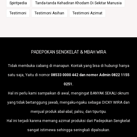
Spiritpedia
Tanda-tanda Kehadiran Khodam Di Sekitar Manusia
Testimoni
Testimoni Asihan
Testimoni Azimat
PADEPOKAN SENGKELAT & MBAH WIRA
Tidak membuka cabang di manapun. Kontak yang bisa di hubungi hanya
satu saja, Yaitu di nomor
08533 0000 442 dan nomor Admin 0822 1155
0251.
Hal ini perlu kami sampaikan di awal, mengingat BANYAK SEKALI oknum
yang tidak bertanggung jawab, mengaku-ngaku sebagai DICKY WIRA dan
menjual produk abal-abal, palsu, dan tipu-tipu.
Hal ini terjadi karena memang azimat produksi dari Padepokan Sengkelat
sangat istimewa sehingga seringkali dipalsukan.