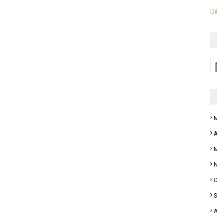
Di
M
A
M
N
O
S
A