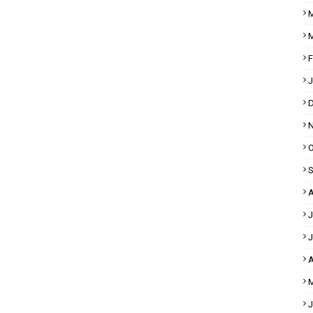
M
M
F
J
D
N
O
S
A
J
J
A
M
J