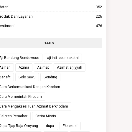
ateri
352
roduk Dan Layanan
226
estimoni
476
TAGS
Aji Bandung Bondowoso
aji inti lebur sakethi
Asihan
Azima
Azimat
Azimat arjiyyah
Benefit
Bolo Sewu
Bonding
Cara Berkomunikasi Dengan Khodam
Cara Memerintah Khodam
Cara Mengakses Tuah Azimat Berkhodam
Celoteh Pemahar
Cerita Mistis
Dupa Tjap Raja Omyang
dupa.
Eksekusi