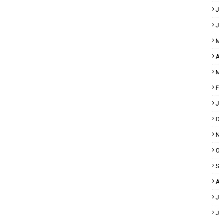
J
J
M
A
M
F
J
D
N
O
S
A
J
J