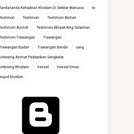
Tanda-tanda Kehadiran Khodam Di Sekitar Manusia
te
Testimon
Testimoni
Testimoni Asihan
Testimoni Azimat
Testimoni Minyak King Sulaiman
Testimoni Trawangan
Trawangan
Trawangan Badan
Trawangan Benda
uang
Unboxing Azimat Padepokan Sengkelat
Unboxing Khodam
Vessel
Vessel Emas
wujud khodam