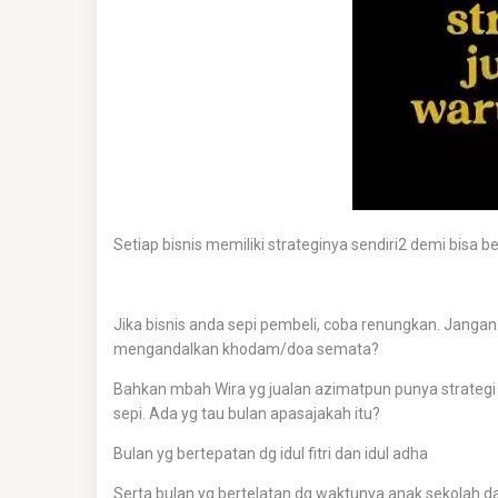
Setiap bisnis memiliki strateginya sendiri2 demi bisa
Jika bisnis anda sepi pembeli, coba renungkan. Jang
mengandalkan khodam/doa semata?
Bahkan mbah Wira yg jualan azimatpun punya strategi 
sepi. Ada yg tau bulan apasajakah itu?
Bulan yg bertepatan dg idul fitri dan idul adha
Serta bulan yg bertelatan dg waktunya anak sekolah da