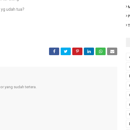
M
 yg udah tua?
P
T
r yang sudah tertera.