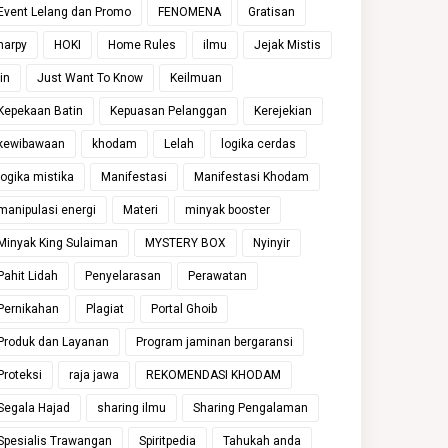
Event Lelang dan Promo
FENOMENA
Gratisan
harpy
HOKI
Home Rules
ilmu
Jejak Mistis
jin
Just Want To Know
Keilmuan
Kepekaan Batin
Kepuasan Pelanggan
Kerejekian
kewibawaan
khodam
Lelah
logika cerdas
logika mistika
Manifestasi
Manifestasi Khodam
manipulasi energi
Materi
minyak booster
Minyak King Sulaiman
MYSTERY BOX
Nyinyir
Pahit Lidah
Penyelarasan
Perawatan
Pernikahan
Plagiat
Portal Ghoib
Produk dan Layanan
Program jaminan bergaransi
Proteksi
raja jawa
REKOMENDASI KHODAM
Segala Hajad
sharing ilmu
Sharing Pengalaman
Spesialis Trawangan
Spiritpedia
Tahukah anda