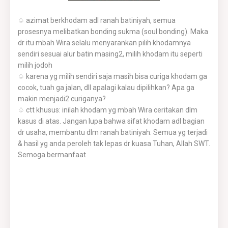
♤ azimat berkhodam adl ranah batiniyah, semua
prosesnya melibatkan bonding sukma (soul bonding). Maka
dr itu mbah Wira selalu menyarankan pilih khodamnya
sendiri sesuai alur batin masing2, milih khodam itu seperti
milih jodoh
♤ karena yg milih sendiri saja masih bisa curiga khodam ga
cocok, tuah ga jalan, dll apalagi kalau dipilihkan? Apa ga
makin menjadi2 curiganya?
♤ ctt khusus: inilah khodam yg mbah Wira ceritakan dlm
kasus di atas. Jangan lupa bahwa sifat khodam adl bagian
dr usaha, membantu dlm ranah batiniyah. Semua yg terjadi
& hasil yg anda peroleh tak lepas dr kuasa Tuhan, Allah SWT.
Semoga bermanfaat