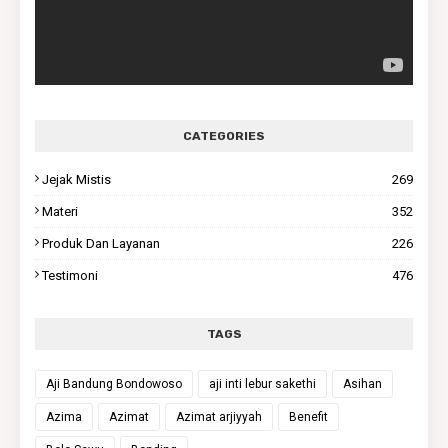
CATEGORIES
Jejak Mistis
269
Materi
352
Produk Dan Layanan
226
Testimoni
476
TAGS
Aji Bandung Bondowoso
aji inti lebur sakethi
Asihan
Azima
Azimat
Azimat arjiyyah
Benefit