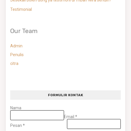
Sesekali boleh dong ya testimoni dr mbah Wira sendiri?
Testimonial
Our Team
Admin
Penulis
citra
FORMULIR KONTAK
Nama
Email
*
Pesan
*