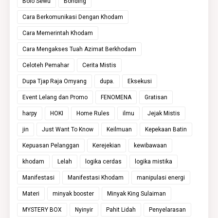
Bolo Sewu
Bonding
Cara Berkomunikasi Dengan Khodam
Cara Memerintah Khodam
Cara Mengakses Tuah Azimat Berkhodam
Celoteh Pemahar
Cerita Mistis
Dupa Tjap Raja Omyang
dupa.
Eksekusi
Event Lelang dan Promo
FENOMENA
Gratisan
harpy
HOKI
Home Rules
ilmu
Jejak Mistis
jin
Just Want To Know
Keilmuan
Kepekaan Batin
Kepuasan Pelanggan
Kerejekian
kewibawaan
khodam
Lelah
logika cerdas
logika mistika
Manifestasi
Manifestasi Khodam
manipulasi energi
Materi
minyak booster
Minyak King Sulaiman
MYSTERY BOX
Nyinyir
Pahit Lidah
Penyelarasan