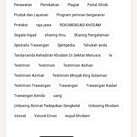
Perawatan
Pernikahan
Plagiat
Portal Ghoib
Produk dan Layanan
Program jaminan bergaransi
Proteksi
raja jawa
REKOMENDASI KHODAM
Segala Hajad
sharing ilmu
Sharing Pengalaman
Spesialis Trawangan
Spiritpedia
Tahukah anda
Tanda-tanda Kehadiran Khodam Di Sekitar Manusia
te
Testimon
Testimoni
Testimoni Asihan
Testimoni Azimat
Testimoni Minyak King Sulaiman
Testimoni Trawangan
Trawangan
Trawangan Badan
Trawangan Benda
uang
Unboxing Azimat Padepokan Sengkelat
Unboxing Khodam
Vessel
Vessel Emas
wujud khodam