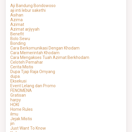
Aji Bandung Bondowoso
aji inti lebur sakethi
Asihan
Azima
Azimat
Azimat arjiyyah
Benefit
Bolo Sewu
Bonding
Cara Berkomunikasi Dengan Khodam
Cara Memerintah Khodam
Cara Mengakses Tuah Azimat Berkhodam
Celoteh Pemahar
Cerita Mistis
Dupa Tjap Raja Omyang
dupa.
Eksekusi
Event Lelang dan Promo
FENOMENA
Gratisan
harpy
HOKI
Home Rules
ilmu
Jejak Mistis
jin
Just Want To Know