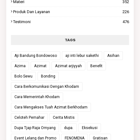
Materi
352
Produk Dan Layanan
226
Testimoni
476
TAGS
Aji Bandung Bondowoso
aji inti lebur sakethi
Asihan
Azima
Azimat
Azimat arjiyyah
Benefit
Bolo Sewu
Bonding
Cara Berkomunikasi Dengan Khodam
Cara Memerintah Khodam
Cara Mengakses Tuah Azimat Berkhodam
Celoteh Pemahar
Cerita Mistis
Dupa Tjap Raja Omyang
dupa.
Eksekusi
Event Lelang dan Promo
FENOMENA
Gratisan