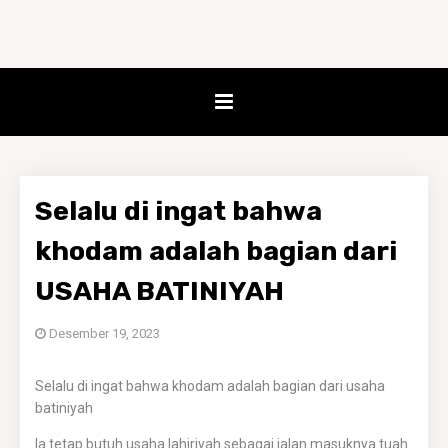
Selalu di ingat bahwa
khodam adalah bagian dari
USAHA BATINIYAH
Desember 19, 2023
Selalu di ingat bahwa khodam adalah bagian dari usaha
batiniyah
Ia tetap butuh usaha lahiriyah sebagai jalan masuknya tuah