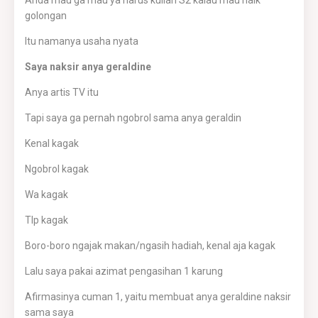
Anda mau ga mau ya harus kuliah S2 kalau mau naik
golongan
Itu namanya usaha nyata
Saya naksir anya geraldine
Anya artis TV itu
Tapi saya ga pernah ngobrol sama anya geraldin
Kenal kagak
Ngobrol kagak
Wa kagak
Tlp kagak
Boro-boro ngajak makan/ngasih hadiah, kenal aja kagak
Lalu saya pakai azimat pengasihan 1 karung
Afirmasinya cuman 1, yaitu membuat anya geraldine naksir
sama saya