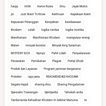
harpy
HOKI
Home Rules
ilmu
Jejak Mistis
jin
Just Want To Know
Keilmuan
Kepekaan Batin
Kepuasan Pelanggan
Kerejekian
kewibawaan
khodam
Lelah
logika cerdas
logika mistika
Manifestasi
Manifestasi Khodam
manipulasi energi
Materi
minyak booster
Minyak King Sulaiman
MYSTERY BOX
Nyinyir
Pahit Lidah
Penyelarasan
Perawatan
Pernikahan
Plagiat
Portal Ghoib
Produk dan Layanan
Program jaminan bergaransi
Proteksi
raja jawa
REKOMENDASI KHODAM
Segala Hajad
sharing ilmu
Sharing Pengalaman
Spesialis Trawangan
Spiritpedia
Tahukah anda
Tanda-tanda Kehadiran Khodam Di Sekitar Manusia
te