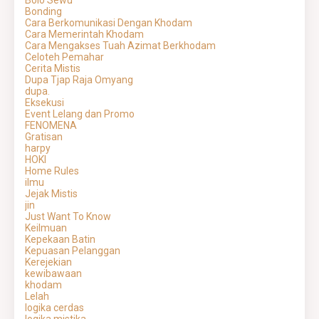
Bolo Sewu
Bonding
Cara Berkomunikasi Dengan Khodam
Cara Memerintah Khodam
Cara Mengakses Tuah Azimat Berkhodam
Celoteh Pemahar
Cerita Mistis
Dupa Tjap Raja Omyang
dupa.
Eksekusi
Event Lelang dan Promo
FENOMENA
Gratisan
harpy
HOKI
Home Rules
ilmu
Jejak Mistis
jin
Just Want To Know
Keilmuan
Kepekaan Batin
Kepuasan Pelanggan
Kerejekian
kewibawaan
khodam
Lelah
logika cerdas