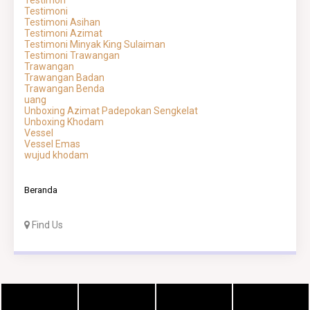
Testimon
Testimoni
Testimoni Asihan
Testimoni Azimat
Testimoni Minyak King Sulaiman
Testimoni Trawangan
Trawangan
Trawangan Badan
Trawangan Benda
uang
Unboxing Azimat Padepokan Sengkelat
Unboxing Khodam
Vessel
Vessel Emas
wujud khodam
Beranda
Find Us