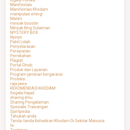
logika mistika
Manifestasi
Manifestasi Khodam
manipulasi energi
Materi
minyak booster
Minyak King Sulaiman
MYSTERY BOX
Nyinyir
Pahit Lidah
Penyelarasan
Perawatan
Pernikahan
Plagiat
Portal Ghoib
Produk dan Layanan
Program jaminan bergaransi
Proteksi
raja jawa
REKOMENDASI KHODAM
Segala Hajad
sharing ilmu
Sharing Pengalaman
Spesialis Trawangan
Spiritpedia
Tahukah anda
Tanda-tanda Kehadiran Khodam Di Sekitar Manusia
te