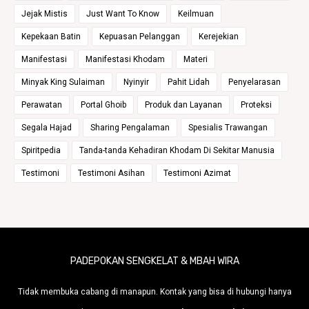
Jejak Mistis
Just Want To Know
Keilmuan
Kepekaan Batin
Kepuasan Pelanggan
Kerejekian
Manifestasi
Manifestasi Khodam
Materi
Minyak King Sulaiman
Nyinyir
Pahit Lidah
Penyelarasan
Perawatan
Portal Ghoib
Produk dan Layanan
Proteksi
Segala Hajad
Sharing Pengalaman
Spesialis Trawangan
Spiritpedia
Tanda-tanda Kehadiran Khodam Di Sekitar Manusia
Testimoni
Testimoni Asihan
Testimoni Azimat
PADEPOKAN SENGKELAT & MBAH WIRA
Tidak membuka cabang di manapun. Kontak yang bisa di hubungi hanya