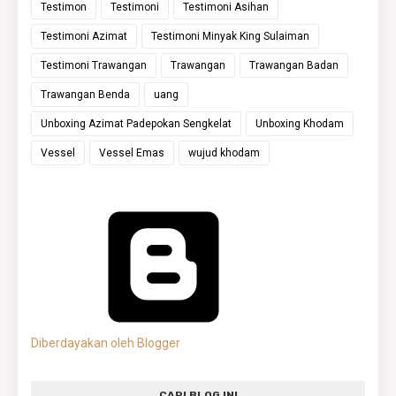
Testimon
Testimoni
Testimoni Asihan
Testimoni Azimat
Testimoni Minyak King Sulaiman
Testimoni Trawangan
Trawangan
Trawangan Badan
Trawangan Benda
uang
Unboxing Azimat Padepokan Sengkelat
Unboxing Khodam
Vessel
Vessel Emas
wujud khodam
Diberdayakan oleh Blogger
CARI BLOG INI