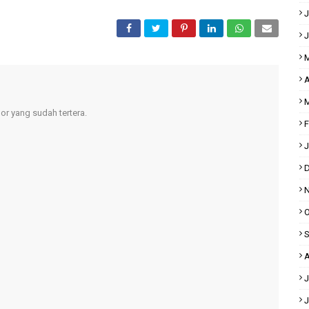
J
J
M
A
M
r yang sudah tertera.
F
J
D
N
O
S
A
J
J