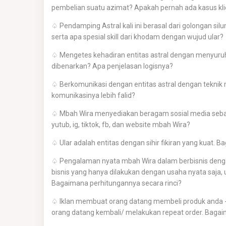
pembelian suatu azimat? Apakah pernah ada kasus kli
♤ Pendamping Astral kali ini berasal dari golongan si
serta apa spesial skill dari khodam dengan wujud ular?
♤ Mengetes kehadiran entitas astral dengan menyur
dibenarkan? Apa penjelasan logisnya?
♤ Berkomunikasi dengan entitas astral dengan teknik
komunikasinya lebih falid?
♤ Mbah Wira menyediakan beragam sosial media sebaga
yutub, ig, tiktok, fb, dan website mbah Wira?
♤ Ular adalah entitas dengan sihir fikiran yang kuat
♤ Pengalaman nyata mbah Wira dalam berbisnis denga
bisnis yang hanya dilakukan dengan usaha nyata saja,
Bagaimana perhitungannya secara rinci?
♤ Iklan membuat orang datang membeli produk anda -
orang datang kembali/ melakukan repeat order. Bagai