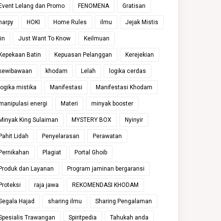
Event Lelang dan Promo
FENOMENA
Gratisan
harpy
HOKI
Home Rules
ilmu
Jejak Mistis
jin
Just Want To Know
Keilmuan
Kepekaan Batin
Kepuasan Pelanggan
Kerejekian
kewibawaan
khodam
Lelah
logika cerdas
logika mistika
Manifestasi
Manifestasi Khodam
manipulasi energi
Materi
minyak booster
Minyak King Sulaiman
MYSTERY BOX
Nyinyir
Pahit Lidah
Penyelarasan
Perawatan
Pernikahan
Plagiat
Portal Ghoib
Produk dan Layanan
Program jaminan bergaransi
Proteksi
raja jawa
REKOMENDASI KHODAM
Segala Hajad
sharing ilmu
Sharing Pengalaman
Spesialis Trawangan
Spiritpedia
Tahukah anda