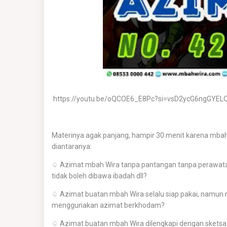
https://youtu.be/oQCOE6_E8Pc?si=vsD2ycG6ngGYEL
Materinya agak panjang, hampir 30 menit karena mbah
diantaranya:
♤ Azimat mbah Wira tanpa pantangan tanpa perawatan.
tidak boleh dibawa ibadah dll?
♤ Azimat buatan mbah Wira selalu siap pakai, namun 
menggunakan azimat berkhodam?
♤ Azimat buatan mbah Wira dilengkapi dengan sketsa s