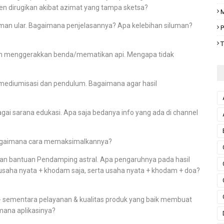
en dirugikan akibat azimat yang tampa sketsa?
M
luman ular. Bagaimana penjelasannya? Apa kelebihan siluman?
P
T
uh menggerakkan benda/mematikan api. Mengapa tidak
 mediumisasi dan pendulum. Bagaimana agar hasil
i sarana edukasi. Apa saja bedanya info yang ada di channel
. Bagaimana cara memaksimalkannya?
n bantuan Pendamping astral. Apa pengaruhnya pada hasil
 usaha nyata + khodam saja, serta usaha nyata + khodam + doa?
 sementara pelayanan & kualitas produk yang baik membuat
mana aplikasinya?