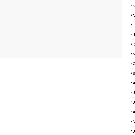
M
M
F
J
D
N
O
S
A
J
J
A
M
J