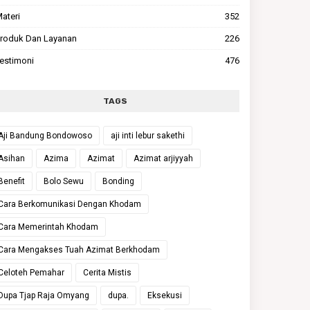
ateri
352
roduk Dan Layanan
226
estimoni
476
TAGS
Aji Bandung Bondowoso
aji inti lebur sakethi
Asihan
Azima
Azimat
Azimat arjiyyah
Benefit
Bolo Sewu
Bonding
Cara Berkomunikasi Dengan Khodam
Cara Memerintah Khodam
Cara Mengakses Tuah Azimat Berkhodam
Celoteh Pemahar
Cerita Mistis
Dupa Tjap Raja Omyang
dupa.
Eksekusi