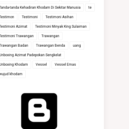
Tanda-tanda Kehadiran Khodam Di Sekitar Manusia
te
Testimon
Testimoni
Testimoni Asihan
Testimoni Azimat
Testimoni Minyak King Sulaiman
Testimoni Trawangan
Trawangan
Trawangan Badan
Trawangan Benda
uang
Unboxing Azimat Padepokan Sengkelat
Unboxing Khodam
Vessel
Vessel Emas
wujud khodam