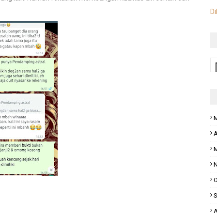
Di
M
A
M
N
O
S
A