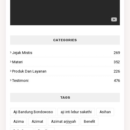
CATEGORIES
Jejak Mistis
269
Materi
352
Produk Dan Layanan
226
Testimoni
476
TAGS
Aji Bandung Bondowoso
aji inti lebur sakethi
Asihan
Azima
Azimat
Azimat arjiyyah
Benefit