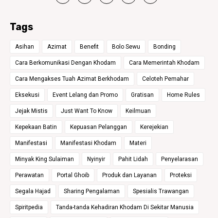
Tags
Asihan
Azimat
Benefit
Bolo Sewu
Bonding
Cara Berkomunikasi Dengan Khodam
Cara Memerintah Khodam
Cara Mengakses Tuah Azimat Berkhodam
Celoteh Pemahar
Eksekusi
Event Lelang dan Promo
Gratisan
Home Rules
Jejak Mistis
Just Want To Know
Keilmuan
Kepekaan Batin
Kepuasan Pelanggan
Kerejekian
Manifestasi
Manifestasi Khodam
Materi
Minyak King Sulaiman
Nyinyir
Pahit Lidah
Penyelarasan
Perawatan
Portal Ghoib
Produk dan Layanan
Proteksi
Segala Hajad
Sharing Pengalaman
Spesialis Trawangan
Spiritpedia
Tanda-tanda Kehadiran Khodam Di Sekitar Manusia