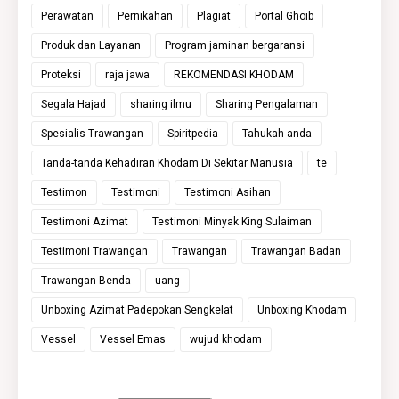
Perawatan
Pernikahan
Plagiat
Portal Ghoib
Produk dan Layanan
Program jaminan bergaransi
Proteksi
raja jawa
REKOMENDASI KHODAM
Segala Hajad
sharing ilmu
Sharing Pengalaman
Spesialis Trawangan
Spiritpedia
Tahukah anda
Tanda-tanda Kehadiran Khodam Di Sekitar Manusia
te
Testimon
Testimoni
Testimoni Asihan
Testimoni Azimat
Testimoni Minyak King Sulaiman
Testimoni Trawangan
Trawangan
Trawangan Badan
Trawangan Benda
uang
Unboxing Azimat Padepokan Sengkelat
Unboxing Khodam
Vessel
Vessel Emas
wujud khodam