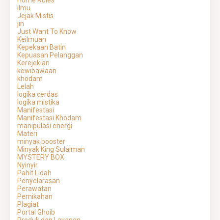
Home Rules
ilmu
Jejak Mistis
jin
Just Want To Know
Keilmuan
Kepekaan Batin
Kepuasan Pelanggan
Kerejekian
kewibawaan
khodam
Lelah
logika cerdas
logika mistika
Manifestasi
Manifestasi Khodam
manipulasi energi
Materi
minyak booster
Minyak King Sulaiman
MYSTERY BOX
Nyinyir
Pahit Lidah
Penyelarasan
Perawatan
Pernikahan
Plagiat
Portal Ghoib