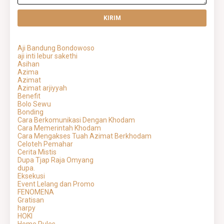
Aji Bandung Bondowoso
aji inti lebur sakethi
Asihan
Azima
Azimat
Azimat arjiyyah
Benefit
Bolo Sewu
Bonding
Cara Berkomunikasi Dengan Khodam
Cara Memerintah Khodam
Cara Mengakses Tuah Azimat Berkhodam
Celoteh Pemahar
Cerita Mistis
Dupa Tjap Raja Omyang
dupa.
Eksekusi
Event Lelang dan Promo
FENOMENA
Gratisan
harpy
HOKI