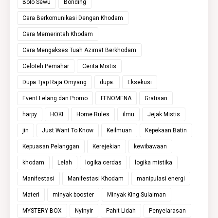
Bolo Sewu
Bonding
Cara Berkomunikasi Dengan Khodam
Cara Memerintah Khodam
Cara Mengakses Tuah Azimat Berkhodam
Celoteh Pemahar
Cerita Mistis
Dupa Tjap Raja Omyang
dupa.
Eksekusi
Event Lelang dan Promo
FENOMENA
Gratisan
harpy
HOKI
Home Rules
ilmu
Jejak Mistis
jin
Just Want To Know
Keilmuan
Kepekaan Batin
Kepuasan Pelanggan
Kerejekian
kewibawaan
khodam
Lelah
logika cerdas
logika mistika
Manifestasi
Manifestasi Khodam
manipulasi energi
Materi
minyak booster
Minyak King Sulaiman
MYSTERY BOX
Nyinyir
Pahit Lidah
Penyelarasan