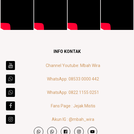
INFO KONTAK
Channel Youtube: Mbah Wira
WhatsApp: 08533 0000 442
WhatsApp: 0822 1155 0251
Fans Page : Jejak Mistis
Akun IG : @mbah_wira