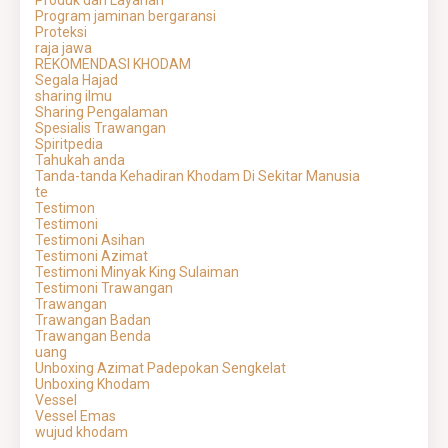
Produk dan Layanan
Program jaminan bergaransi
Proteksi
raja jawa
REKOMENDASI KHODAM
Segala Hajad
sharing ilmu
Sharing Pengalaman
Spesialis Trawangan
Spiritpedia
Tahukah anda
Tanda-tanda Kehadiran Khodam Di Sekitar Manusia
te
Testimon
Testimoni
Testimoni Asihan
Testimoni Azimat
Testimoni Minyak King Sulaiman
Testimoni Trawangan
Trawangan
Trawangan Badan
Trawangan Benda
uang
Unboxing Azimat Padepokan Sengkelat
Unboxing Khodam
Vessel
Vessel Emas
wujud khodam