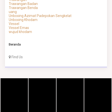
Trawangan Badan
Trawangan Benda
uang
Unboxing Azimat Padepokan Sengkelat
Unboxing Khodam
Vessel
Vessel Emas
wujud khodam
Beranda
Find Us