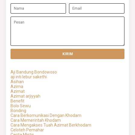
Aji Bandung Bondowoso
aji inti lebur sakethi
Asihan
Azima
Azimat
Azimat arjiyyah
Benefit
Bolo Sewu
Bonding
Cara Berkomunikasi Dengan Khodam
Cara Memerintah Khodam
Cara Mengakses Tuah Azimat Berkhodam
Celoteh Pemahar
Cerita Mistis