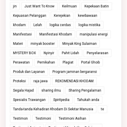
jin
Just Want To Know
Keilmuan
Kepekaan Batin
Kepuasan Pelanggan
Kerejekian
kewibawaan
khodam
Lelah
logika cerdas
logika mistika
Manifestasi
Manifestasi Khodam
manipulasi energi
Materi
minyak booster
Minyak King Sulaiman
MYSTERY BOX
Nyinyir
Pahit Lidah
Penyelarasan
Perawatan
Pernikahan
Plagiat
Portal Ghoib
Produk dan Layanan
Program jaminan bergaransi
Proteksi
raja jawa
REKOMENDASI KHODAM
Segala Hajad
sharing ilmu
Sharing Pengalaman
Spesialis Trawangan
Spiritpedia
Tahukah anda
Tanda-tanda Kehadiran Khodam Di Sekitar Manusia
te
Testimon
Testimoni
Testimoni Asihan