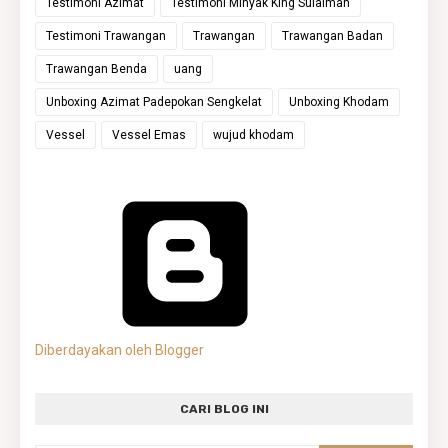
Testimoni Azimat
Testimoni Minyak King Sulaiman
Testimoni Trawangan
Trawangan
Trawangan Badan
Trawangan Benda
uang
Unboxing Azimat Padepokan Sengkelat
Unboxing Khodam
Vessel
Vessel Emas
wujud khodam
Diberdayakan oleh Blogger
CARI BLOG INI