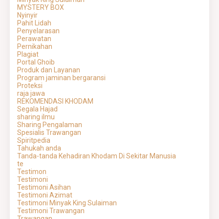
MYSTERY BOX
Nyinyir
Pahit Lidah
Penyelarasan
Perawatan
Pernikahan
Plagiat
Portal Ghoib
Produk dan Layanan
Program jaminan bergaransi
Proteksi
raja jawa
REKOMENDASI KHODAM
Segala Hajad
sharing ilmu
Sharing Pengalaman
Spesialis Trawangan
Spiritpedia
Tahukah anda
Tanda-tanda Kehadiran Khodam Di Sekitar Manusia
te
Testimon
Testimoni
Testimoni Asihan
Testimoni Azimat
Testimoni Minyak King Sulaiman
Testimoni Trawangan
Trawangan