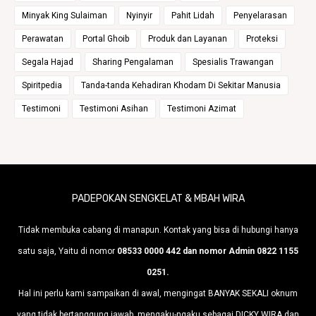
Minyak King Sulaiman
Nyinyir
Pahit Lidah
Penyelarasan
Perawatan
Portal Ghoib
Produk dan Layanan
Proteksi
Segala Hajad
Sharing Pengalaman
Spesialis Trawangan
Spiritpedia
Tanda-tanda Kehadiran Khodam Di Sekitar Manusia
Testimoni
Testimoni Asihan
Testimoni Azimat
PADEPOKAN SENGKELAT & MBAH WIRA
Tidak membuka cabang di manapun. Kontak yang bisa di hubungi hanya
satu saja, Yaitu di nomor
08533 0000 442 dan nomor Admin 0822 1155
0251.
Hal ini perlu kami sampaikan di awal, mengingat BANYAK SEKALI oknum
yang tidak bertanggung jawab, mengaku-ngaku sebagai DICKY WIRA dan