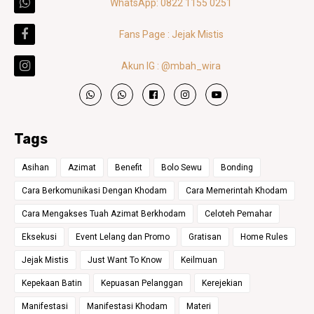
WhatsApp: 0822 1155 0251
Fans Page : Jejak Mistis
Akun IG : @mbah_wira
Tags
Asihan
Azimat
Benefit
Bolo Sewu
Bonding
Cara Berkomunikasi Dengan Khodam
Cara Memerintah Khodam
Cara Mengakses Tuah Azimat Berkhodam
Celoteh Pemahar
Eksekusi
Event Lelang dan Promo
Gratisan
Home Rules
Jejak Mistis
Just Want To Know
Keilmuan
Kepekaan Batin
Kepuasan Pelanggan
Kerejekian
Manifestasi
Manifestasi Khodam
Materi