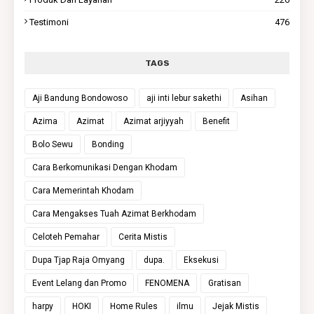
Testimoni
476
TAGS
Aji Bandung Bondowoso
aji inti lebur sakethi
Asihan
Azima
Azimat
Azimat arjiyyah
Benefit
Bolo Sewu
Bonding
Cara Berkomunikasi Dengan Khodam
Cara Memerintah Khodam
Cara Mengakses Tuah Azimat Berkhodam
Celoteh Pemahar
Cerita Mistis
Dupa Tjap Raja Omyang
dupa.
Eksekusi
Event Lelang dan Promo
FENOMENA
Gratisan
harpy
HOKI
Home Rules
ilmu
Jejak Mistis