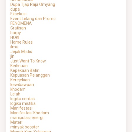
Dupa Tjap Raja Omyang
dupa.
Eksekusi
Event Lelang dan Promo
FENOMENA
Gratisan
harpy
HOKI
Home Rules
ilmu
Jejak Mistis
jin
Just Want To Know
Keilmuan
Kepekaan Batin
Kepuasan Pelanggan
Kerejekian
kewibawaan
khodam
Lelah
logika cerdas
logika mistika
Manifestasi
Manifestasi Khodam
manipulasi energi
Materi
minyak booster
Minyak King Sulaiman