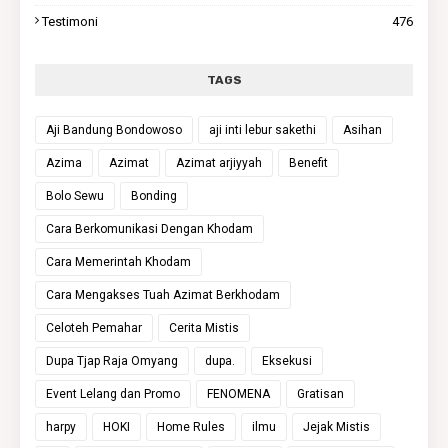
Testimoni
476
TAGS
Aji Bandung Bondowoso
aji inti lebur sakethi
Asihan
Azima
Azimat
Azimat arjiyyah
Benefit
Bolo Sewu
Bonding
Cara Berkomunikasi Dengan Khodam
Cara Memerintah Khodam
Cara Mengakses Tuah Azimat Berkhodam
Celoteh Pemahar
Cerita Mistis
Dupa Tjap Raja Omyang
dupa.
Eksekusi
Event Lelang dan Promo
FENOMENA
Gratisan
harpy
HOKI
Home Rules
ilmu
Jejak Mistis