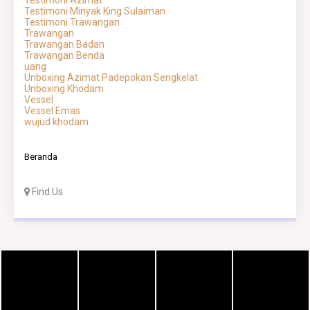
Testimoni Azimat
Testimoni Minyak King Sulaiman
Testimoni Trawangan
Trawangan
Trawangan Badan
Trawangan Benda
uang
Unboxing Azimat Padepokan Sengkelat
Unboxing Khodam
Vessel
Vessel Emas
wujud khodam
Beranda
Find Us