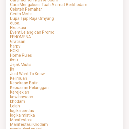
Cara Memerintah Khodam
Cara Mengakses Tuah Azimat Berkhodam
Celoteh Pemahar
Cerita Mistis
Dupa Tjap Raja Omyang
dupa.
Eksekusi
Event Lelang dan Promo
FENOMENA
Gratisan
harpy
HOKI
Home Rules
ilmu
Jejak Mistis
jin
Just Want To Know
Keilmuan
Kepekaan Batin
Kepuasan Pelanggan
Kerejekian
kewibawaan
khodam
Lelah
logika cerdas
logika mistika
Manifestasi
Manifestasi Khodam