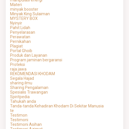
manipulasi energi
Materi
minyak booster
Minyak King Sulaiman
MYSTERY BOX
Nyinyir
Pahit Lidah
Penyelarasan
Perawatan
Pernikahan
Plagiat
Portal Ghoib
Produk dan Layanan
Program jaminan bergaransi
Proteksi
raja jawa
REKOMENDASI KHODAM
Segala Hajad
sharing ilmu
Sharing Pengalaman
Spesialis Trawangan
Spiritpedia
Tahukah anda
Tanda-tanda Kehadiran Khodam Di Sekitar Manusia
te
Testimon
Testimoni
Testimoni Asihan