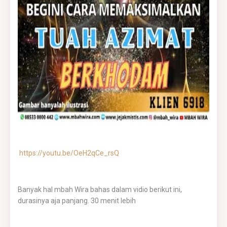
https://youtu.be/OeH2qCe_rsQ
Banyak hal mbah Wira bahas dalam vidio berikut ini,
durasinya aja panjang. 30 menit lebih