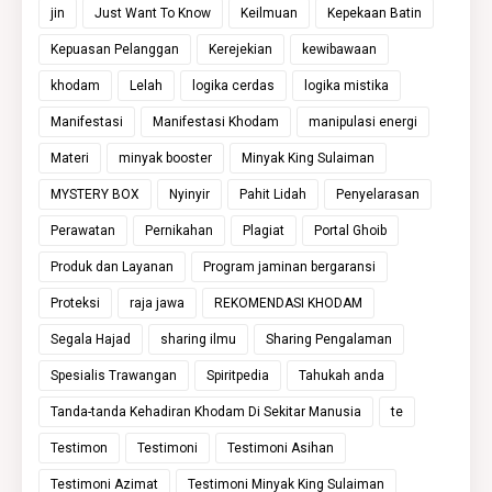
jin
Just Want To Know
Keilmuan
Kepekaan Batin
Kepuasan Pelanggan
Kerejekian
kewibawaan
khodam
Lelah
logika cerdas
logika mistika
Manifestasi
Manifestasi Khodam
manipulasi energi
Materi
minyak booster
Minyak King Sulaiman
MYSTERY BOX
Nyinyir
Pahit Lidah
Penyelarasan
Perawatan
Pernikahan
Plagiat
Portal Ghoib
Produk dan Layanan
Program jaminan bergaransi
Proteksi
raja jawa
REKOMENDASI KHODAM
Segala Hajad
sharing ilmu
Sharing Pengalaman
Spesialis Trawangan
Spiritpedia
Tahukah anda
Tanda-tanda Kehadiran Khodam Di Sekitar Manusia
te
Testimon
Testimoni
Testimoni Asihan
Testimoni Azimat
Testimoni Minyak King Sulaiman