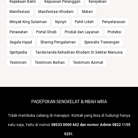
Kepekaan Batin
Kepuasan Pelanggan
Kerejekian
Manifestasi
Manifestasi Khodam
Materi
Minyak King Sulaiman
Nyinyir
Pahit Lidah
Penyelarasan
Perawatan
Portal Ghoib
Produk dan Layanan
Proteksi
Segala Hajad
Sharing Pengalaman
Spesialis Trawangan
Spiritpedia
Tanda-tanda Kehadiran Khodam Di Sekitar Manusia
Testimoni
Testimoni Asihan
Testimoni Azimat
PADEPOKAN SENGKELAT & MBAH WIRA
Tidak membuka cabang di manapun. Kontak yang bisa di hubungi hanya
satu saja, Yaitu di nomor
08533 0000 442 dan nomor Admin 0822 1155
0251.