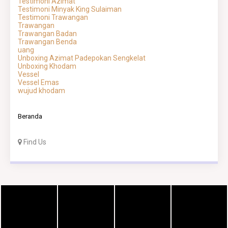
Testimoni Azimat
Testimoni Minyak King Sulaiman
Testimoni Trawangan
Trawangan
Trawangan Badan
Trawangan Benda
uang
Unboxing Azimat Padepokan Sengkelat
Unboxing Khodam
Vessel
Vessel Emas
wujud khodam
Beranda
Find Us