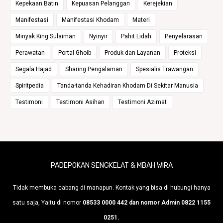
Kepekaan Batin
Kepuasan Pelanggan
Kerejekian
Manifestasi
Manifestasi Khodam
Materi
Minyak King Sulaiman
Nyinyir
Pahit Lidah
Penyelarasan
Perawatan
Portal Ghoib
Produk dan Layanan
Proteksi
Segala Hajad
Sharing Pengalaman
Spesialis Trawangan
Spiritpedia
Tanda-tanda Kehadiran Khodam Di Sekitar Manusia
Testimoni
Testimoni Asihan
Testimoni Azimat
PADEPOKAN SENGKELAT & MBAH WIRA
Tidak membuka cabang di manapun. Kontak yang bisa di hubungi hanya
satu saja, Yaitu di nomor
08533 0000 442 dan nomor Admin 0822 1155
0251.