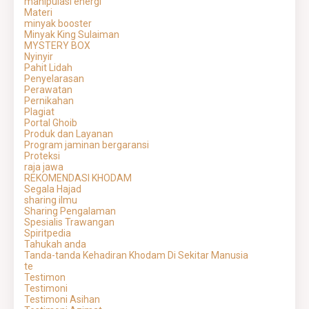
manipulasi energi
Materi
minyak booster
Minyak King Sulaiman
MYSTERY BOX
Nyinyir
Pahit Lidah
Penyelarasan
Perawatan
Pernikahan
Plagiat
Portal Ghoib
Produk dan Layanan
Program jaminan bergaransi
Proteksi
raja jawa
REKOMENDASI KHODAM
Segala Hajad
sharing ilmu
Sharing Pengalaman
Spesialis Trawangan
Spiritpedia
Tahukah anda
Tanda-tanda Kehadiran Khodam Di Sekitar Manusia
te
Testimon
Testimoni
Testimoni Asihan