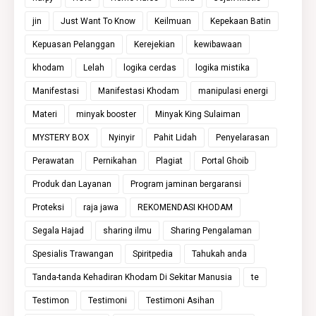
jin
Just Want To Know
Keilmuan
Kepekaan Batin
Kepuasan Pelanggan
Kerejekian
kewibawaan
khodam
Lelah
logika cerdas
logika mistika
Manifestasi
Manifestasi Khodam
manipulasi energi
Materi
minyak booster
Minyak King Sulaiman
MYSTERY BOX
Nyinyir
Pahit Lidah
Penyelarasan
Perawatan
Pernikahan
Plagiat
Portal Ghoib
Produk dan Layanan
Program jaminan bergaransi
Proteksi
raja jawa
REKOMENDASI KHODAM
Segala Hajad
sharing ilmu
Sharing Pengalaman
Spesialis Trawangan
Spiritpedia
Tahukah anda
Tanda-tanda Kehadiran Khodam Di Sekitar Manusia
te
Testimon
Testimoni
Testimoni Asihan