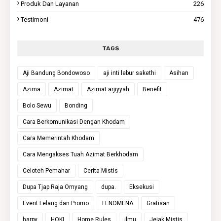
Produk Dan Layanan
226
Testimoni
476
TAGS
Aji Bandung Bondowoso
aji inti lebur sakethi
Asihan
Azima
Azimat
Azimat arjiyyah
Benefit
Bolo Sewu
Bonding
Cara Berkomunikasi Dengan Khodam
Cara Memerintah Khodam
Cara Mengakses Tuah Azimat Berkhodam
Celoteh Pemahar
Cerita Mistis
Dupa Tjap Raja Omyang
dupa.
Eksekusi
Event Lelang dan Promo
FENOMENA
Gratisan
harpy
HOKI
Home Rules
ilmu
Jejak Mistis