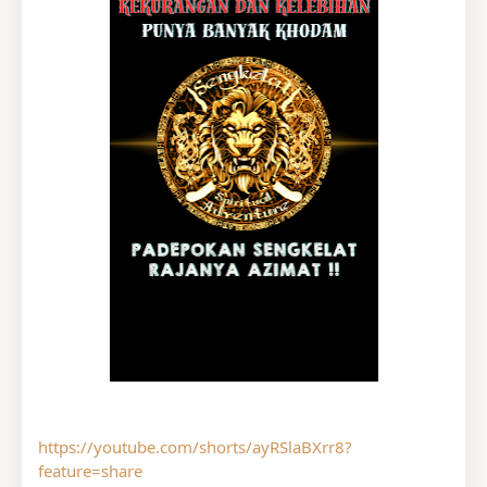
https://youtube.com/shorts/ayRSlaBXrr8?
feature=share