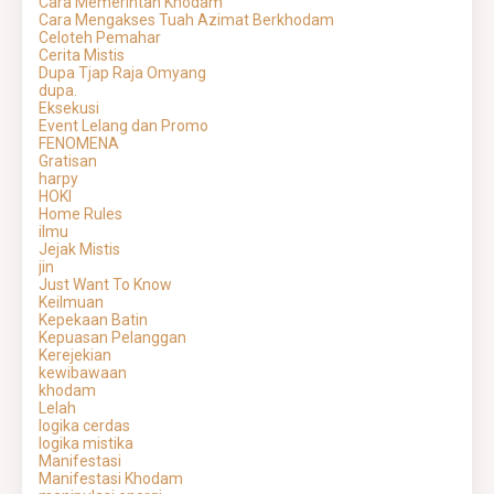
Cara Memerintah Khodam
Cara Mengakses Tuah Azimat Berkhodam
Celoteh Pemahar
Cerita Mistis
Dupa Tjap Raja Omyang
dupa.
Eksekusi
Event Lelang dan Promo
FENOMENA
Gratisan
harpy
HOKI
Home Rules
ilmu
Jejak Mistis
jin
Just Want To Know
Keilmuan
Kepekaan Batin
Kepuasan Pelanggan
Kerejekian
kewibawaan
khodam
Lelah
logika cerdas
logika mistika
Manifestasi
Manifestasi Khodam