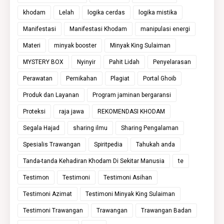
khodam
Lelah
logika cerdas
logika mistika
Manifestasi
Manifestasi Khodam
manipulasi energi
Materi
minyak booster
Minyak King Sulaiman
MYSTERY BOX
Nyinyir
Pahit Lidah
Penyelarasan
Perawatan
Pernikahan
Plagiat
Portal Ghoib
Produk dan Layanan
Program jaminan bergaransi
Proteksi
raja jawa
REKOMENDASI KHODAM
Segala Hajad
sharing ilmu
Sharing Pengalaman
Spesialis Trawangan
Spiritpedia
Tahukah anda
Tanda-tanda Kehadiran Khodam Di Sekitar Manusia
te
Testimon
Testimoni
Testimoni Asihan
Testimoni Azimat
Testimoni Minyak King Sulaiman
Testimoni Trawangan
Trawangan
Trawangan Badan