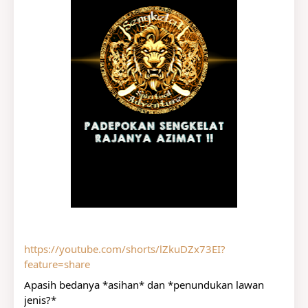
https://youtube.com/shorts/lZkuDZx73EI?
feature=share
Apasih bedanya *asihan* dan *penundukan lawan 
jenis?*