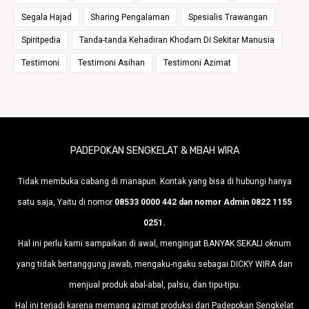
Segala Hajad
Sharing Pengalaman
Spesialis Trawangan
Spiritpedia
Tanda-tanda Kehadiran Khodam Di Sekitar Manusia
Testimoni
Testimoni Asihan
Testimoni Azimat
PADEPOKAN SENGKELAT & MBAH WIRA
Tidak membuka cabang di manapun. Kontak yang bisa di hubungi hanya
satu saja, Yaitu di nomor
08533 0000 442 dan nomor Admin 0822 1155
0251.
Hal ini perlu kami sampaikan di awal, mengingat BANYAK SEKALI oknum
yang tidak bertanggung jawab, mengaku-ngaku sebagai DICKY WIRA dan
menjual produk abal-abal, palsu, dan tipu-tipu.
Hal ini terjadi karena memang azimat produksi dari Padepokan Sengkelat