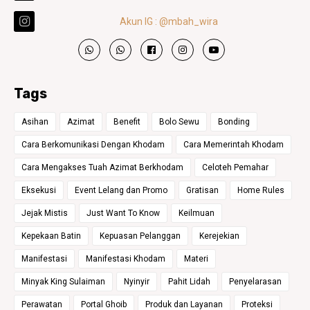
Akun IG : @mbah_wira
Tags
Asihan
Azimat
Benefit
Bolo Sewu
Bonding
Cara Berkomunikasi Dengan Khodam
Cara Memerintah Khodam
Cara Mengakses Tuah Azimat Berkhodam
Celoteh Pemahar
Eksekusi
Event Lelang dan Promo
Gratisan
Home Rules
Jejak Mistis
Just Want To Know
Keilmuan
Kepekaan Batin
Kepuasan Pelanggan
Kerejekian
Manifestasi
Manifestasi Khodam
Materi
Minyak King Sulaiman
Nyinyir
Pahit Lidah
Penyelarasan
Perawatan
Portal Ghoib
Produk dan Layanan
Proteksi