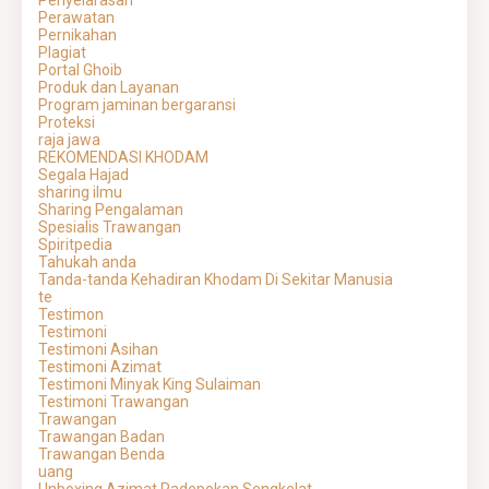
Penyelarasan
Perawatan
Pernikahan
Plagiat
Portal Ghoib
Produk dan Layanan
Program jaminan bergaransi
Proteksi
raja jawa
REKOMENDASI KHODAM
Segala Hajad
sharing ilmu
Sharing Pengalaman
Spesialis Trawangan
Spiritpedia
Tahukah anda
Tanda-tanda Kehadiran Khodam Di Sekitar Manusia
te
Testimon
Testimoni
Testimoni Asihan
Testimoni Azimat
Testimoni Minyak King Sulaiman
Testimoni Trawangan
Trawangan
Trawangan Badan
Trawangan Benda
uang