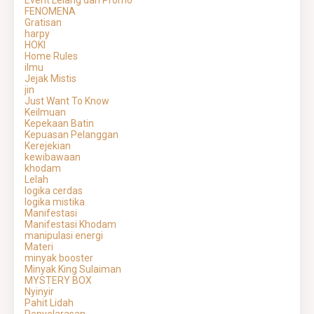
Event Lelang dan Promo
FENOMENA
Gratisan
harpy
HOKI
Home Rules
ilmu
Jejak Mistis
jin
Just Want To Know
Keilmuan
Kepekaan Batin
Kepuasan Pelanggan
Kerejekian
kewibawaan
khodam
Lelah
logika cerdas
logika mistika
Manifestasi
Manifestasi Khodam
manipulasi energi
Materi
minyak booster
Minyak King Sulaiman
MYSTERY BOX
Nyinyir
Pahit Lidah