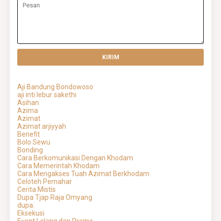
Aji Bandung Bondowoso
aji inti lebur sakethi
Asihan
Azima
Azimat
Azimat arjiyyah
Benefit
Bolo Sewu
Bonding
Cara Berkomunikasi Dengan Khodam
Cara Memerintah Khodam
Cara Mengakses Tuah Azimat Berkhodam
Celoteh Pemahar
Cerita Mistis
Dupa Tjap Raja Omyang
dupa.
Eksekusi