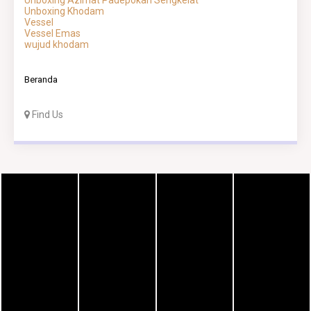
Unboxing Azimat Padepokan Sengkelat
Unboxing Khodam
Vessel
Vessel Emas
wujud khodam
Beranda
Find Us