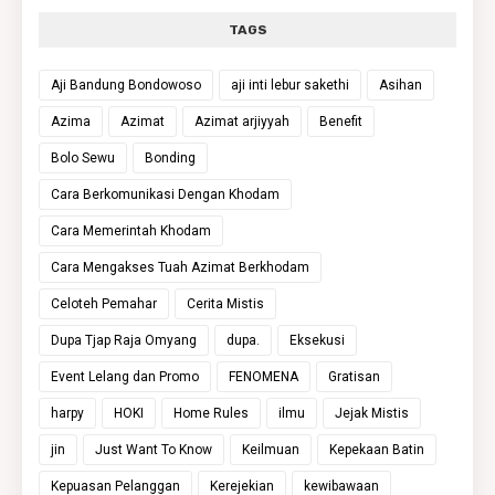
TAGS
Aji Bandung Bondowoso
aji inti lebur sakethi
Asihan
Azima
Azimat
Azimat arjiyyah
Benefit
Bolo Sewu
Bonding
Cara Berkomunikasi Dengan Khodam
Cara Memerintah Khodam
Cara Mengakses Tuah Azimat Berkhodam
Celoteh Pemahar
Cerita Mistis
Dupa Tjap Raja Omyang
dupa.
Eksekusi
Event Lelang dan Promo
FENOMENA
Gratisan
harpy
HOKI
Home Rules
ilmu
Jejak Mistis
jin
Just Want To Know
Keilmuan
Kepekaan Batin
Kepuasan Pelanggan
Kerejekian
kewibawaan