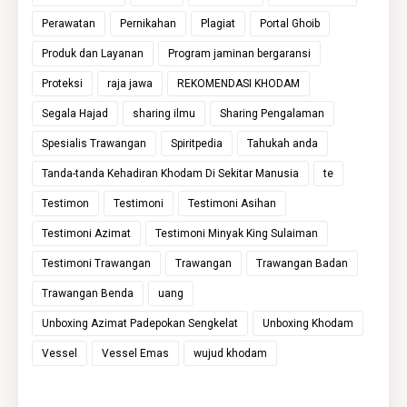
Perawatan
Pernikahan
Plagiat
Portal Ghoib
Produk dan Layanan
Program jaminan bergaransi
Proteksi
raja jawa
REKOMENDASI KHODAM
Segala Hajad
sharing ilmu
Sharing Pengalaman
Spesialis Trawangan
Spiritpedia
Tahukah anda
Tanda-tanda Kehadiran Khodam Di Sekitar Manusia
te
Testimon
Testimoni
Testimoni Asihan
Testimoni Azimat
Testimoni Minyak King Sulaiman
Testimoni Trawangan
Trawangan
Trawangan Badan
Trawangan Benda
uang
Unboxing Azimat Padepokan Sengkelat
Unboxing Khodam
Vessel
Vessel Emas
wujud khodam