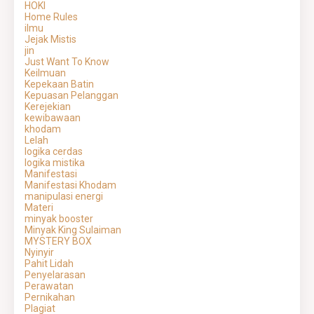
HOKI
Home Rules
ilmu
Jejak Mistis
jin
Just Want To Know
Keilmuan
Kepekaan Batin
Kepuasan Pelanggan
Kerejekian
kewibawaan
khodam
Lelah
logika cerdas
logika mistika
Manifestasi
Manifestasi Khodam
manipulasi energi
Materi
minyak booster
Minyak King Sulaiman
MYSTERY BOX
Nyinyir
Pahit Lidah
Penyelarasan
Perawatan
Pernikahan
Plagiat