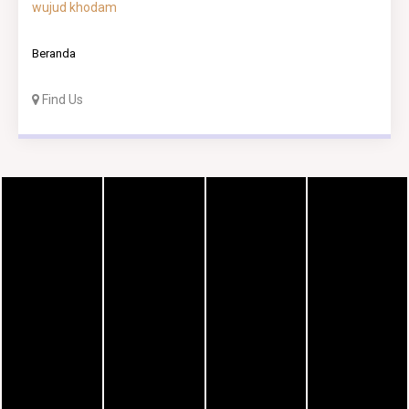
wujud khodam
Beranda
Find Us