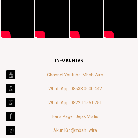
INFO KONTAK
Channel Youtube: Mbah Wira
WhatsApp: 08533 0000 442
WhatsApp: 0822 1155 0251
Fans Page : Jejak Mistis
Akun IG : @mbah_wira