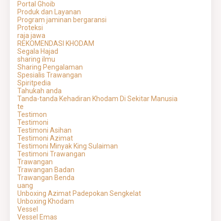
Portal Ghoib
Produk dan Layanan
Program jaminan bergaransi
Proteksi
raja jawa
REKOMENDASI KHODAM
Segala Hajad
sharing ilmu
Sharing Pengalaman
Spesialis Trawangan
Spiritpedia
Tahukah anda
Tanda-tanda Kehadiran Khodam Di Sekitar Manusia
te
Testimon
Testimoni
Testimoni Asihan
Testimoni Azimat
Testimoni Minyak King Sulaiman
Testimoni Trawangan
Trawangan
Trawangan Badan
Trawangan Benda
uang
Unboxing Azimat Padepokan Sengkelat
Unboxing Khodam
Vessel
Vessel Emas