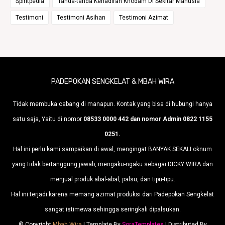
Spiritpedia
Tanda-tanda Kehadiran Khodam Di Sekitar Manusia
Testimoni
Testimoni Asihan
Testimoni Azimat
PADEPOKAN SENGKELAT & MBAH WIRA
Tidak membuka cabang di manapun. Kontak yang bisa di hubungi hanya
satu saja, Yaitu di nomor
08533 0000 442 dan nomor Admin 0822 1155
0251.
Hal ini perlu kami sampaikan di awal, mengingat BANYAK SEKALI oknum
yang tidak bertanggung jawab, mengaku-ngaku sebagai DICKY WIRA dan
menjual produk abal-abal, palsu, dan tipu-tipu.
Hal ini terjadi karena memang azimat produksi dari Padepokan Sengkelat
sangat istimewa sehingga seringkali dipalsukan.
© Copyright
Mbah Wira
| Template By
SoraTemplates
| Distributed By