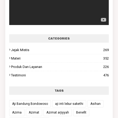
CATEGORIES
Jejak Mistis
269
Materi
352
Produk Dan Layanan
226
Testimoni
476
TAGS
Aji Bandung Bondowoso
aji inti lebur sakethi
Asihan
Azima
Azimat
Azimat arjiyyah
Benefit