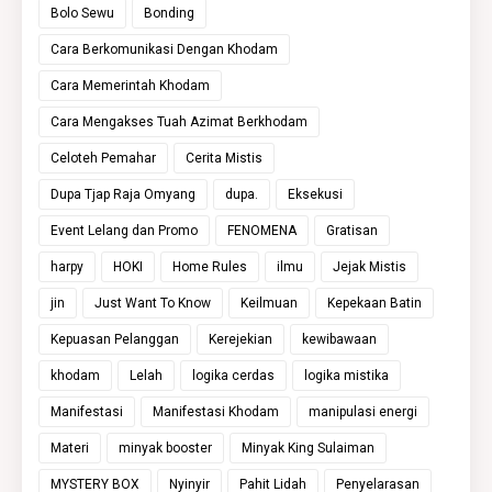
Bolo Sewu
Bonding
Cara Berkomunikasi Dengan Khodam
Cara Memerintah Khodam
Cara Mengakses Tuah Azimat Berkhodam
Celoteh Pemahar
Cerita Mistis
Dupa Tjap Raja Omyang
dupa.
Eksekusi
Event Lelang dan Promo
FENOMENA
Gratisan
harpy
HOKI
Home Rules
ilmu
Jejak Mistis
jin
Just Want To Know
Keilmuan
Kepekaan Batin
Kepuasan Pelanggan
Kerejekian
kewibawaan
khodam
Lelah
logika cerdas
logika mistika
Manifestasi
Manifestasi Khodam
manipulasi energi
Materi
minyak booster
Minyak King Sulaiman
MYSTERY BOX
Nyinyir
Pahit Lidah
Penyelarasan