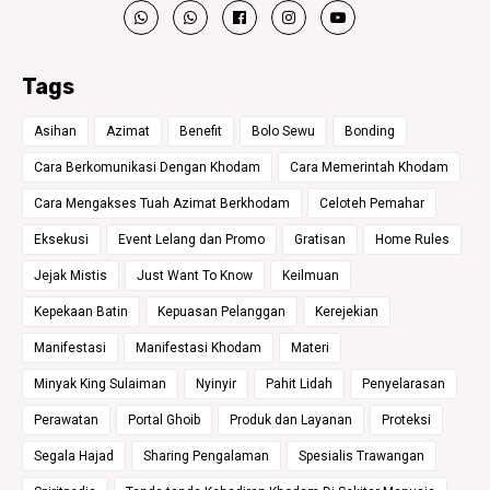
Tags
Asihan
Azimat
Benefit
Bolo Sewu
Bonding
Cara Berkomunikasi Dengan Khodam
Cara Memerintah Khodam
Cara Mengakses Tuah Azimat Berkhodam
Celoteh Pemahar
Eksekusi
Event Lelang dan Promo
Gratisan
Home Rules
Jejak Mistis
Just Want To Know
Keilmuan
Kepekaan Batin
Kepuasan Pelanggan
Kerejekian
Manifestasi
Manifestasi Khodam
Materi
Minyak King Sulaiman
Nyinyir
Pahit Lidah
Penyelarasan
Perawatan
Portal Ghoib
Produk dan Layanan
Proteksi
Segala Hajad
Sharing Pengalaman
Spesialis Trawangan