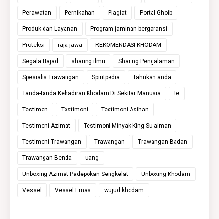
Perawatan
Pernikahan
Plagiat
Portal Ghoib
Produk dan Layanan
Program jaminan bergaransi
Proteksi
raja jawa
REKOMENDASI KHODAM
Segala Hajad
sharing ilmu
Sharing Pengalaman
Spesialis Trawangan
Spiritpedia
Tahukah anda
Tanda-tanda Kehadiran Khodam Di Sekitar Manusia
te
Testimon
Testimoni
Testimoni Asihan
Testimoni Azimat
Testimoni Minyak King Sulaiman
Testimoni Trawangan
Trawangan
Trawangan Badan
Trawangan Benda
uang
Unboxing Azimat Padepokan Sengkelat
Unboxing Khodam
Vessel
Vessel Emas
wujud khodam