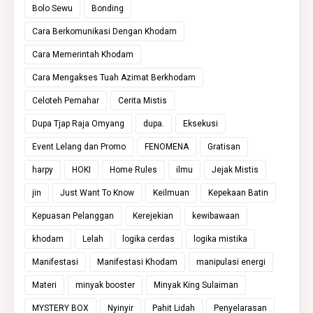
Bolo Sewu
Bonding
Cara Berkomunikasi Dengan Khodam
Cara Memerintah Khodam
Cara Mengakses Tuah Azimat Berkhodam
Celoteh Pemahar
Cerita Mistis
Dupa Tjap Raja Omyang
dupa.
Eksekusi
Event Lelang dan Promo
FENOMENA
Gratisan
harpy
HOKI
Home Rules
ilmu
Jejak Mistis
jin
Just Want To Know
Keilmuan
Kepekaan Batin
Kepuasan Pelanggan
Kerejekian
kewibawaan
khodam
Lelah
logika cerdas
logika mistika
Manifestasi
Manifestasi Khodam
manipulasi energi
Materi
minyak booster
Minyak King Sulaiman
MYSTERY BOX
Nyinyir
Pahit Lidah
Penyelarasan