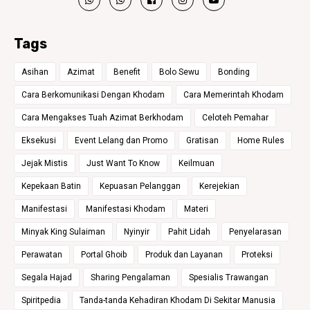
Tags
Asihan
Azimat
Benefit
Bolo Sewu
Bonding
Cara Berkomunikasi Dengan Khodam
Cara Memerintah Khodam
Cara Mengakses Tuah Azimat Berkhodam
Celoteh Pemahar
Eksekusi
Event Lelang dan Promo
Gratisan
Home Rules
Jejak Mistis
Just Want To Know
Keilmuan
Kepekaan Batin
Kepuasan Pelanggan
Kerejekian
Manifestasi
Manifestasi Khodam
Materi
Minyak King Sulaiman
Nyinyir
Pahit Lidah
Penyelarasan
Perawatan
Portal Ghoib
Produk dan Layanan
Proteksi
Segala Hajad
Sharing Pengalaman
Spesialis Trawangan
Spiritpedia
Tanda-tanda Kehadiran Khodam Di Sekitar Manusia