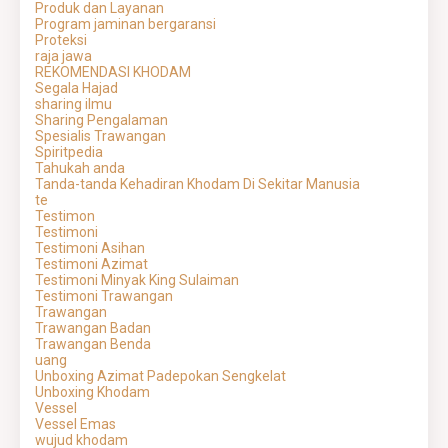
Produk dan Layanan
Program jaminan bergaransi
Proteksi
raja jawa
REKOMENDASI KHODAM
Segala Hajad
sharing ilmu
Sharing Pengalaman
Spesialis Trawangan
Spiritpedia
Tahukah anda
Tanda-tanda Kehadiran Khodam Di Sekitar Manusia
te
Testimon
Testimoni
Testimoni Asihan
Testimoni Azimat
Testimoni Minyak King Sulaiman
Testimoni Trawangan
Trawangan
Trawangan Badan
Trawangan Benda
uang
Unboxing Azimat Padepokan Sengkelat
Unboxing Khodam
Vessel
Vessel Emas
wujud khodam