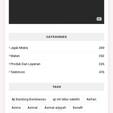
CATEGORIES
Jejak Mistis
269
Materi
352
Produk Dan Layanan
226
Testimoni
476
TAGS
Aji Bandung Bondowoso
aji inti lebur sakethi
Asihan
Azima
Azimat
Azimat arjiyyah
Benefit