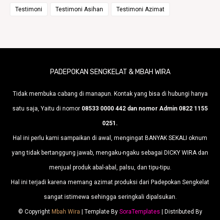
Testimoni
Testimoni Asihan
Testimoni Azimat
PADEPOKAN SENGKELAT & MBAH WIRA
Tidak membuka cabang di manapun. Kontak yang bisa di hubungi hanya
satu saja, Yaitu di nomor
08533 0000 442 dan nomor Admin 0822 1155
0251.
Hal ini perlu kami sampaikan di awal, mengingat BANYAK SEKALI oknum
yang tidak bertanggung jawab, mengaku-ngaku sebagai DICKY WIRA dan
menjual produk abal-abal, palsu, dan tipu-tipu.
Hal ini terjadi karena memang azimat produksi dari Padepokan Sengkelat
sangat istimewa sehingga seringkali dipalsukan.
© Copyright
Mbah Wira
| Template By
SoraTemplates
| Distributed By