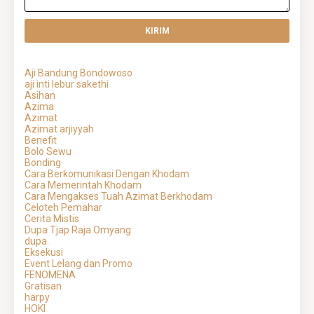
Aji Bandung Bondowoso
aji inti lebur sakethi
Asihan
Azima
Azimat
Azimat arjiyyah
Benefit
Bolo Sewu
Bonding
Cara Berkomunikasi Dengan Khodam
Cara Memerintah Khodam
Cara Mengakses Tuah Azimat Berkhodam
Celoteh Pemahar
Cerita Mistis
Dupa Tjap Raja Omyang
dupa.
Eksekusi
Event Lelang dan Promo
FENOMENA
Gratisan
harpy
HOKI