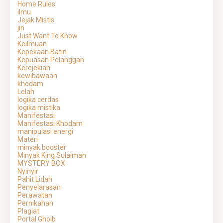
Home Rules
ilmu
Jejak Mistis
jin
Just Want To Know
Keilmuan
Kepekaan Batin
Kepuasan Pelanggan
Kerejekian
kewibawaan
khodam
Lelah
logika cerdas
logika mistika
Manifestasi
Manifestasi Khodam
manipulasi energi
Materi
minyak booster
Minyak King Sulaiman
MYSTERY BOX
Nyinyir
Pahit Lidah
Penyelarasan
Perawatan
Pernikahan
Plagiat
Portal Ghoib