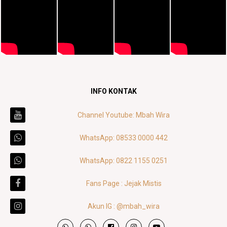
INFO KONTAK
Channel Youtube: Mbah Wira
WhatsApp: 08533 0000 442
WhatsApp: 0822 1155 0251
Fans Page : Jejak Mistis
Akun IG : @mbah_wira