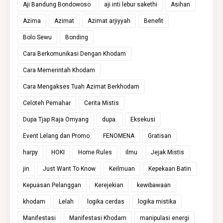
Aji Bandung Bondowoso
aji inti lebur sakethi
Asihan
Azima
Azimat
Azimat arjiyyah
Benefit
Bolo Sewu
Bonding
Cara Berkomunikasi Dengan Khodam
Cara Memerintah Khodam
Cara Mengakses Tuah Azimat Berkhodam
Celoteh Pemahar
Cerita Mistis
Dupa Tjap Raja Omyang
dupa.
Eksekusi
Event Lelang dan Promo
FENOMENA
Gratisan
harpy
HOKI
Home Rules
ilmu
Jejak Mistis
jin
Just Want To Know
Keilmuan
Kepekaan Batin
Kepuasan Pelanggan
Kerejekian
kewibawaan
khodam
Lelah
logika cerdas
logika mistika
Manifestasi
Manifestasi Khodam
manipulasi energi