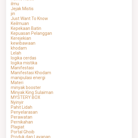
ilmu
Jejak Mistis
jin
Just Want To Know
Keilmuan
Kepekaan Batin
Kepuasan Pelanggan
Kerejekian
kewibawaan
khodam
Lelah
logika cerdas
logika mistika
Manifestasi
Manifestasi Khodam
manipulasi energi
Materi
minyak booster
Minyak King Sulaiman
MYSTERY BOX
Nyinyir
Pahit Lidah
Penyelarasan
Perawatan
Pernikahan
Plagiat
Portal Ghoib
Produk dan Layanan