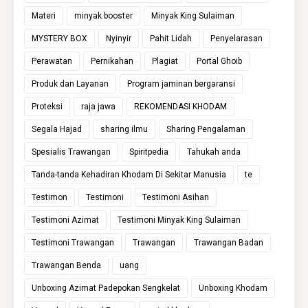
Materi
minyak booster
Minyak King Sulaiman
MYSTERY BOX
Nyinyir
Pahit Lidah
Penyelarasan
Perawatan
Pernikahan
Plagiat
Portal Ghoib
Produk dan Layanan
Program jaminan bergaransi
Proteksi
raja jawa
REKOMENDASI KHODAM
Segala Hajad
sharing ilmu
Sharing Pengalaman
Spesialis Trawangan
Spiritpedia
Tahukah anda
Tanda-tanda Kehadiran Khodam Di Sekitar Manusia
te
Testimon
Testimoni
Testimoni Asihan
Testimoni Azimat
Testimoni Minyak King Sulaiman
Testimoni Trawangan
Trawangan
Trawangan Badan
Trawangan Benda
uang
Unboxing Azimat Padepokan Sengkelat
Unboxing Khodam