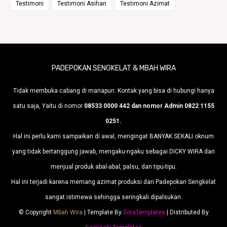
Testimoni
Testimoni Asihan
Testimoni Azimat
PADEPOKAN SENGKELAT & MBAH WIRA
Tidak membuka cabang di manapun. Kontak yang bisa di hubungi hanya
satu saja, Yaitu di nomor
08533 0000 442 dan nomor Admin 0822 1155
0251.
Hal ini perlu kami sampaikan di awal, mengingat BANYAK SEKALI oknum
yang tidak bertanggung jawab, mengaku-ngaku sebagai DICKY WIRA dan
menjual produk abal-abal, palsu, dan tipu-tipu.
Hal ini terjadi karena memang azimat produksi dari Padepokan Sengkelat
sangat istimewa sehingga seringkali dipalsukan.
© Copyright
Mbah Wira
| Template By
SoraTemplates
| Distributed By