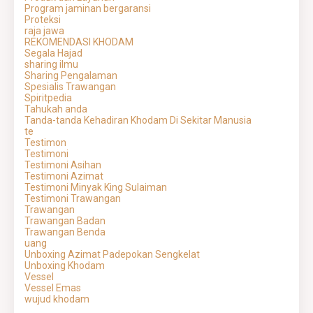
Program jaminan bergaransi
Proteksi
raja jawa
REKOMENDASI KHODAM
Segala Hajad
sharing ilmu
Sharing Pengalaman
Spesialis Trawangan
Spiritpedia
Tahukah anda
Tanda-tanda Kehadiran Khodam Di Sekitar Manusia
te
Testimon
Testimoni
Testimoni Asihan
Testimoni Azimat
Testimoni Minyak King Sulaiman
Testimoni Trawangan
Trawangan
Trawangan Badan
Trawangan Benda
uang
Unboxing Azimat Padepokan Sengkelat
Unboxing Khodam
Vessel
Vessel Emas
wujud khodam