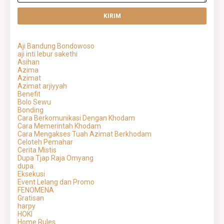
Aji Bandung Bondowoso
aji inti lebur sakethi
Asihan
Azima
Azimat
Azimat arjiyyah
Benefit
Bolo Sewu
Bonding
Cara Berkomunikasi Dengan Khodam
Cara Memerintah Khodam
Cara Mengakses Tuah Azimat Berkhodam
Celoteh Pemahar
Cerita Mistis
Dupa Tjap Raja Omyang
dupa.
Eksekusi
Event Lelang dan Promo
FENOMENA
Gratisan
harpy
HOKI
Home Rules