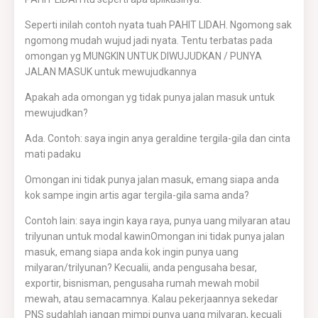
Seperti inilah contoh nyata tuah PAHIT LIDAH. Ngomong sak
ngomong mudah wujud jadi nyata. Tentu terbatas pada
omongan yg MUNGKIN UNTUK DIWUJUDKAN / PUNYA
JALAN MASUK untuk mewujudkannya
Apakah ada omongan yg tidak punya jalan masuk untuk
mewujudkan?
Ada. Contoh: saya ingin anya geraldine tergila-gila dan cinta
mati padaku
Omongan ini tidak punya jalan masuk, emang siapa anda
kok sampe ingin artis agar tergila-gila sama anda?
Contoh lain: saya ingin kaya raya, punya uang milyaran atau
trilyunan untuk modal kawinOmongan ini tidak punya jalan
masuk, emang siapa anda kok ingin punya uang
milyaran/trilyunan? Kecualii, anda pengusaha besar,
exportir, bisnisman, pengusaha rumah mewah mobil
mewah, atau semacamnya. Kalau pekerjaannya sekedar
PNS sudahlah jangan mimpi punya uang milyaran, kecuali