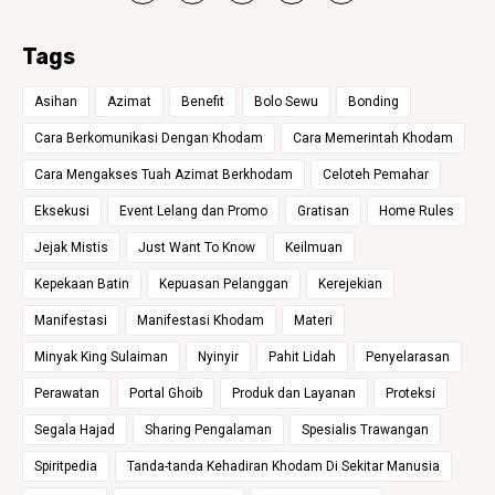
Tags
Asihan
Azimat
Benefit
Bolo Sewu
Bonding
Cara Berkomunikasi Dengan Khodam
Cara Memerintah Khodam
Cara Mengakses Tuah Azimat Berkhodam
Celoteh Pemahar
Eksekusi
Event Lelang dan Promo
Gratisan
Home Rules
Jejak Mistis
Just Want To Know
Keilmuan
Kepekaan Batin
Kepuasan Pelanggan
Kerejekian
Manifestasi
Manifestasi Khodam
Materi
Minyak King Sulaiman
Nyinyir
Pahit Lidah
Penyelarasan
Perawatan
Portal Ghoib
Produk dan Layanan
Proteksi
Segala Hajad
Sharing Pengalaman
Spesialis Trawangan
Spiritpedia
Tanda-tanda Kehadiran Khodam Di Sekitar Manusia