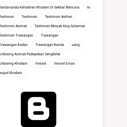
Tanda-tanda Kehadiran Khodam Di Sekitar Manusia
te
Testimon
Testimoni
Testimoni Asihan
Testimoni Azimat
Testimoni Minyak King Sulaiman
Testimoni Trawangan
Trawangan
Trawangan Badan
Trawangan Benda
uang
Unboxing Azimat Padepokan Sengkelat
Unboxing Khodam
Vessel
Vessel Emas
wujud khodam