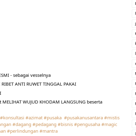
MI - sebagai vesselnya
 RIBET ANTI RUWET TINGGAL PAKAI
I
pat MELIHAT WUJUD KHODAM LANGSUNG beserta 
#konsultasi
#azimat
#pusaka
#pusakanusantara
#mistis
angan
#dagang
#pedagang
#bisnis
#pengusaha
#magic
han
#perlindungan
#mantra