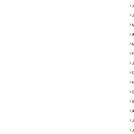
J
J
M
A
M
F
J
D
N
O
S
A
J
J