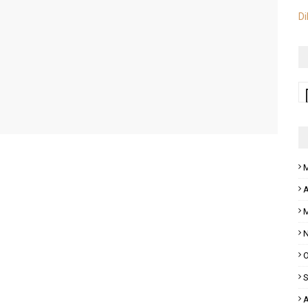
Di
M
A
M
N
O
S
A