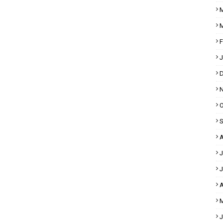
M
M
F
J
D
N
O
S
A
J
J
A
M
J