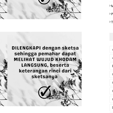
M
P
T