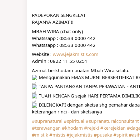
PADEPOKAN SENGKELAT
RAJANYA AZIMAT !!
MBAH WIRA (chat only)
Whatssapp : 08533 0000 442
Whatssapp : 08533 0000 442
Website : 
www.jejakmistis.com
Admin : 0822 11 55 0251
Azimat berkhodam buatan Mbah Wira selalu:
 Menggunakan EMAS MURNI BERSERTIFIKAT RES
 TANPA PANTANGAN TANPA PERAWATAN - ANTI
 TUAH KENCANG sejak HARI PERTAMA DIMILIK
 DILENGKAPI dengan sketsa shg pemahar da
keterangan rinci - dari sketsanya
#supranatural
#spiritual
#supranaturalconsultant
#terawangan
#khodam
#rejeki
#kerejekian
#dag
#mistik
#mistis
#jejakmistis
#pusaka
#spirit
#asi