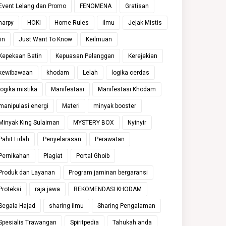
Event Lelang dan Promo
FENOMENA
Gratisan
harpy
HOKI
Home Rules
ilmu
Jejak Mistis
jin
Just Want To Know
Keilmuan
Kepekaan Batin
Kepuasan Pelanggan
Kerejekian
kewibawaan
khodam
Lelah
logika cerdas
logika mistika
Manifestasi
Manifestasi Khodam
manipulasi energi
Materi
minyak booster
Minyak King Sulaiman
MYSTERY BOX
Nyinyir
Pahit Lidah
Penyelarasan
Perawatan
Pernikahan
Plagiat
Portal Ghoib
Produk dan Layanan
Program jaminan bergaransi
Proteksi
raja jawa
REKOMENDASI KHODAM
Segala Hajad
sharing ilmu
Sharing Pengalaman
Spesialis Trawangan
Spiritpedia
Tahukah anda