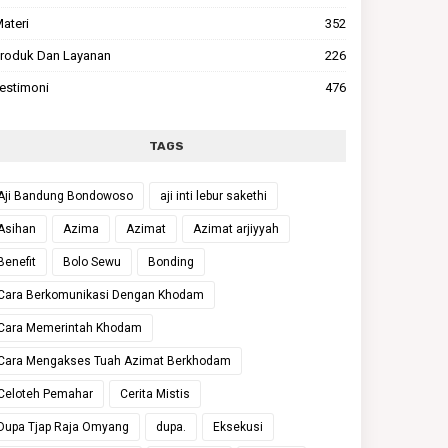
ateri
352
roduk Dan Layanan
226
estimoni
476
TAGS
Aji Bandung Bondowoso
aji inti lebur sakethi
Asihan
Azima
Azimat
Azimat arjiyyah
Benefit
Bolo Sewu
Bonding
Cara Berkomunikasi Dengan Khodam
Cara Memerintah Khodam
Cara Mengakses Tuah Azimat Berkhodam
Celoteh Pemahar
Cerita Mistis
Dupa Tjap Raja Omyang
dupa.
Eksekusi