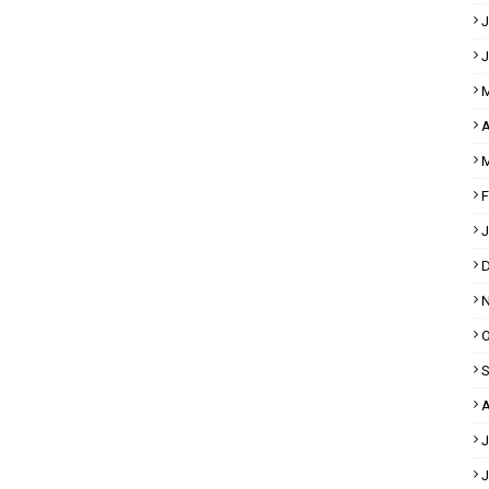
J
J
M
A
M
F
J
D
N
O
S
A
J
J