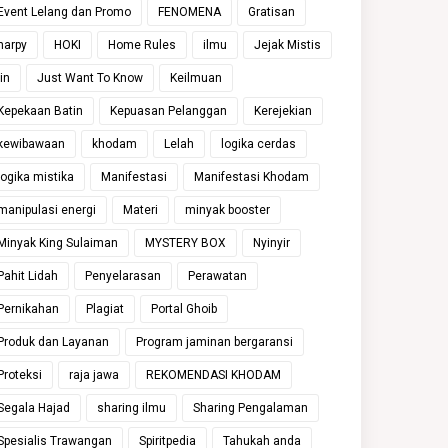
Event Lelang dan Promo
FENOMENA
Gratisan
harpy
HOKI
Home Rules
ilmu
Jejak Mistis
jin
Just Want To Know
Keilmuan
Kepekaan Batin
Kepuasan Pelanggan
Kerejekian
kewibawaan
khodam
Lelah
logika cerdas
logika mistika
Manifestasi
Manifestasi Khodam
manipulasi energi
Materi
minyak booster
Minyak King Sulaiman
MYSTERY BOX
Nyinyir
Pahit Lidah
Penyelarasan
Perawatan
Pernikahan
Plagiat
Portal Ghoib
Produk dan Layanan
Program jaminan bergaransi
Proteksi
raja jawa
REKOMENDASI KHODAM
Segala Hajad
sharing ilmu
Sharing Pengalaman
Spesialis Trawangan
Spiritpedia
Tahukah anda