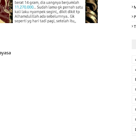
M
P
T
kayasa