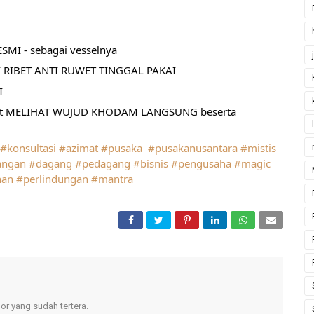
MI - sebagai vesselnya
 RIBET ANTI RUWET TINGGAL PAKAI
I
pat MELIHAT WUJUD KHODAM LANGSUNG beserta 
#konsultasi
#azimat
#pusaka
#pusakanusantara
#mistis
angan
#dagang
#pedagang
#bisnis
#pengusaha
#magic
han
#perlindungan
#mantra
r yang sudah tertera.