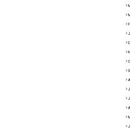
M
M
F
J
D
N
O
S
A
J
J
A
M
J