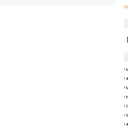
Di
M
A
M
N
O
S
A