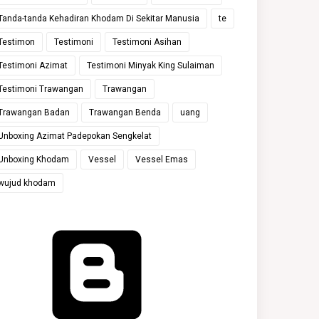
Tanda-tanda Kehadiran Khodam Di Sekitar Manusia
te
Testimon
Testimoni
Testimoni Asihan
Testimoni Azimat
Testimoni Minyak King Sulaiman
Testimoni Trawangan
Trawangan
Trawangan Badan
Trawangan Benda
uang
Unboxing Azimat Padepokan Sengkelat
Unboxing Khodam
Vessel
Vessel Emas
wujud khodam