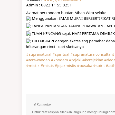
Admin : 0822 11 55 0251
Azimat berkhodam buatan Mbah Wira selalu:
 Menggunakan EMAS MURNI BERSERTIFIKAT RES
 TANPA PANTANGAN TANPA PERAWATAN - ANTI
 TUAH KENCANG sejak HARI PERTAMA DIMILIK
 DILENGKAPI dengan sketsa shg pemahar da
keterangan rinci - dari sketsanya
#supranatural
#spiritual
#supranaturalconsultant
#terawangan
#khodam
#rejeki
#kerejekian
#dag
#mistik
#mistis
#jejakmistis
#pusaka
#spirit
#asi
0 Komentar
Untuk fast respon silahkan langsung menghubungi nomo