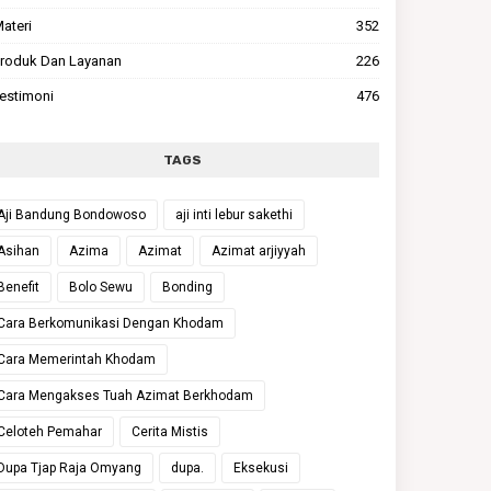
ateri
352
roduk Dan Layanan
226
estimoni
476
TAGS
Aji Bandung Bondowoso
aji inti lebur sakethi
Asihan
Azima
Azimat
Azimat arjiyyah
Benefit
Bolo Sewu
Bonding
Cara Berkomunikasi Dengan Khodam
Cara Memerintah Khodam
Cara Mengakses Tuah Azimat Berkhodam
Celoteh Pemahar
Cerita Mistis
Dupa Tjap Raja Omyang
dupa.
Eksekusi