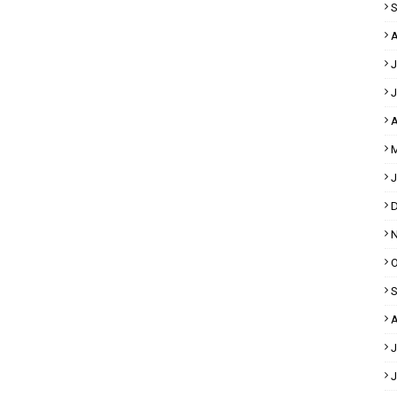
S
A
J
J
A
M
J
D
N
O
S
A
J
J