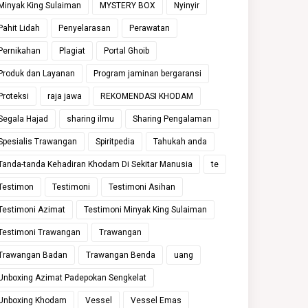
Minyak King Sulaiman
MYSTERY BOX
Nyinyir
Pahit Lidah
Penyelarasan
Perawatan
Pernikahan
Plagiat
Portal Ghoib
Produk dan Layanan
Program jaminan bergaransi
Proteksi
raja jawa
REKOMENDASI KHODAM
Segala Hajad
sharing ilmu
Sharing Pengalaman
Spesialis Trawangan
Spiritpedia
Tahukah anda
Tanda-tanda Kehadiran Khodam Di Sekitar Manusia
te
Testimon
Testimoni
Testimoni Asihan
Testimoni Azimat
Testimoni Minyak King Sulaiman
Testimoni Trawangan
Trawangan
Trawangan Badan
Trawangan Benda
uang
Unboxing Azimat Padepokan Sengkelat
Unboxing Khodam
Vessel
Vessel Emas