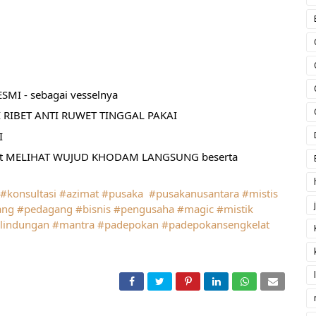
MI - sebagai vesselnya
 RIBET ANTI RUWET TINGGAL PAKAI
I
pat MELIHAT WUJUD KHODAM LANGSUNG beserta 
#konsultasi
#azimat
#pusaka
#pusakanusantara
#mistis
ang
#pedagang
#bisnis
#pengusaha
#magic
#mistik
lindungan
#mantra
#padepokan
#padepokansengkelat