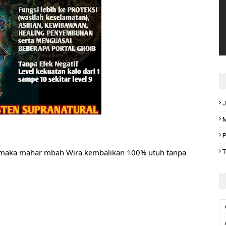
J
M
P
ki maka mahar mbah Wira kembalikan 100% utuh tanpa 
T