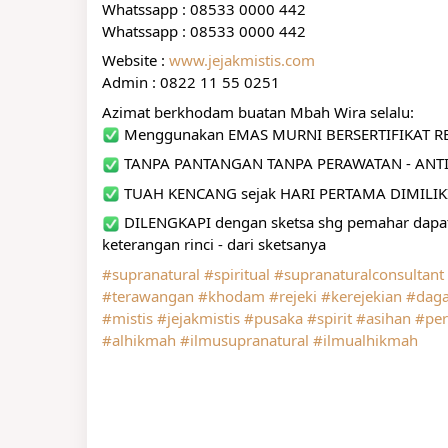
Whatssapp : 08533 0000 442
Whatssapp : 08533 0000 442
Website : 
www.jejakmistis.com
Admin : 0822 11 55 0251
Azimat berkhodam buatan Mbah Wira selalu:
 Menggunakan EMAS MURNI BERSERTIFIKAT RES
 TANPA PANTANGAN TANPA PERAWATAN - ANTI
 TUAH KENCANG sejak HARI PERTAMA DIMILIK
 DILENGKAPI dengan sketsa shg pemahar da
keterangan rinci - dari sketsanya
#supranatural
#spiritual
#supranaturalconsultant
#terawangan
#khodam
#rejeki
#kerejekian
#dag
#mistis
#jejakmistis
#pusaka
#spirit
#asihan
#per
#alhikmah
#ilmusupranatural
#ilmualhikmah