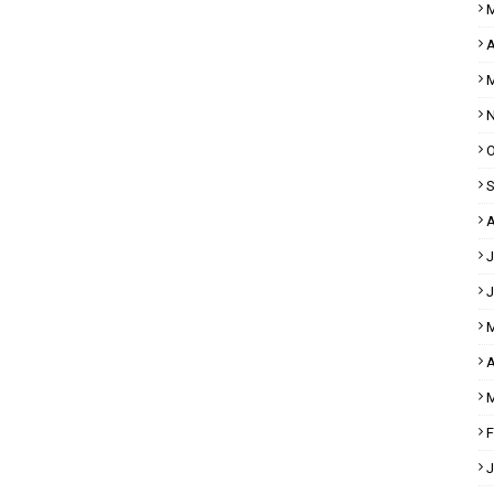
M
A
M
N
O
S
A
J
J
M
A
M
F
J