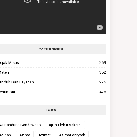
CATEGORIES
ejak Mistis
269
ateri
352
roduk Dan Layanan
226
estimoni
476
TAGS
Aji Bandung Bondowoso
aji inti lebur sakethi
Asihan
Azima
Azimat
Azimat arjiyyah