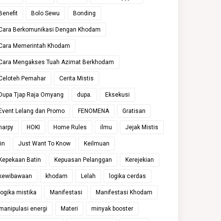
Benefit
Bolo Sewu
Bonding
Cara Berkomunikasi Dengan Khodam
Cara Memerintah Khodam
Cara Mengakses Tuah Azimat Berkhodam
Celoteh Pemahar
Cerita Mistis
Dupa Tjap Raja Omyang
dupa.
Eksekusi
Event Lelang dan Promo
FENOMENA
Gratisan
harpy
HOKI
Home Rules
ilmu
Jejak Mistis
jin
Just Want To Know
Keilmuan
Kepekaan Batin
Kepuasan Pelanggan
Kerejekian
kewibawaan
khodam
Lelah
logika cerdas
logika mistika
Manifestasi
Manifestasi Khodam
manipulasi energi
Materi
minyak booster