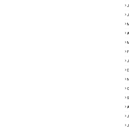
J
J
M
A
M
F
J
D
N
O
S
A
J
J