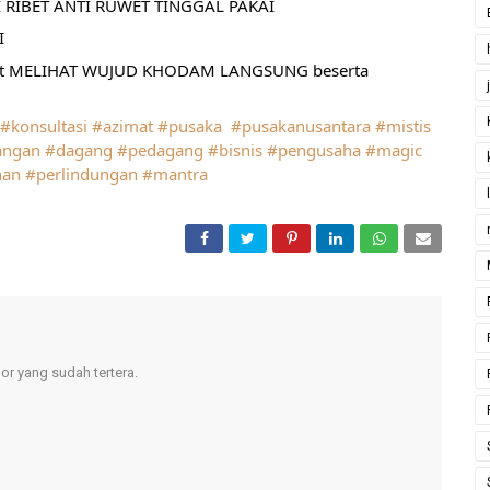
 RIBET ANTI RUWET TINGGAL PAKAI
I
pat MELIHAT WUJUD KHODAM LANGSUNG beserta 
#konsultasi
#azimat
#pusaka
#pusakanusantara
#mistis
angan
#dagang
#pedagang
#bisnis
#pengusaha
#magic
han
#perlindungan
#mantra
r yang sudah tertera.