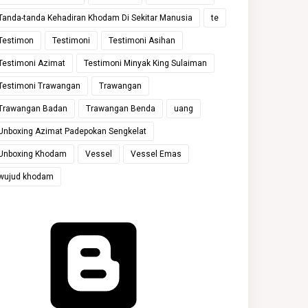
Tanda-tanda Kehadiran Khodam Di Sekitar Manusia
te
Testimon
Testimoni
Testimoni Asihan
Testimoni Azimat
Testimoni Minyak King Sulaiman
Testimoni Trawangan
Trawangan
Trawangan Badan
Trawangan Benda
uang
Unboxing Azimat Padepokan Sengkelat
Unboxing Khodam
Vessel
Vessel Emas
wujud khodam