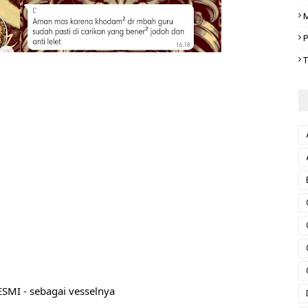
M
P
T
MI - sebagai vesselnya