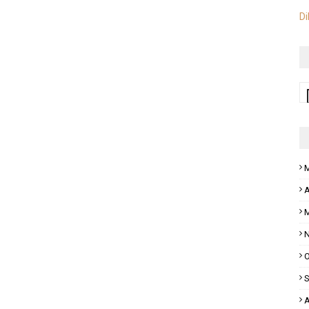
Di
M
A
M
N
O
S
A