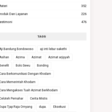
ateri
352
roduk Dan Layanan
226
estimoni
476
TAGS
Aji Bandung Bondowoso
aji inti lebur sakethi
Asihan
Azima
Azimat
Azimat arjiyyah
Benefit
Bolo Sewu
Bonding
Cara Berkomunikasi Dengan Khodam
Cara Memerintah Khodam
Cara Mengakses Tuah Azimat Berkhodam
Celoteh Pemahar
Cerita Mistis
Dupa Tjap Raja Omyang
dupa.
Eksekusi