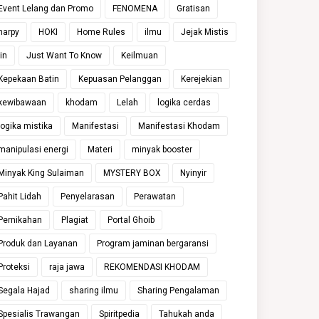
Event Lelang dan Promo
FENOMENA
Gratisan
harpy
HOKI
Home Rules
ilmu
Jejak Mistis
jin
Just Want To Know
Keilmuan
Kepekaan Batin
Kepuasan Pelanggan
Kerejekian
kewibawaan
khodam
Lelah
logika cerdas
logika mistika
Manifestasi
Manifestasi Khodam
manipulasi energi
Materi
minyak booster
Minyak King Sulaiman
MYSTERY BOX
Nyinyir
Pahit Lidah
Penyelarasan
Perawatan
Pernikahan
Plagiat
Portal Ghoib
Produk dan Layanan
Program jaminan bergaransi
Proteksi
raja jawa
REKOMENDASI KHODAM
Segala Hajad
sharing ilmu
Sharing Pengalaman
Spesialis Trawangan
Spiritpedia
Tahukah anda