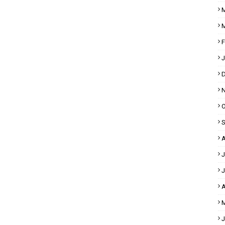
M
M
F
J
D
N
O
S
A
J
J
A
M
J