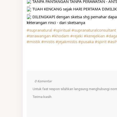
 TANPA PANTANGAN TANPA PERAWATAN - ANTI
 TUAH KENCANG sejak HARI PERTAMA DIMILIK
 DILENGKAPI dengan sketsa shg pemahar da
keterangan rinci - dari sketsanya
#supranatural
#spiritual
#supranaturalconsultant
#terawangan
#khodam
#rejeki
#kerejekian
#dag
#mistik
#mistis
#jejakmistis
#pusaka
#spirit
#asi
0 Komentar
Untuk fast respon silahkan langsung menghubungi nomo
Terima kasih.