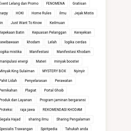
Event Lelang dan Promo
FENOMENA
Gratisan
harpy
HOKI
Home Rules
ilmu
Jejak Mistis
jin
Just Want To Know
Keilmuan
Kepekaan Batin
Kepuasan Pelanggan
Kerejekian
kewibawaan
khodam
Lelah
logika cerdas
logika mistika
Manifestasi
Manifestasi Khodam
manipulasi energi
Materi
minyak booster
Minyak King Sulaiman
MYSTERY BOX
Nyinyir
Pahit Lidah
Penyelarasan
Perawatan
Pernikahan
Plagiat
Portal Ghoib
Produk dan Layanan
Program jaminan bergaransi
Proteksi
raja jawa
REKOMENDASI KHODAM
Segala Hajad
sharing ilmu
Sharing Pengalaman
Spesialis Trawangan
Spiritpedia
Tahukah anda