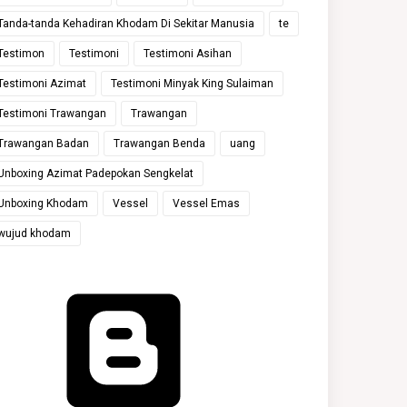
Tanda-tanda Kehadiran Khodam Di Sekitar Manusia
te
Testimon
Testimoni
Testimoni Asihan
Testimoni Azimat
Testimoni Minyak King Sulaiman
Testimoni Trawangan
Trawangan
Trawangan Badan
Trawangan Benda
uang
Unboxing Azimat Padepokan Sengkelat
Unboxing Khodam
Vessel
Vessel Emas
wujud khodam