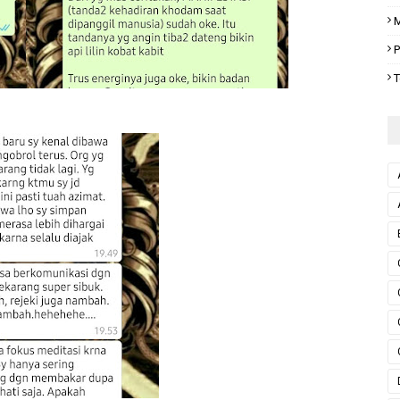
M
P
T