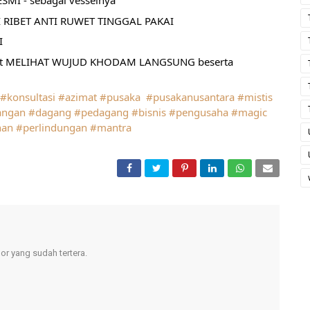
MI - sebagai vesselnya
 RIBET ANTI RUWET TINGGAL PAKAI
I
pat MELIHAT WUJUD KHODAM LANGSUNG beserta 
#konsultasi
#azimat
#pusaka
#pusakanusantara
#mistis
angan
#dagang
#pedagang
#bisnis
#pengusaha
#magic
han
#perlindungan
#mantra
r yang sudah tertera.