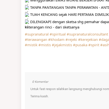
 Menggunakan EMAS MURNI BERSERTIFIKAT RES
 TANPA PANTANGAN TANPA PERAWATAN - ANTI
 TUAH KENCANG sejak HARI PERTAMA DIMILIK
 DILENGKAPI dengan sketsa shg pemahar da
keterangan rinci - dari sketsanya
#supranatural
#spiritual
#supranaturalconsultant
#terawangan
#khodam
#rejeki
#kerejekian
#dag
#mistik
#mistis
#jejakmistis
#pusaka
#spirit
#asi
0 Komentar
Untuk fast respon silahkan langsung menghubungi nomo
Terima kasih.