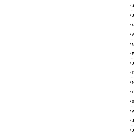
J
J
M
A
M
F
J
D
N
O
S
A
J
J