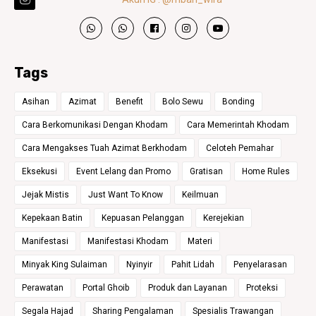
Tags
Asihan
Azimat
Benefit
Bolo Sewu
Bonding
Cara Berkomunikasi Dengan Khodam
Cara Memerintah Khodam
Cara Mengakses Tuah Azimat Berkhodam
Celoteh Pemahar
Eksekusi
Event Lelang dan Promo
Gratisan
Home Rules
Jejak Mistis
Just Want To Know
Keilmuan
Kepekaan Batin
Kepuasan Pelanggan
Kerejekian
Manifestasi
Manifestasi Khodam
Materi
Minyak King Sulaiman
Nyinyir
Pahit Lidah
Penyelarasan
Perawatan
Portal Ghoib
Produk dan Layanan
Proteksi
Segala Hajad
Sharing Pengalaman
Spesialis Trawangan