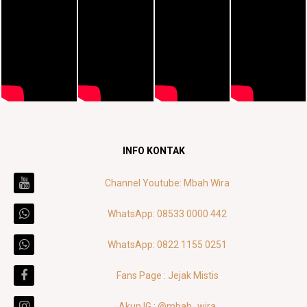
INFO KONTAK
Channel Youtube: Mbah Wira
WhatsApp: 08533 0000 442
WhatsApp: 0822 1155 0251
Fans Page : Jejak Mistis
Akun IG : @mbah_wira