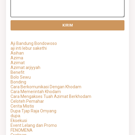
Aji Bandung Bondowoso
aji inti lebur sakethi
Asihan
Azima
Azimat
Azimat arjiyyah
Benefit
Bolo Sewu
Bonding
Cara Berkomunikasi Dengan Khodam
Cara Memerintah Khodam
Cara Mengakses Tuah Azimat Berkhodam
Celoteh Pemahar
Cerita Mistis
Dupa Tjap Raja Omyang
dupa.
Eksekusi
Event Lelang dan Promo
FENOMENA