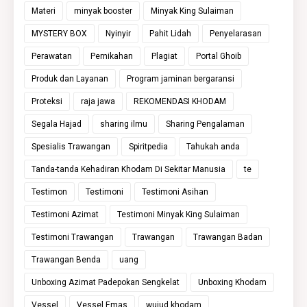
Materi
minyak booster
Minyak King Sulaiman
MYSTERY BOX
Nyinyir
Pahit Lidah
Penyelarasan
Perawatan
Pernikahan
Plagiat
Portal Ghoib
Produk dan Layanan
Program jaminan bergaransi
Proteksi
raja jawa
REKOMENDASI KHODAM
Segala Hajad
sharing ilmu
Sharing Pengalaman
Spesialis Trawangan
Spiritpedia
Tahukah anda
Tanda-tanda Kehadiran Khodam Di Sekitar Manusia
te
Testimon
Testimoni
Testimoni Asihan
Testimoni Azimat
Testimoni Minyak King Sulaiman
Testimoni Trawangan
Trawangan
Trawangan Badan
Trawangan Benda
uang
Unboxing Azimat Padepokan Sengkelat
Unboxing Khodam
Vessel
Vessel Emas
wujud khodam