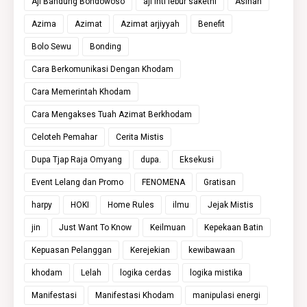
Aji Bandung Bondowoso
aji inti lebur sakethi
Asihan
Azima
Azimat
Azimat arjiyyah
Benefit
Bolo Sewu
Bonding
Cara Berkomunikasi Dengan Khodam
Cara Memerintah Khodam
Cara Mengakses Tuah Azimat Berkhodam
Celoteh Pemahar
Cerita Mistis
Dupa Tjap Raja Omyang
dupa.
Eksekusi
Event Lelang dan Promo
FENOMENA
Gratisan
harpy
HOKI
Home Rules
ilmu
Jejak Mistis
jin
Just Want To Know
Keilmuan
Kepekaan Batin
Kepuasan Pelanggan
Kerejekian
kewibawaan
khodam
Lelah
logika cerdas
logika mistika
Manifestasi
Manifestasi Khodam
manipulasi energi