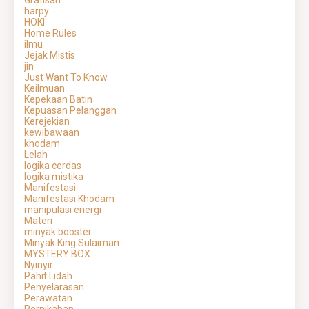
Gratisan
harpy
HOKI
Home Rules
ilmu
Jejak Mistis
jin
Just Want To Know
Keilmuan
Kepekaan Batin
Kepuasan Pelanggan
Kerejekian
kewibawaan
khodam
Lelah
logika cerdas
logika mistika
Manifestasi
Manifestasi Khodam
manipulasi energi
Materi
minyak booster
Minyak King Sulaiman
MYSTERY BOX
Nyinyir
Pahit Lidah
Penyelarasan
Perawatan