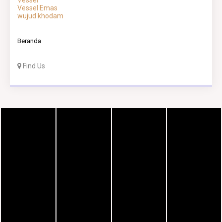
Vessel
Vessel Emas
wujud khodam
Beranda
Find Us