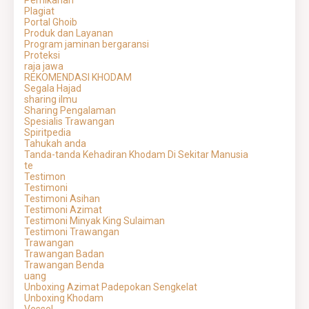
Pernikahan
Plagiat
Portal Ghoib
Produk dan Layanan
Program jaminan bergaransi
Proteksi
raja jawa
REKOMENDASI KHODAM
Segala Hajad
sharing ilmu
Sharing Pengalaman
Spesialis Trawangan
Spiritpedia
Tahukah anda
Tanda-tanda Kehadiran Khodam Di Sekitar Manusia
te
Testimon
Testimoni
Testimoni Asihan
Testimoni Azimat
Testimoni Minyak King Sulaiman
Testimoni Trawangan
Trawangan
Trawangan Badan
Trawangan Benda
uang
Unboxing Azimat Padepokan Sengkelat
Unboxing Khodam