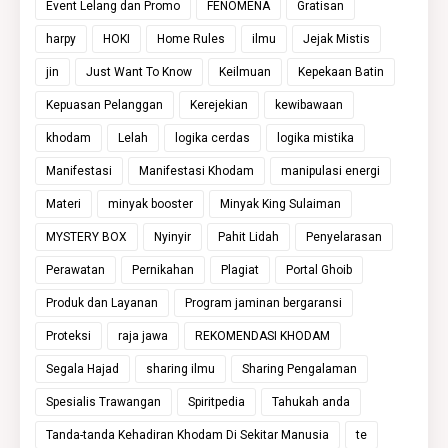
Event Lelang dan Promo
FENOMENA
Gratisan
harpy
HOKI
Home Rules
ilmu
Jejak Mistis
jin
Just Want To Know
Keilmuan
Kepekaan Batin
Kepuasan Pelanggan
Kerejekian
kewibawaan
khodam
Lelah
logika cerdas
logika mistika
Manifestasi
Manifestasi Khodam
manipulasi energi
Materi
minyak booster
Minyak King Sulaiman
MYSTERY BOX
Nyinyir
Pahit Lidah
Penyelarasan
Perawatan
Pernikahan
Plagiat
Portal Ghoib
Produk dan Layanan
Program jaminan bergaransi
Proteksi
raja jawa
REKOMENDASI KHODAM
Segala Hajad
sharing ilmu
Sharing Pengalaman
Spesialis Trawangan
Spiritpedia
Tahukah anda
Tanda-tanda Kehadiran Khodam Di Sekitar Manusia
te