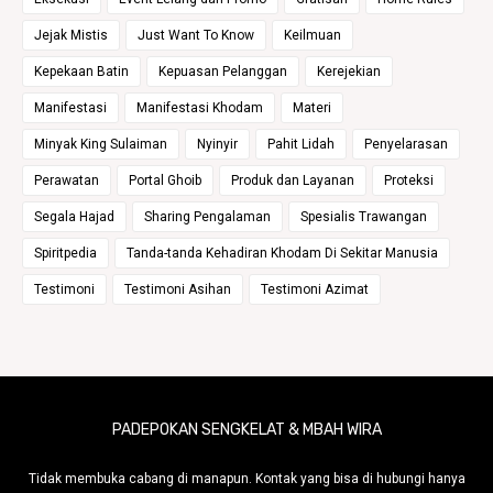
Jejak Mistis
Just Want To Know
Keilmuan
Kepekaan Batin
Kepuasan Pelanggan
Kerejekian
Manifestasi
Manifestasi Khodam
Materi
Minyak King Sulaiman
Nyinyir
Pahit Lidah
Penyelarasan
Perawatan
Portal Ghoib
Produk dan Layanan
Proteksi
Segala Hajad
Sharing Pengalaman
Spesialis Trawangan
Spiritpedia
Tanda-tanda Kehadiran Khodam Di Sekitar Manusia
Testimoni
Testimoni Asihan
Testimoni Azimat
PADEPOKAN SENGKELAT & MBAH WIRA
Tidak membuka cabang di manapun. Kontak yang bisa di hubungi hanya