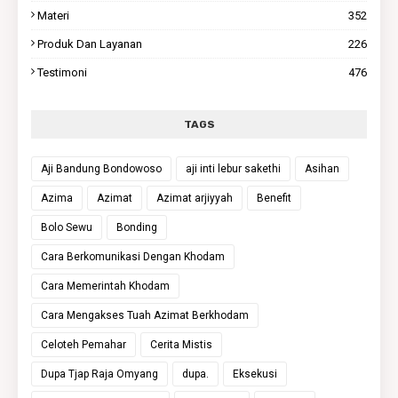
Materi
352
Produk Dan Layanan
226
Testimoni
476
TAGS
Aji Bandung Bondowoso
aji inti lebur sakethi
Asihan
Azima
Azimat
Azimat arjiyyah
Benefit
Bolo Sewu
Bonding
Cara Berkomunikasi Dengan Khodam
Cara Memerintah Khodam
Cara Mengakses Tuah Azimat Berkhodam
Celoteh Pemahar
Cerita Mistis
Dupa Tjap Raja Omyang
dupa.
Eksekusi