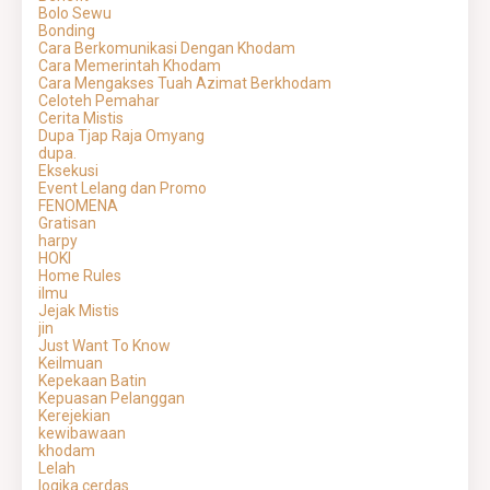
Bolo Sewu
Bonding
Cara Berkomunikasi Dengan Khodam
Cara Memerintah Khodam
Cara Mengakses Tuah Azimat Berkhodam
Celoteh Pemahar
Cerita Mistis
Dupa Tjap Raja Omyang
dupa.
Eksekusi
Event Lelang dan Promo
FENOMENA
Gratisan
harpy
HOKI
Home Rules
ilmu
Jejak Mistis
jin
Just Want To Know
Keilmuan
Kepekaan Batin
Kepuasan Pelanggan
Kerejekian
kewibawaan
khodam
Lelah
logika cerdas