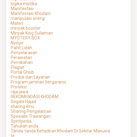
logika mistika
Manifestasi
Manifestasi Khodam
manipulasi energi
Materi
minyak booster
Minyak King Sulaiman
MYSTERY BOX
Nyinyir
Pahit Lidah
Penyelarasan
Perawatan
Pernikahan
Plagiat
Portal Ghoib
Produk dan Layanan
Program jaminan bergaransi
Proteksi
raja jawa
REKOMENDASI KHODAM
Segala Hajad
sharing ilmu
Sharing Pengalaman
Spesialis Trawangan
Spiritpedia
Tahukah anda
Tanda-tanda Kehadiran Khodam Di Sekitar Manusia
te