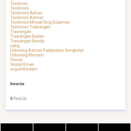
Testimon
Testimoni
Testimoni Asihan
Testimoni Azimat
Testimoni Minyak King Sulaiman
Testimoni Trawangan
Trawangan
Trawangan Badan
Trawangan Benda
uang
Unboxing Azimat Padepokan Sengkelat
Unboxing Khodam
Vessel
Vessel Emas
wujud khodam
Beranda
Find Us