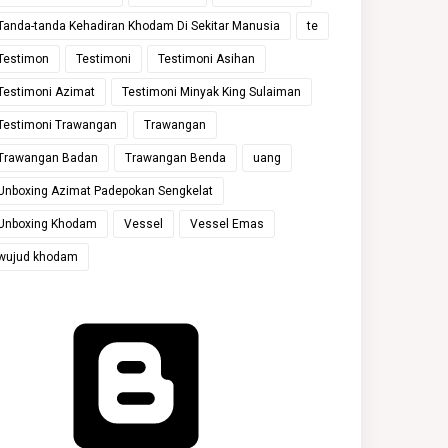
Tanda-tanda Kehadiran Khodam Di Sekitar Manusia
te
Testimon
Testimoni
Testimoni Asihan
Testimoni Azimat
Testimoni Minyak King Sulaiman
Testimoni Trawangan
Trawangan
Trawangan Badan
Trawangan Benda
uang
Unboxing Azimat Padepokan Sengkelat
Unboxing Khodam
Vessel
Vessel Emas
wujud khodam