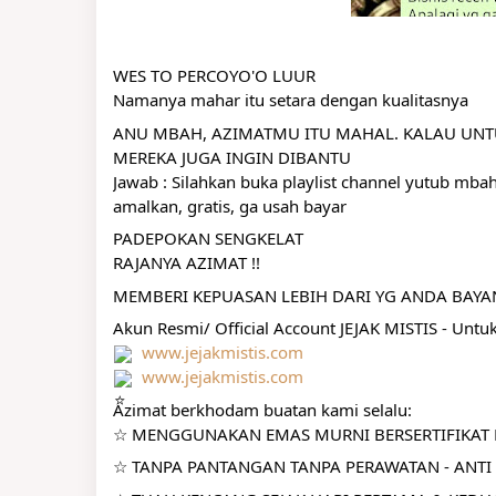
WES TO PERCOYO'O LUUR
Namanya mahar itu setara dengan kualitasnya
ANU MBAH, AZIMATMU ITU MAHAL. KALAU UNT
MEREKA JUGA INGIN DIBANTU
Jawab : Silahkan buka playlist channel yutub mba
amalkan, gratis, ga usah bayar
PADEPOKAN SENGKELAT
RAJANYA AZIMAT !!
MEMBERI KEPUASAN LEBIH DARI YG ANDA BAY
Akun Resmi/ Official Account JEJAK MISTIS - Untu
www.jejakmistis.com
www.jejakmistis.com
Azimat berkhodam buatan kami selalu:
☆ MENGGUNAKAN EMAS MURNI BERSERTIFIKAT R
☆ TANPA PANTANGAN TANPA PERAWATAN - ANTI 