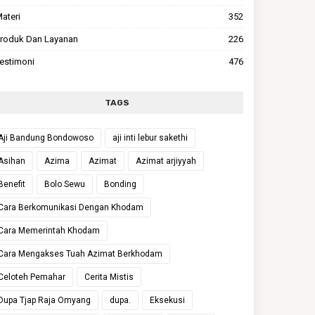
ateri
352
roduk Dan Layanan
226
estimoni
476
TAGS
Aji Bandung Bondowoso
aji inti lebur sakethi
Asihan
Azima
Azimat
Azimat arjiyyah
Benefit
Bolo Sewu
Bonding
Cara Berkomunikasi Dengan Khodam
Cara Memerintah Khodam
Cara Mengakses Tuah Azimat Berkhodam
Celoteh Pemahar
Cerita Mistis
Dupa Tjap Raja Omyang
dupa.
Eksekusi