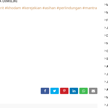
 DIMILIKI
M
rit
#khodam
#kerejekian
#asihan
#perlindungan
#mantra
M
F
J
D
N
O
S
A
J
J
A
M
J