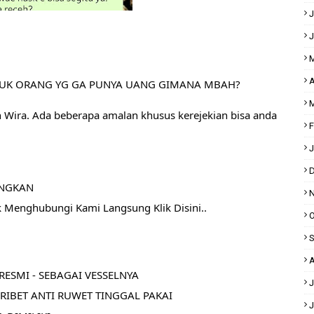
J
J
M
A
UK ORANG YG GA PUNYA UANG GIMANA MBAH? 
M
h Wira. Ada beberapa amalan khusus kerejekian bisa anda 
F
J
D
ANGKAN
N
k Menghubungi Kami Langsung Klik Disini..
O
S
A
ESMI - SEBAGAI VESSELNYA
J
RIBET ANTI RUWET TINGGAL PAKAI
J