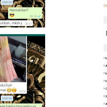
Di
M
A
M
N
O
S
A