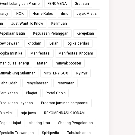
Event Lelang dan Promo
FENOMENA
Gratisan
harpy
HOKI
Home Rules
ilmu
Jejak Mistis
jin
Just Want To Know
Keilmuan
Kepekaan Batin
Kepuasan Pelanggan
Kerejekian
kewibawaan
khodam
Lelah
logika cerdas
logika mistika
Manifestasi
Manifestasi Khodam
manipulasi energi
Materi
minyak booster
Minyak King Sulaiman
MYSTERY BOX
Nyinyir
Pahit Lidah
Penyelarasan
Perawatan
Pernikahan
Plagiat
Portal Ghoib
Produk dan Layanan
Program jaminan bergaransi
Proteksi
raja jawa
REKOMENDASI KHODAM
Segala Hajad
sharing ilmu
Sharing Pengalaman
Spesialis Trawangan
Spiritpedia
Tahukah anda