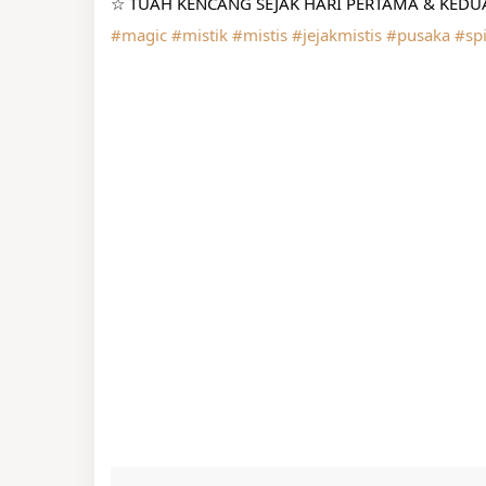
☆ TUAH KENCANG SEJAK HARI PERTAMA & KEDUA
#magic
#mistik
#mistis
#jejakmistis
#pusaka
#spi