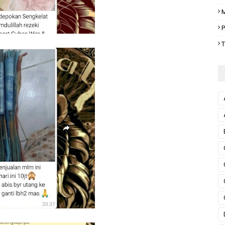
M
P
T