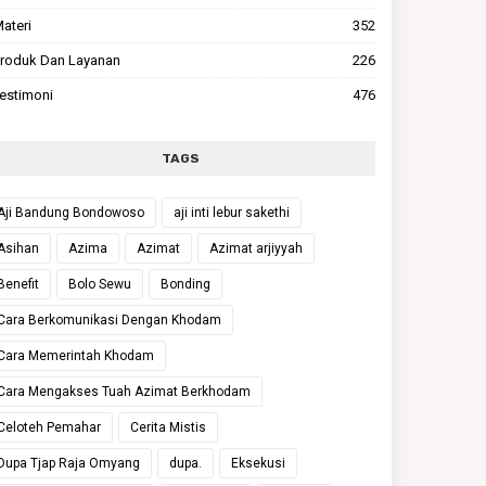
ateri
352
roduk Dan Layanan
226
estimoni
476
TAGS
Aji Bandung Bondowoso
aji inti lebur sakethi
Asihan
Azima
Azimat
Azimat arjiyyah
Benefit
Bolo Sewu
Bonding
Cara Berkomunikasi Dengan Khodam
Cara Memerintah Khodam
Cara Mengakses Tuah Azimat Berkhodam
Celoteh Pemahar
Cerita Mistis
Dupa Tjap Raja Omyang
dupa.
Eksekusi