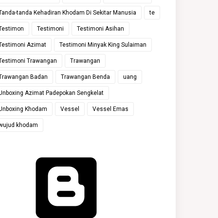
Tanda-tanda Kehadiran Khodam Di Sekitar Manusia
te
Testimon
Testimoni
Testimoni Asihan
Testimoni Azimat
Testimoni Minyak King Sulaiman
Testimoni Trawangan
Trawangan
Trawangan Badan
Trawangan Benda
uang
Unboxing Azimat Padepokan Sengkelat
Unboxing Khodam
Vessel
Vessel Emas
wujud khodam