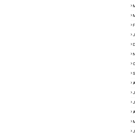
M
M
F
J
D
N
O
S
A
J
J
A
M
J