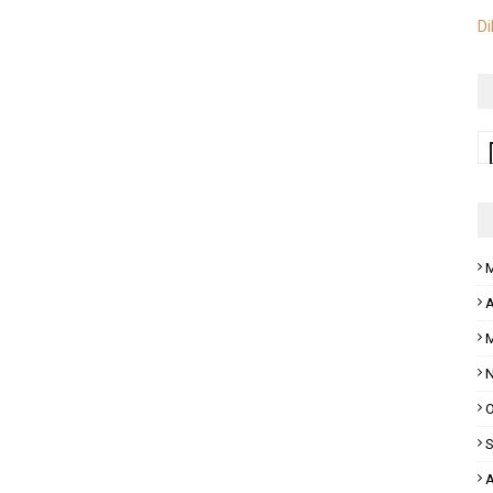
Di
M
A
M
N
O
S
A