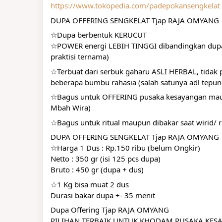
https://www.tokopedia.com/padepokansengkelat
DUPA OFFERING SENGKELAT Tjap RAJA OMYANG
☆Dupa berbentuk KERUCUT
☆POWER energi LEBIH TINGGI dibandingkan dupa yg 
praktisi ternama)
☆Terbuat dari serbuk gaharu ASLI HERBAL, tidak p
beberapa bumbu rahasia (salah satunya adl tepu
☆Bagus untuk OFFERING pusaka kesayangan maupu
Mbah Wira)
☆Bagus untuk ritual maupun dibakar saat wirid/ 
DUPA OFFERING SENGKELAT Tjap RAJA OMYANG
☆Harga 1 Dus : Rp.150 ribu (belum Ongkir)
Netto : 350 gr (isi 125 pcs dupa)
Bruto : 450 gr (dupa + dus)
☆1 Kg bisa muat 2 dus
Durasi bakar dupa +- 35 menit
Dupa Offering Tjap RAJA OMYANG
PILIHAN TERBAIK UNTUK KHODAM PUSAKA KES