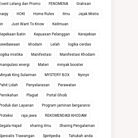
Event Lelang dan Promo
FENOMENA
Gratisan
harpy
HOKI
Home Rules
ilmu
Jejak Mistis
jin
Just Want To Know
Keilmuan
Kepekaan Batin
Kepuasan Pelanggan
Kerejekian
kewibawaan
khodam
Lelah
logika cerdas
logika mistika
Manifestasi
Manifestasi Khodam
manipulasi energi
Materi
minyak booster
Minyak King Sulaiman
MYSTERY BOX
Nyinyir
Pahit Lidah
Penyelarasan
Perawatan
Pernikahan
Plagiat
Portal Ghoib
Produk dan Layanan
Program jaminan bergaransi
Proteksi
raja jawa
REKOMENDASI KHODAM
Segala Hajad
sharing ilmu
Sharing Pengalaman
Spesialis Trawangan
Spiritpedia
Tahukah anda