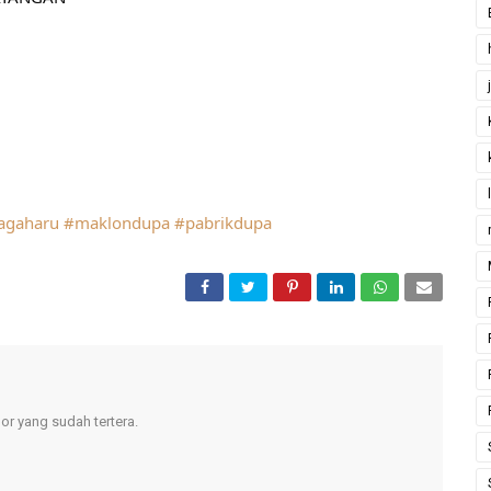
agaharu
#maklondupa
#pabrikdupa
r yang sudah tertera.