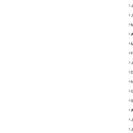
J
J
M
A
M
F
J
D
N
O
S
A
J
J