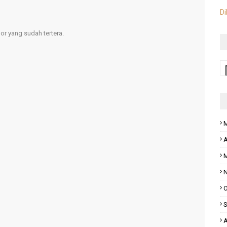
Di
r yang sudah tertera.
M
A
M
N
O
S
A