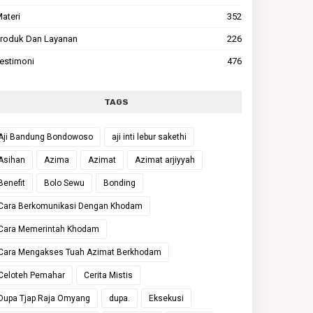
ateri
352
roduk Dan Layanan
226
estimoni
476
TAGS
Aji Bandung Bondowoso
aji inti lebur sakethi
Asihan
Azima
Azimat
Azimat arjiyyah
Benefit
Bolo Sewu
Bonding
Cara Berkomunikasi Dengan Khodam
Cara Memerintah Khodam
Cara Mengakses Tuah Azimat Berkhodam
Celoteh Pemahar
Cerita Mistis
Dupa Tjap Raja Omyang
dupa.
Eksekusi