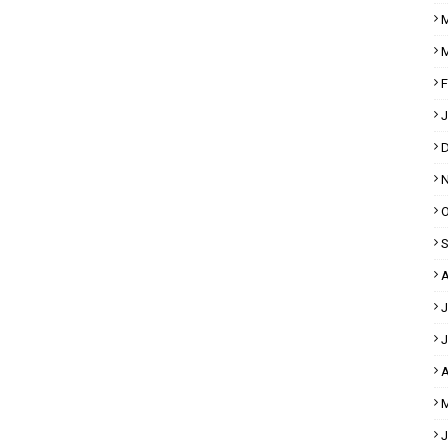
M
M
F
J
D
N
O
S
A
J
J
A
M
J