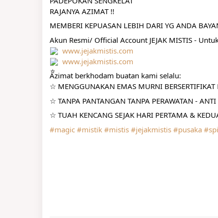
PADEPOKAN SENGKELAT
RAJANYA AZIMAT !!
MEMBERI KEPUASAN LEBIH DARI YG ANDA BAY
Akun Resmi/ Official Account JEJAK MISTIS - Untu
www.jejakmistis.com
www.jejakmistis.com
Azimat berkhodam buatan kami selalu:
☆ MENGGUNAKAN EMAS MURNI BERSERTIFIKAT R
☆ TANPA PANTANGAN TANPA PERAWATAN - ANTI 
☆ TUAH KENCANG SEJAK HARI PERTAMA & KEDUA
#magic
#mistik
#mistis
#jejakmistis
#pusaka
#spi