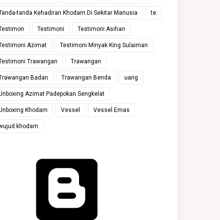
Tanda-tanda Kehadiran Khodam Di Sekitar Manusia
te
Testimon
Testimoni
Testimoni Asihan
Testimoni Azimat
Testimoni Minyak King Sulaiman
Testimoni Trawangan
Trawangan
Trawangan Badan
Trawangan Benda
uang
Unboxing Azimat Padepokan Sengkelat
Unboxing Khodam
Vessel
Vessel Emas
wujud khodam