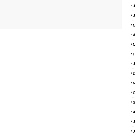
J
J
M
A
M
F
J
D
N
O
S
A
J
J