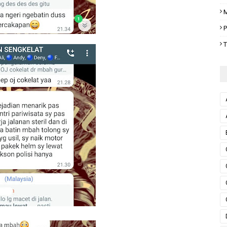
M
P
T