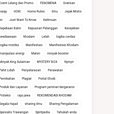
Event Lelang dan Promo
FENOMENA
Gratisan
harpy
HOKI
Home Rules
ilmu
Jejak Mistis
jin
Just Want To Know
Keilmuan
Kepekaan Batin
Kepuasan Pelanggan
Kerejekian
kewibawaan
khodam
Lelah
logika cerdas
logika mistika
Manifestasi
Manifestasi Khodam
manipulasi energi
Materi
minyak booster
Minyak King Sulaiman
MYSTERY BOX
Nyinyir
Pahit Lidah
Penyelarasan
Perawatan
Pernikahan
Plagiat
Portal Ghoib
Produk dan Layanan
Program jaminan bergaransi
Proteksi
raja jawa
REKOMENDASI KHODAM
Segala Hajad
sharing ilmu
Sharing Pengalaman
Spesialis Trawangan
Spiritpedia
Tahukah anda