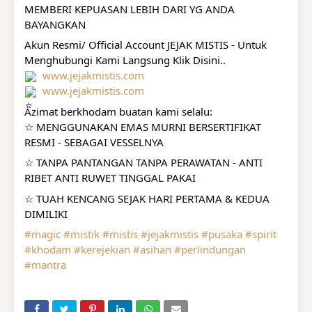
MEMBERI KEPUASAN LEBIH DARI YG ANDA 
BAYANGKAN
Akun Resmi/ Official Account JEJAK MISTIS - Untuk 
Menghubungi Kami Langsung Klik Disini..
www.jejakmistis.com
www.jejakmistis.com
Azimat berkhodam buatan kami selalu:
☆ MENGGUNAKAN EMAS MURNI BERSERTIFIKAT 
RESMI - SEBAGAI VESSELNYA
☆ TANPA PANTANGAN TANPA PERAWATAN - ANTI 
RIBET ANTI RUWET TINGGAL PAKAI
☆ TUAH KENCANG SEJAK HARI PERTAMA & KEDUA 
DIMILIKI
#magic
#mistik
#mistis
#jejakmistis
#pusaka
#spirit
#khodam
#kerejekian
#asihan
#perlindungan
#mantra