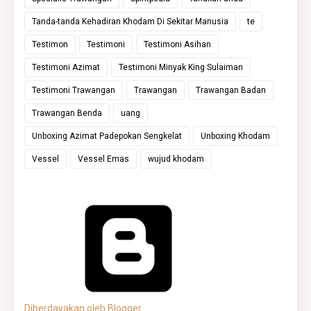
Tanda-tanda Kehadiran Khodam Di Sekitar Manusia
te
Testimon
Testimoni
Testimoni Asihan
Testimoni Azimat
Testimoni Minyak King Sulaiman
Testimoni Trawangan
Trawangan
Trawangan Badan
Trawangan Benda
uang
Unboxing Azimat Padepokan Sengkelat
Unboxing Khodam
Vessel
Vessel Emas
wujud khodam
Diberdayakan oleh Blogger