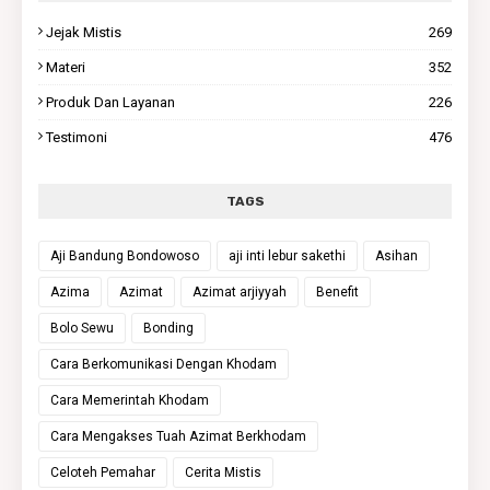
Jejak Mistis
269
Materi
352
Produk Dan Layanan
226
Testimoni
476
TAGS
Aji Bandung Bondowoso
aji inti lebur sakethi
Asihan
Azima
Azimat
Azimat arjiyyah
Benefit
Bolo Sewu
Bonding
Cara Berkomunikasi Dengan Khodam
Cara Memerintah Khodam
Cara Mengakses Tuah Azimat Berkhodam
Celoteh Pemahar
Cerita Mistis