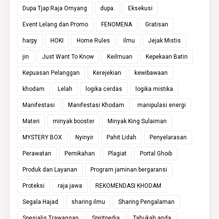
Dupa Tjap Raja Omyang
dupa.
Eksekusi
Event Lelang dan Promo
FENOMENA
Gratisan
harpy
HOKI
Home Rules
ilmu
Jejak Mistis
jin
Just Want To Know
Keilmuan
Kepekaan Batin
Kepuasan Pelanggan
Kerejekian
kewibawaan
khodam
Lelah
logika cerdas
logika mistika
Manifestasi
Manifestasi Khodam
manipulasi energi
Materi
minyak booster
Minyak King Sulaiman
MYSTERY BOX
Nyinyir
Pahit Lidah
Penyelarasan
Perawatan
Pernikahan
Plagiat
Portal Ghoib
Produk dan Layanan
Program jaminan bergaransi
Proteksi
raja jawa
REKOMENDASI KHODAM
Segala Hajad
sharing ilmu
Sharing Pengalaman
Spesialis Trawangan
Spiritpedia
Tahukah anda