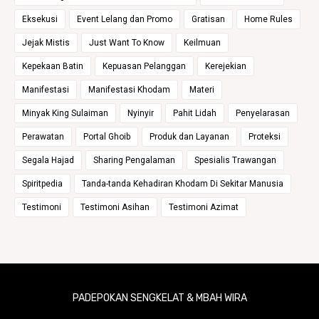
Eksekusi
Event Lelang dan Promo
Gratisan
Home Rules
Jejak Mistis
Just Want To Know
Keilmuan
Kepekaan Batin
Kepuasan Pelanggan
Kerejekian
Manifestasi
Manifestasi Khodam
Materi
Minyak King Sulaiman
Nyinyir
Pahit Lidah
Penyelarasan
Perawatan
Portal Ghoib
Produk dan Layanan
Proteksi
Segala Hajad
Sharing Pengalaman
Spesialis Trawangan
Spiritpedia
Tanda-tanda Kehadiran Khodam Di Sekitar Manusia
Testimoni
Testimoni Asihan
Testimoni Azimat
PADEPOKAN SENGKELAT & MBAH WIRA