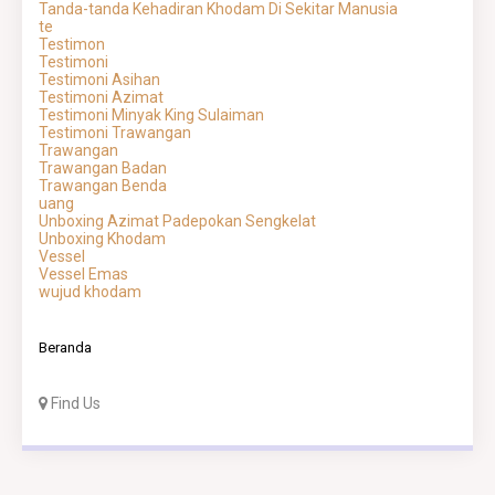
Tanda-tanda Kehadiran Khodam Di Sekitar Manusia
te
Testimon
Testimoni
Testimoni Asihan
Testimoni Azimat
Testimoni Minyak King Sulaiman
Testimoni Trawangan
Trawangan
Trawangan Badan
Trawangan Benda
uang
Unboxing Azimat Padepokan Sengkelat
Unboxing Khodam
Vessel
Vessel Emas
wujud khodam
Beranda
Find Us