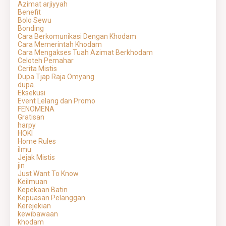
Azimat arjiyyah
Benefit
Bolo Sewu
Bonding
Cara Berkomunikasi Dengan Khodam
Cara Memerintah Khodam
Cara Mengakses Tuah Azimat Berkhodam
Celoteh Pemahar
Cerita Mistis
Dupa Tjap Raja Omyang
dupa.
Eksekusi
Event Lelang dan Promo
FENOMENA
Gratisan
harpy
HOKI
Home Rules
ilmu
Jejak Mistis
jin
Just Want To Know
Keilmuan
Kepekaan Batin
Kepuasan Pelanggan
Kerejekian
kewibawaan
khodam