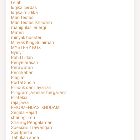
Lelah
logika cerdas
logika mistika
Manifestasi
Manifestasi Khodam
manipulasi energi
Materi
minyak booster
Minyak King Sulaiman
MYSTERY BOX
Nyinyir
Pahit Lidah
Penyelarasan
Perawatan
Pernikahan
Plagiat
Portal Ghoib
Produk dan Layanan
Program jaminan bergaransi
Proteksi
raja jawa
REKOMENDASI KHODAM
Segala Hajad
sharing ilmu
Sharing Pengalaman
Spesialis Trawangan
Spiritpedia
Tahukah anda