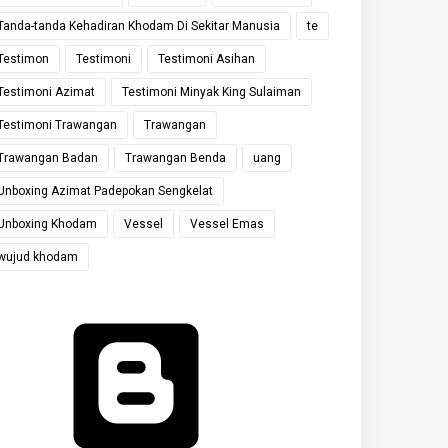
Tanda-tanda Kehadiran Khodam Di Sekitar Manusia
te
Testimon
Testimoni
Testimoni Asihan
Testimoni Azimat
Testimoni Minyak King Sulaiman
Testimoni Trawangan
Trawangan
Trawangan Badan
Trawangan Benda
uang
Unboxing Azimat Padepokan Sengkelat
Unboxing Khodam
Vessel
Vessel Emas
wujud khodam