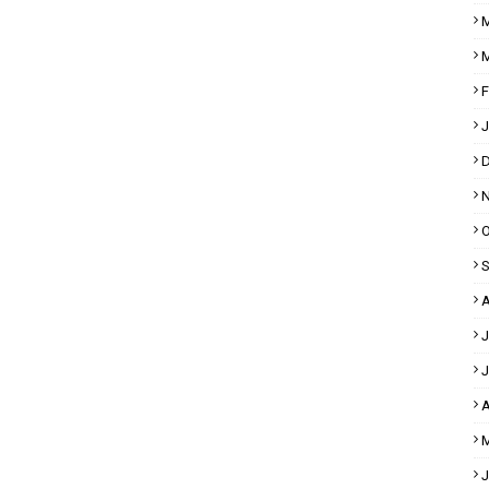
M
M
F
J
D
N
O
S
A
J
J
A
M
J