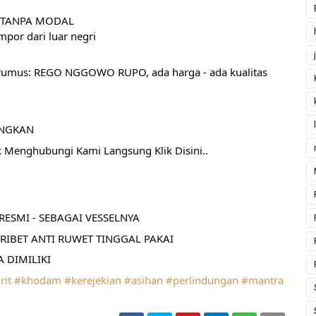
AN TANPA MODAL
por dari luar negri
u rumus: REGO NGGOWO RUPO, ada harga - ada kualitas
ANGKAN
k Menghubungi Kami Langsung Klik Disini..
ESMI - SEBAGAI VESSELNYA
RIBET ANTI RUWET TINGGAL PAKAI
 DIMILIKI
rit
#khodam
#kerejekian
#asihan
#perlindungan
#mantra