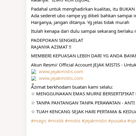
Padahal untuk menghadirkan kualitas, itu BUK
Ada sederet ubo rampe yg dibeli bahkan sampai im
Harganya, jangan ditanya. Yg jelas tidak murah
Itulah kenapa dari dulu sampai sekarang berlak
PADEPOKAN SENGKELAT
RAJANYA AZIMAT !!
MEMBERI KEPUASAN LEBIH DARI YG ANDA BAY
Akun Resmi/ Official Account JEJAK MISTIS - Untu
www.jejakmistis.com
www.jejakmistis.com
Azimat berkhodam buatan kami selalu:
☆ MENGGUNAKAN EMAS MURNI BERSERTIFIKAT R
☆ TANPA PANTANGAN TANPA PERAWATAN - ANTI 
☆ TUAH KENCANG SEJAK HARI PERTAMA & KEDUA
#magic
#mistik
#mistis
#jejakmistis
#pusaka
#spi