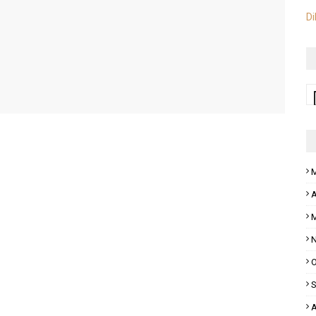
Di
M
A
M
N
O
S
A