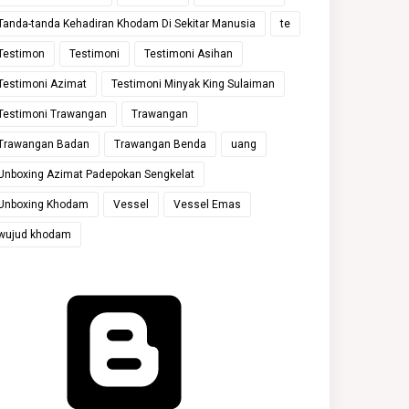
Tanda-tanda Kehadiran Khodam Di Sekitar Manusia
te
Testimon
Testimoni
Testimoni Asihan
Testimoni Azimat
Testimoni Minyak King Sulaiman
Testimoni Trawangan
Trawangan
Trawangan Badan
Trawangan Benda
uang
Unboxing Azimat Padepokan Sengkelat
Unboxing Khodam
Vessel
Vessel Emas
wujud khodam