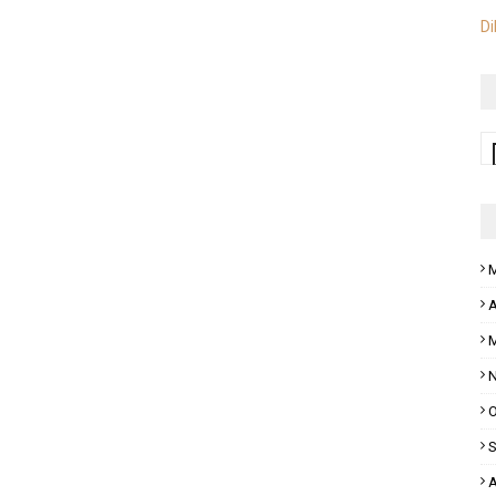
Di
M
A
M
N
O
S
A