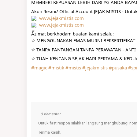
MEMBERI KEPUASAN LEBIH DARI YG ANDA BAY
Akun Resmi/ Official Account JEJAK MISTIS - Untu
www.jejakmistis.com
www.jejakmistis.com
Azimat berkhodam buatan kami selalu:
☆ MENGGUNAKAN EMAS MURNI BERSERTIFIKAT R
☆ TANPA PANTANGAN TANPA PERAWATAN - ANTI 
☆ TUAH KENCANG SEJAK HARI PERTAMA & KEDUA
#magic
#mistik
#mistis
#jejakmistis
#pusaka
#spi
0 Komentar
Untuk fast respon silahkan langsung menghubungi nomo
Terima kasih.