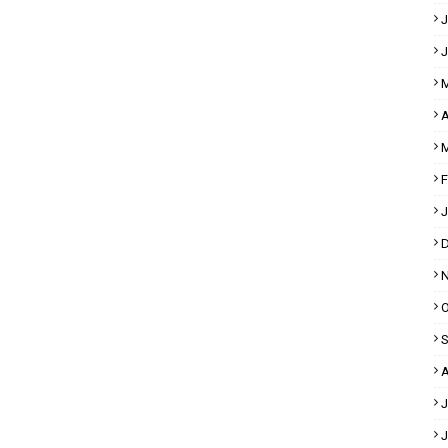
J
J
M
A
M
F
J
D
N
O
S
A
J
J