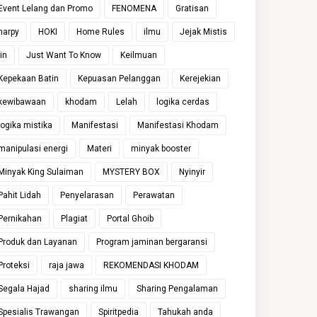
Event Lelang dan Promo
FENOMENA
Gratisan
harpy
HOKI
Home Rules
ilmu
Jejak Mistis
jin
Just Want To Know
Keilmuan
Kepekaan Batin
Kepuasan Pelanggan
Kerejekian
kewibawaan
khodam
Lelah
logika cerdas
logika mistika
Manifestasi
Manifestasi Khodam
manipulasi energi
Materi
minyak booster
Minyak King Sulaiman
MYSTERY BOX
Nyinyir
Pahit Lidah
Penyelarasan
Perawatan
Pernikahan
Plagiat
Portal Ghoib
Produk dan Layanan
Program jaminan bergaransi
Proteksi
raja jawa
REKOMENDASI KHODAM
Segala Hajad
sharing ilmu
Sharing Pengalaman
Spesialis Trawangan
Spiritpedia
Tahukah anda