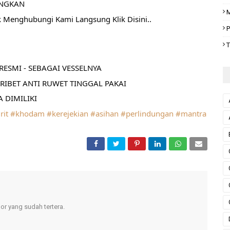
ANGKAN
M
k Menghubungi Kami Langsung Klik Disini..
P
T
ESMI - SEBAGAI VESSELNYA
RIBET ANTI RUWET TINGGAL PAKAI
 DIMILIKI
rit
#khodam
#kerejekian
#asihan
#perlindungan
#mantra
r yang sudah tertera.