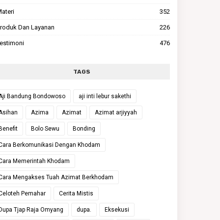
ateri
352
roduk Dan Layanan
226
estimoni
476
TAGS
Aji Bandung Bondowoso
aji inti lebur sakethi
Asihan
Azima
Azimat
Azimat arjiyyah
Benefit
Bolo Sewu
Bonding
Cara Berkomunikasi Dengan Khodam
Cara Memerintah Khodam
Cara Mengakses Tuah Azimat Berkhodam
Celoteh Pemahar
Cerita Mistis
Dupa Tjap Raja Omyang
dupa.
Eksekusi