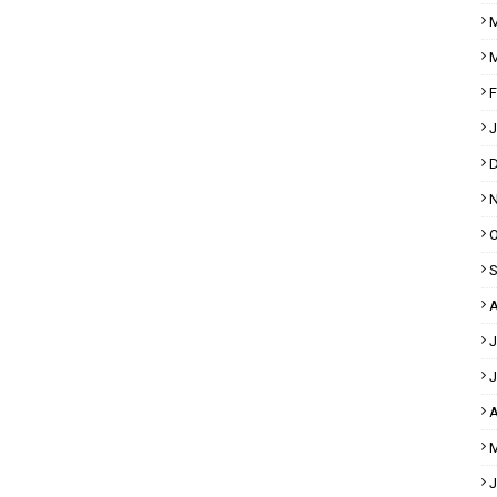
M
M
F
J
D
N
O
S
A
J
J
A
M
J