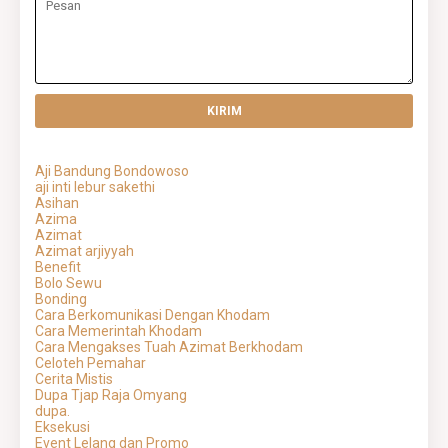
Aji Bandung Bondowoso
aji inti lebur sakethi
Asihan
Azima
Azimat
Azimat arjiyyah
Benefit
Bolo Sewu
Bonding
Cara Berkomunikasi Dengan Khodam
Cara Memerintah Khodam
Cara Mengakses Tuah Azimat Berkhodam
Celoteh Pemahar
Cerita Mistis
Dupa Tjap Raja Omyang
dupa.
Eksekusi
Event Lelang dan Promo