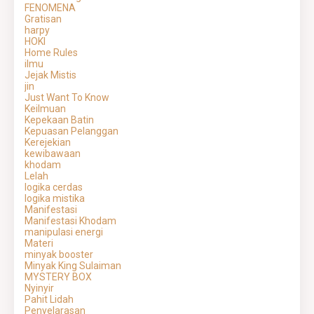
FENOMENA
Gratisan
harpy
HOKI
Home Rules
ilmu
Jejak Mistis
jin
Just Want To Know
Keilmuan
Kepekaan Batin
Kepuasan Pelanggan
Kerejekian
kewibawaan
khodam
Lelah
logika cerdas
logika mistika
Manifestasi
Manifestasi Khodam
manipulasi energi
Materi
minyak booster
Minyak King Sulaiman
MYSTERY BOX
Nyinyir
Pahit Lidah
Penyelarasan