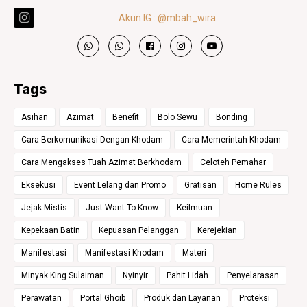
Akun IG : @mbah_wira
Tags
Asihan
Azimat
Benefit
Bolo Sewu
Bonding
Cara Berkomunikasi Dengan Khodam
Cara Memerintah Khodam
Cara Mengakses Tuah Azimat Berkhodam
Celoteh Pemahar
Eksekusi
Event Lelang dan Promo
Gratisan
Home Rules
Jejak Mistis
Just Want To Know
Keilmuan
Kepekaan Batin
Kepuasan Pelanggan
Kerejekian
Manifestasi
Manifestasi Khodam
Materi
Minyak King Sulaiman
Nyinyir
Pahit Lidah
Penyelarasan
Perawatan
Portal Ghoib
Produk dan Layanan
Proteksi