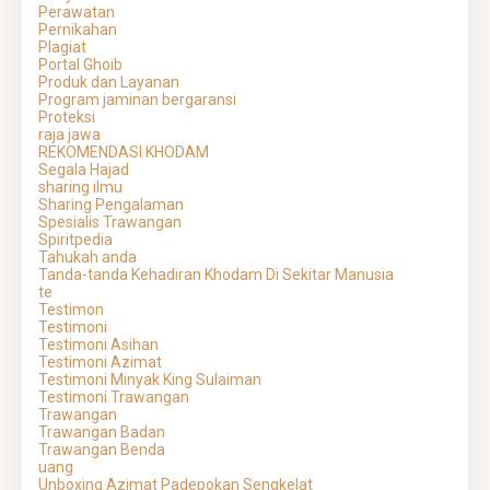
Perawatan
Pernikahan
Plagiat
Portal Ghoib
Produk dan Layanan
Program jaminan bergaransi
Proteksi
raja jawa
REKOMENDASI KHODAM
Segala Hajad
sharing ilmu
Sharing Pengalaman
Spesialis Trawangan
Spiritpedia
Tahukah anda
Tanda-tanda Kehadiran Khodam Di Sekitar Manusia
te
Testimon
Testimoni
Testimoni Asihan
Testimoni Azimat
Testimoni Minyak King Sulaiman
Testimoni Trawangan
Trawangan
Trawangan Badan
Trawangan Benda
uang
Unboxing Azimat Padepokan Sengkelat