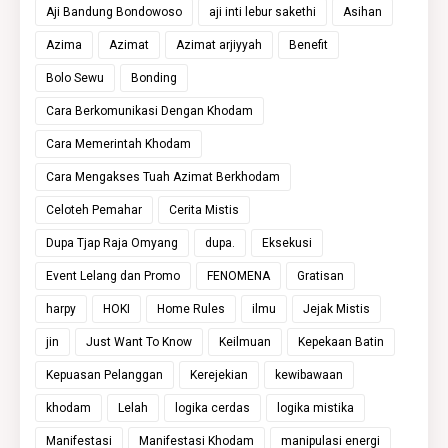
Aji Bandung Bondowoso
aji inti lebur sakethi
Asihan
Azima
Azimat
Azimat arjiyyah
Benefit
Bolo Sewu
Bonding
Cara Berkomunikasi Dengan Khodam
Cara Memerintah Khodam
Cara Mengakses Tuah Azimat Berkhodam
Celoteh Pemahar
Cerita Mistis
Dupa Tjap Raja Omyang
dupa.
Eksekusi
Event Lelang dan Promo
FENOMENA
Gratisan
harpy
HOKI
Home Rules
ilmu
Jejak Mistis
jin
Just Want To Know
Keilmuan
Kepekaan Batin
Kepuasan Pelanggan
Kerejekian
kewibawaan
khodam
Lelah
logika cerdas
logika mistika
Manifestasi
Manifestasi Khodam
manipulasi energi