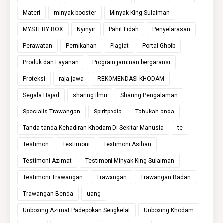
Materi
minyak booster
Minyak King Sulaiman
MYSTERY BOX
Nyinyir
Pahit Lidah
Penyelarasan
Perawatan
Pernikahan
Plagiat
Portal Ghoib
Produk dan Layanan
Program jaminan bergaransi
Proteksi
raja jawa
REKOMENDASI KHODAM
Segala Hajad
sharing ilmu
Sharing Pengalaman
Spesialis Trawangan
Spiritpedia
Tahukah anda
Tanda-tanda Kehadiran Khodam Di Sekitar Manusia
te
Testimon
Testimoni
Testimoni Asihan
Testimoni Azimat
Testimoni Minyak King Sulaiman
Testimoni Trawangan
Trawangan
Trawangan Badan
Trawangan Benda
uang
Unboxing Azimat Padepokan Sengkelat
Unboxing Khodam