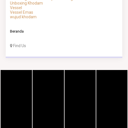
Unboxing Khodam
Vessel
Vessel Emas
wujud khodam
Beranda
Find Us