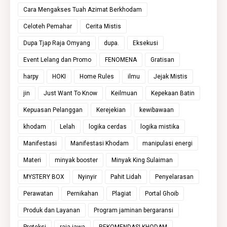
Cara Mengakses Tuah Azimat Berkhodam
Celoteh Pemahar
Cerita Mistis
Dupa Tjap Raja Omyang
dupa.
Eksekusi
Event Lelang dan Promo
FENOMENA
Gratisan
harpy
HOKI
Home Rules
ilmu
Jejak Mistis
jin
Just Want To Know
Keilmuan
Kepekaan Batin
Kepuasan Pelanggan
Kerejekian
kewibawaan
khodam
Lelah
logika cerdas
logika mistika
Manifestasi
Manifestasi Khodam
manipulasi energi
Materi
minyak booster
Minyak King Sulaiman
MYSTERY BOX
Nyinyir
Pahit Lidah
Penyelarasan
Perawatan
Pernikahan
Plagiat
Portal Ghoib
Produk dan Layanan
Program jaminan bergaransi
Proteksi
raja jawa
REKOMENDASI KHODAM