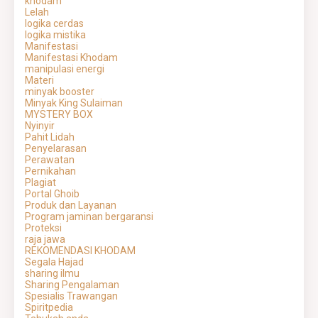
khodam
Lelah
logika cerdas
logika mistika
Manifestasi
Manifestasi Khodam
manipulasi energi
Materi
minyak booster
Minyak King Sulaiman
MYSTERY BOX
Nyinyir
Pahit Lidah
Penyelarasan
Perawatan
Pernikahan
Plagiat
Portal Ghoib
Produk dan Layanan
Program jaminan bergaransi
Proteksi
raja jawa
REKOMENDASI KHODAM
Segala Hajad
sharing ilmu
Sharing Pengalaman
Spesialis Trawangan
Spiritpedia