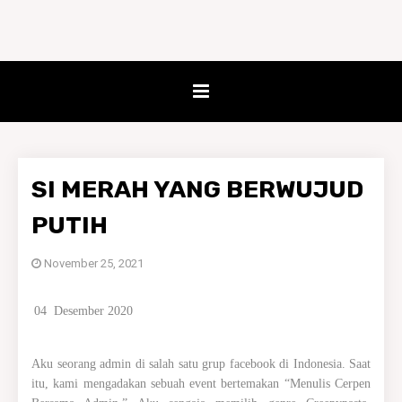
SI MERAH YANG BERWUJUD
PUTIH
November 25, 2021
04
Desember 2020
Aku seorang admin di salah satu grup facebook di Indonesia. Saat
itu, kami mengadakan sebuah event bertemakan “Menulis Cerpen