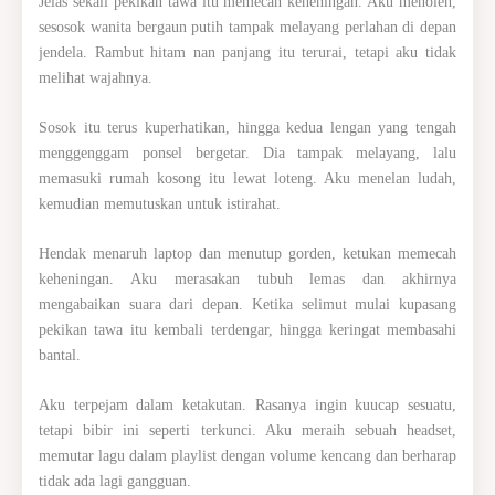
Jelas sekali pekikan tawa itu memecah keheningan. Aku menoleh,
sesosok wanita bergaun putih tampak melayang perlahan di depan
jendela. Rambut hitam nan panjang itu terurai, tetapi aku tidak
melihat wajahnya.
Sosok itu terus kuperhatikan, hingga kedua lengan yang tengah
menggenggam ponsel bergetar. Dia tampak melayang, lalu
memasuki rumah kosong itu lewat loteng. Aku menelan ludah,
kemudian memutuskan untuk istirahat.
Hendak menaruh laptop dan menutup gorden, ketukan memecah
keheningan. Aku merasakan tubuh lemas dan akhirnya
mengabaikan suara dari depan. Ketika selimut mulai kupasang
pekikan tawa itu kembali terdengar, hingga keringat membasahi
bantal.
Aku terpejam dalam ketakutan. Rasanya ingin kuucap sesuatu,
tetapi bibir ini seperti terkunci. Aku meraih sebuah headset,
memutar lagu dalam playlist dengan volume kencang dan berharap
tidak ada lagi gangguan.