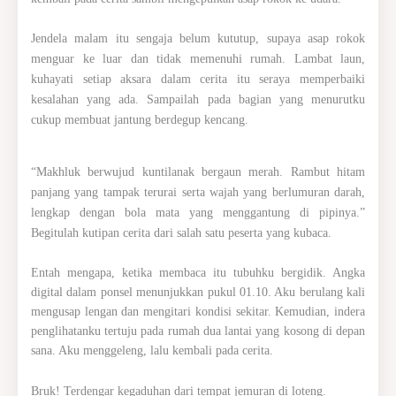
Jendela malam itu sengaja belum kututup, supaya asap rokok
menguar ke luar dan tidak memenuhi rumah. Lambat laun,
kuhayati setiap aksara dalam cerita itu seraya memperbaiki
kesalahan yang ada. Sampailah pada bagian yang menurutku
cukup membuat jantung berdegup kencang.
“Makhluk berwujud kuntilanak bergaun merah. Rambut hitam
panjang yang tampak terurai serta wajah yang berlumuran darah,
lengkap dengan bola mata yang menggantung di pipinya.”
Begitulah kutipan cerita dari salah satu peserta yang kubaca.
Entah mengapa, ketika membaca itu tubuhku bergidik. Angka
digital dalam ponsel menunjukkan pukul 01.10. Aku berulang kali
mengusap lengan dan mengitari kondisi sekitar. Kemudian, indera
penglihatanku tertuju pada rumah dua lantai yang kosong di depan
sana. Aku menggeleng, lalu kembali pada cerita.
Bruk! Terdengar kegaduhan dari tempat jemuran di loteng.