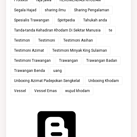
Segala Hajad
sharing ilmu
Sharing Pengalaman
Spesialis Trawangan
Spiritpedia
Tahukah anda
Tanda-tanda Kehadiran Khodam Di Sekitar Manusia
te
Testimon
Testimoni
Testimoni Asihan
Testimoni Azimat
Testimoni Minyak King Sulaiman
Testimoni Trawangan
Trawangan
Trawangan Badan
Trawangan Benda
uang
Unboxing Azimat Padepokan Sengkelat
Unboxing Khodam
Vessel
Vessel Emas
wujud khodam