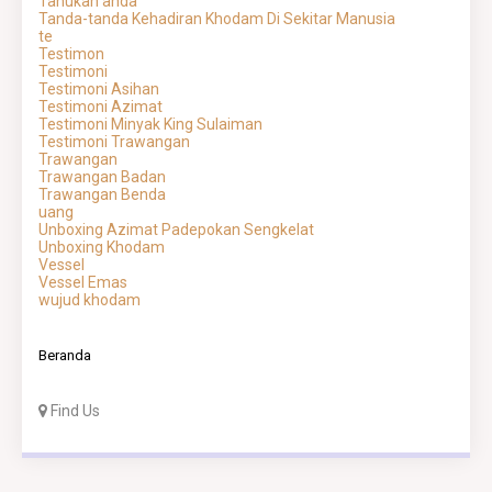
Tahukah anda
Tanda-tanda Kehadiran Khodam Di Sekitar Manusia
te
Testimon
Testimoni
Testimoni Asihan
Testimoni Azimat
Testimoni Minyak King Sulaiman
Testimoni Trawangan
Trawangan
Trawangan Badan
Trawangan Benda
uang
Unboxing Azimat Padepokan Sengkelat
Unboxing Khodam
Vessel
Vessel Emas
wujud khodam
Beranda
Find Us