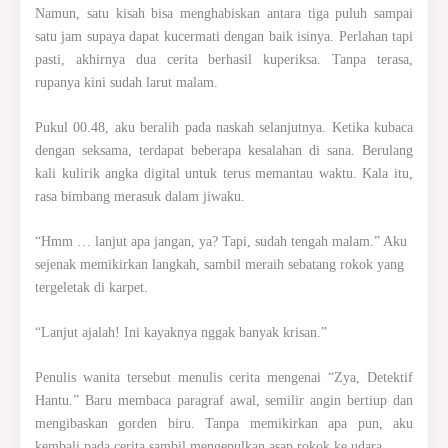
Namun, satu kisah bisa menghabiskan antara tiga puluh sampai
satu jam supaya dapat kucermati dengan baik isinya. Perlahan tapi
pasti, akhirnya dua cerita berhasil kuperiksa. Tanpa terasa,
rupanya kini sudah larut malam.
Pukul 00.48, aku beralih pada naskah selanjutnya. Ketika kubaca
dengan seksama, terdapat beberapa kesalahan di sana. Berulang
kali kulirik angka digital untuk terus memantau waktu. Kala itu,
rasa bimbang merasuk dalam jiwaku.
“Hmm … lanjut apa jangan, ya? Tapi, sudah tengah malam.” Aku
sejenak memikirkan langkah, sambil meraih sebatang rokok yang
tergeletak di karpet.
“Lanjut ajalah! Ini kayaknya nggak banyak krisan.”
Penulis wanita tersebut menulis cerita mengenai “Zya, Detektif
Hantu.” Baru membaca paragraf awal, semilir angin bertiup dan
mengibaskan gorden biru. Tanpa memikirkan apa pun, aku
kembali pada cerita sambil mengepulkan asap rokok ke udara.