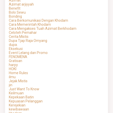
Azimat
Azimat arjiyyah
Benefit
Bolo Sewu
Bonding
Cara Berkomunikasi Dengan Khodam
Cara Memerintah Khodam
Cara Mengakses Tuah Azimat Berkhodam
Celoteh Pemahar
Cerita Mistis
Dupa Tjap Raja Omyang
dupa.
Eksekusi
Event Lelang dan Promo
FENOMENA
Gratisan
harpy
HOKI
Home Rules
ilmu
Jejak Mistis
jin
Just Want To Know
Keilmuan
Kepekaan Batin
Kepuasan Pelanggan
Kerejekian
kewibawaan