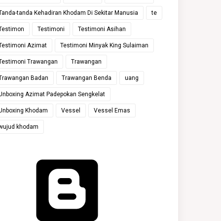
Tanda-tanda Kehadiran Khodam Di Sekitar Manusia
te
Testimon
Testimoni
Testimoni Asihan
Testimoni Azimat
Testimoni Minyak King Sulaiman
Testimoni Trawangan
Trawangan
Trawangan Badan
Trawangan Benda
uang
Unboxing Azimat Padepokan Sengkelat
Unboxing Khodam
Vessel
Vessel Emas
wujud khodam