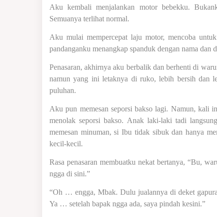
Aku kembali menjalankan motor bebekku. Bukank
Semuanya terlihat normal.
Aku mulai mempercepat laju motor, mencoba untuk 
pandanganku menangkap spanduk dengan nama dan des
Penasaran, akhirnya aku berbalik dan berhenti di war
namun yang ini letaknya di ruko, lebih bersih dan le
puluhan.
Aku pun memesan seporsi bakso lagi. Namun, kali in
menolak seporsi bakso. Anak laki-laki tadi langsu
memesan minuman, si Ibu tidak sibuk dan hanya me
kecil-kecil.
Rasa penasaran membuatku nekat bertanya, “Bu, wa
ngga di sini.”
“Oh … engga, Mbak. Dulu jualannya di deket gapura p
Ya … setelah bapak ngga ada, saya pindah kesini.”