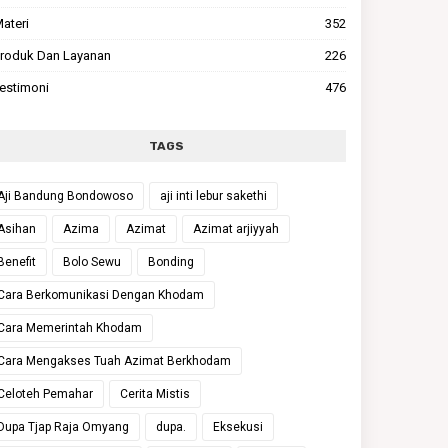
ateri
352
roduk Dan Layanan
226
estimoni
476
TAGS
Aji Bandung Bondowoso
aji inti lebur sakethi
Asihan
Azima
Azimat
Azimat arjiyyah
Benefit
Bolo Sewu
Bonding
Cara Berkomunikasi Dengan Khodam
Cara Memerintah Khodam
Cara Mengakses Tuah Azimat Berkhodam
Celoteh Pemahar
Cerita Mistis
Dupa Tjap Raja Omyang
dupa.
Eksekusi