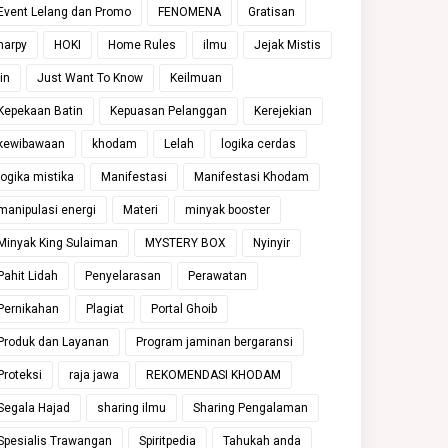
Event Lelang dan Promo
FENOMENA
Gratisan
harpy
HOKI
Home Rules
ilmu
Jejak Mistis
jin
Just Want To Know
Keilmuan
Kepekaan Batin
Kepuasan Pelanggan
Kerejekian
kewibawaan
khodam
Lelah
logika cerdas
logika mistika
Manifestasi
Manifestasi Khodam
manipulasi energi
Materi
minyak booster
Minyak King Sulaiman
MYSTERY BOX
Nyinyir
Pahit Lidah
Penyelarasan
Perawatan
Pernikahan
Plagiat
Portal Ghoib
Produk dan Layanan
Program jaminan bergaransi
Proteksi
raja jawa
REKOMENDASI KHODAM
Segala Hajad
sharing ilmu
Sharing Pengalaman
Spesialis Trawangan
Spiritpedia
Tahukah anda