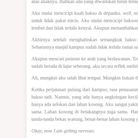
atau anaknya. Bahkan ada yang diwariskan turun temu
Aku mulai mencicipi kuah bakso di depanku.
well, n
untuk tidak pakai micin. Aku mulai mencicipi bakson
lembut dan tidak terlalu kenyal. Akupun menambahkan
Akhirnya setelah menghabiskan semangkuk bakso 
Seharusnya masjid kampus sudah tidak terlalu ramai saa
Akupun mencari putaran ke arah yang berlawanan. Ter
sudah berada di lajur seberang, aku secara reflek mel
Ah, mungkin aku salah lihat tempat. Mungkin bukan di
Ketika perjalanan pulang dari kampus, rasa penasar
bakso tadi. Namun, yang ada hanya angkringan kecil
hanya ada selokan dan lahan kosong. Aku sangat yakin
sama. Lahan kosong di belakangnya juga sama. Han
tanda-tanda bekas warung, benar-benar lahan kosong 
Okay, now I am getting nervous.