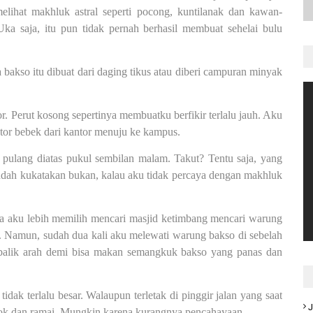
elihat makhluk astral seperti pocong, kuntilanak dan kawan-
a saja, itu pun tidak pernah berhasil membuat sehelai bulu
akso itu dibuat dari daging tikus atau diberi campuran minyak
. Perut kosong sepertinya membuatku berfikir terlalu jauh. Aku
tor bebek dari kantor menuju ke kampus.
pulang diatas pukul sembilan malam. Takut? Tentu saja, yang
dah kukatakan bukan, kalau aku tidak percaya dengan makhluk
ya aku lebih memilih mencari masjid ketimbang mencari warung
n. Namun, sudah dua kali aku melewati warung bakso di sebelah
 balik arah demi bisa makan semangkuk bakso yang panas dan
tidak terlalu besar. Walaupun terletak di pinggir jalan yang saat
J
olok dan ramai. Mungkin karena kurangnya pencahayaan.