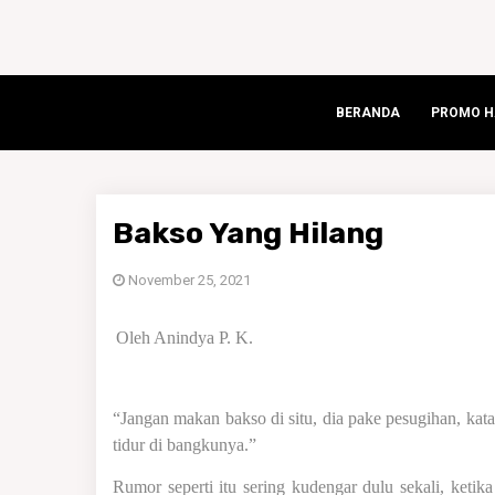
BERANDA
PROMO HA
Bakso Yang Hilang
November 25, 2021
Oleh Anindya P. K.
“Jangan makan bakso di situ, dia pake pesugihan, kat
tidur di bangkunya.”
Rumor seperti itu sering kudengar dulu sekali, ketika