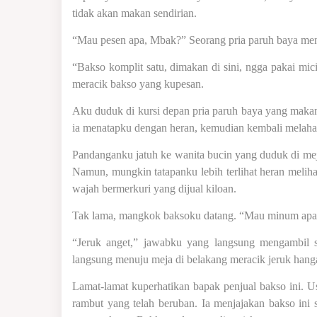
tidak akan makan sendirian.
“Mau pesen apa, Mbak?” Seorang pria paruh baya men
“Bakso komplit satu, dimakan di sini, ngga pakai mi
meracik bakso yang kupesan.
Aku duduk di kursi depan pria paruh baya yang makan 
ia menatapku dengan heran, kemudian kembali melaha
Pandanganku jatuh ke wanita bucin yang duduk di me
Namun, mungkin tatapanku lebih terlihat heran melih
wajah bermerkuri yang dijual kiloan.
Tak lama, mangkok baksoku datang. “Mau minum ap
“Jeruk anget,” jawabku yang langsung mengambil s
langsung menuju meja di belakang meracik jeruk hang
Lamat-lamat kuperhatikan bapak penjual bakso ini.
rambut yang telah beruban. Ia menjajakan bakso ini s