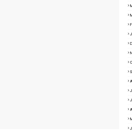
M
M
F
J
D
N
O
S
A
J
J
A
M
J