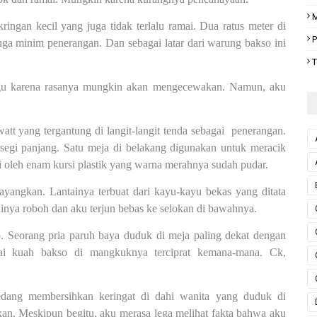
M
ringan kecil yang juga tidak terlalu ramai. Dua ratus meter di
P
uga minim penerangan. Dan sebagai latar dari warung bakso ini
T
agu karena rasanya mungkin akan mengecewakan. Namun, aku
t yang tergantung di langit-langit tenda sebagai
penerangan.
rsegi panjang. Satu meja di belakang digunakan untuk meracik
i oleh enam kursi plastik yang warna merahnya sudah pudar.
ayangkan. Lantainya terbuat dari kayu-kayu bekas yang ditata
tainya roboh dan aku terjun bebas ke selokan di bawahnya.
o. Seorang pria paruh baya duduk di meja paling dekat dengan
pai kuah bakso di mangkuknya terciprat kemana-mana. Ck,
dang membersihkan keringat di dahi wanita yang duduk di
an. Meskipun begitu, aku merasa lega melihat fakta bahwa aku