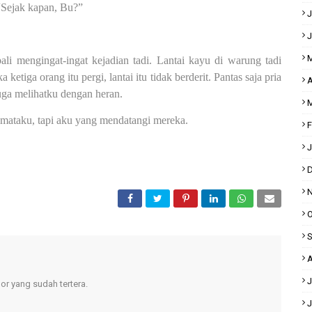
“Sejak kapan, Bu?”
J
J
M
 mengingat-ingat kejadian tadi. Lantai kayu di warung tadi
ketiga orang itu pergi, lantai itu tidak berderit. Pantas saja pria
A
uga melihatku dengan heran.
M
ataku, tapi aku yang mendatangi mereka.
F
J
D
N
O
S
A
J
r yang sudah tertera.
J