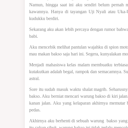
Namun, hingga saat ini aku sendiri belum pernah m
kawannya. Hanya di tayangan Uji Nyali atau Uka-Uk
kudukku berdiri.
Sekarang aku akan lebih percaya dengan rumor bahwa b
babi.
Aku mencebik melihat pantulan wajahku di spion motor
mau makan bakso saja hari ini. Segera, kunyalakan mo
Menjadi mahasiswa kelas malam membuatku terbiasa 
kutakutkan adalah begal, rampok dan semacamnya. Su
astral.
Sore itu sudah masuk waktu shalat magrib. Seharusn
bakso. Aku berniat mencari warung bakso di kiri jala
kanan jalan. Aku yang kelaparan akhirnya memutar
pedas.
Akhirnya aku berhenti di sebuah warung
bakso yang 
itu cukup sibuk, warung bakso ini tidak terlalu menc