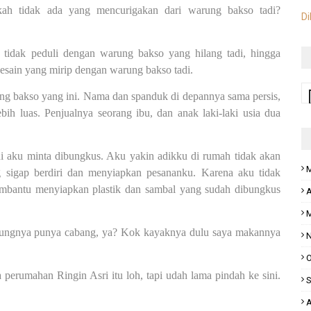
ah tidak ada yang mencurigakan dari warung bakso tadi?
Di
tidak peduli dengan warung bakso yang hilang tadi, hingga
ain yang mirip dengan warung bakso tadi.
ung bakso yang ini. Nama dan spanduk di depannya sama persis,
bih luas. Penjualnya seorang ibu, dan anak laki-laki usia dua
i aku minta dibungkus. Aku yakin adikku di rumah tidak akan
M
ng sigap berdiri dan menyiapkan pesananku. Karena aku tidak
mbantu menyiapkan plastik dan sambal yang sudah dibungkus
A
M
rungnya punya cabang, ya? Kok kayaknya dulu saya makannya
N
O
erumahan Ringin Asri itu loh, tapi udah lama pindah ke sini.
S
A