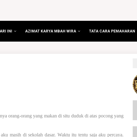
RI INI
AZIMAT KARYA MBAH WIRA
TATA CARA PEMAHARAN
anya orang-orang yang makan di situ duduk di atas pocong yang
 aku masih di sekolah dasar. Waktu itu tentu saja aku percaya.