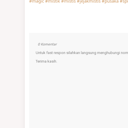
#magic
#mistik
#mistis
#jejakmistis
#pusaka
#spi
0 Komentar
Untuk fast respon silahkan langsung menghubungi nomo
Terima kasih.