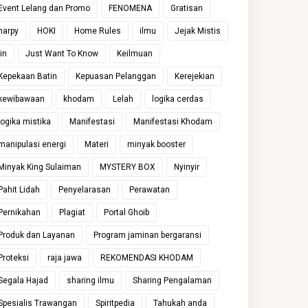
Event Lelang dan Promo
FENOMENA
Gratisan
harpy
HOKI
Home Rules
ilmu
Jejak Mistis
jin
Just Want To Know
Keilmuan
Kepekaan Batin
Kepuasan Pelanggan
Kerejekian
kewibawaan
khodam
Lelah
logika cerdas
logika mistika
Manifestasi
Manifestasi Khodam
manipulasi energi
Materi
minyak booster
Minyak King Sulaiman
MYSTERY BOX
Nyinyir
Pahit Lidah
Penyelarasan
Perawatan
Pernikahan
Plagiat
Portal Ghoib
Produk dan Layanan
Program jaminan bergaransi
Proteksi
raja jawa
REKOMENDASI KHODAM
Segala Hajad
sharing ilmu
Sharing Pengalaman
Spesialis Trawangan
Spiritpedia
Tahukah anda