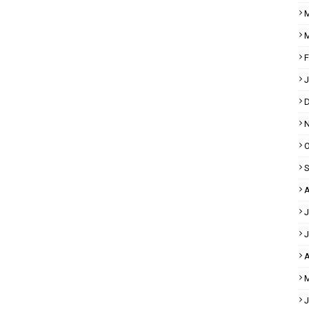
M
M
F
J
D
N
O
S
A
J
J
A
M
J