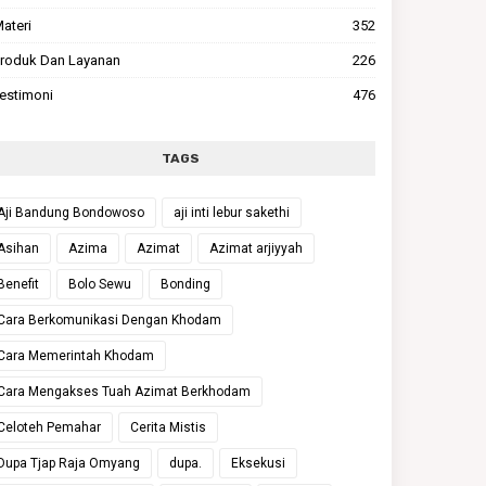
ateri
352
roduk Dan Layanan
226
estimoni
476
TAGS
Aji Bandung Bondowoso
aji inti lebur sakethi
Asihan
Azima
Azimat
Azimat arjiyyah
Benefit
Bolo Sewu
Bonding
Cara Berkomunikasi Dengan Khodam
Cara Memerintah Khodam
Cara Mengakses Tuah Azimat Berkhodam
Celoteh Pemahar
Cerita Mistis
Dupa Tjap Raja Omyang
dupa.
Eksekusi