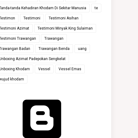
Tanda-tanda Kehadiran Khodam Di Sekitar Manusia
te
Testimon
Testimoni
Testimoni Asihan
Testimoni Azimat
Testimoni Minyak King Sulaiman
Testimoni Trawangan
Trawangan
Trawangan Badan
Trawangan Benda
uang
Unboxing Azimat Padepokan Sengkelat
Unboxing Khodam
Vessel
Vessel Emas
wujud khodam