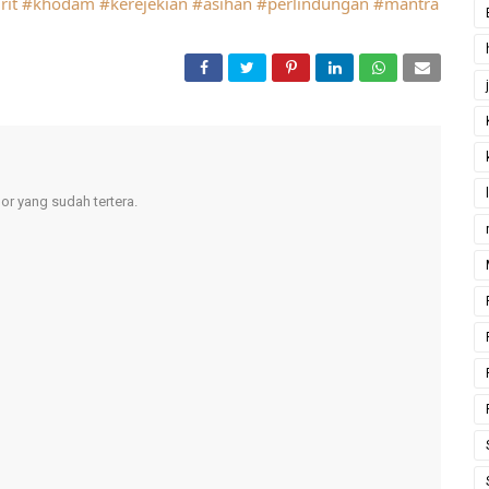
rit
#khodam
#kerejekian
#asihan
#perlindungan
#mantra
r yang sudah tertera.