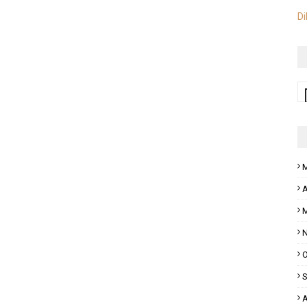
Di
M
A
M
N
O
S
A