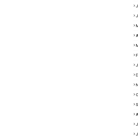
J
J
M
A
M
F
J
D
N
O
S
A
J
J