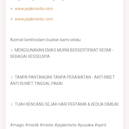
⭐
www.jejakmistis.com
⭐
www.jejakmistis.com
Azimat berkhodam buatan kami selalu:
☆ MENGGUNAKAN EMAS MURNI BERSERTIFIKAT RESMI -
SEBAGAI VESSELNYA
☆ TANPA PANTANGAN TANPA PERAWATAN - ANTI RIBET
ANTI RUWET TINGGAL PAKAI
☆ TUAH KENCANG SEJAK HARI PERTAMA & KEDUA DIMILIKI
#magic #mistik #mistis #jejakmistis #pusaka #spirit