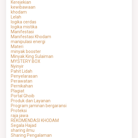
Kerejekian
kewibawaan
khodam
Lelah
logika cerdas
logika mistika
Manifestasi
Manifestasi Khodam
manipulasi energi
Materi
minyak booster
Minyak King Sulaiman
MYSTERY BOX
Nyinyir
Pahit Lidah
Penyelarasan
Perawatan
Pernikahan
Plagiat
Portal Ghoib
Produk dan Layanan
Program jaminan bergaransi
Proteksi
raja jawa
REKOMENDASI KHODAM
Segala Hajad
sharing ilmu
Sharing Pengalaman