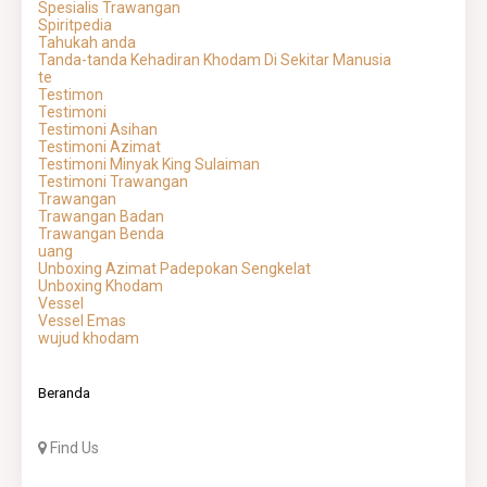
Spesialis Trawangan
Spiritpedia
Tahukah anda
Tanda-tanda Kehadiran Khodam Di Sekitar Manusia
te
Testimon
Testimoni
Testimoni Asihan
Testimoni Azimat
Testimoni Minyak King Sulaiman
Testimoni Trawangan
Trawangan
Trawangan Badan
Trawangan Benda
uang
Unboxing Azimat Padepokan Sengkelat
Unboxing Khodam
Vessel
Vessel Emas
wujud khodam
Beranda
Find Us