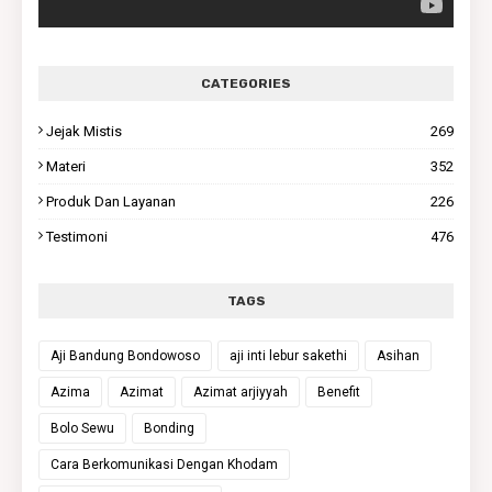
CATEGORIES
Jejak Mistis
269
Materi
352
Produk Dan Layanan
226
Testimoni
476
TAGS
Aji Bandung Bondowoso
aji inti lebur sakethi
Asihan
Azima
Azimat
Azimat arjiyyah
Benefit
Bolo Sewu
Bonding
Cara Berkomunikasi Dengan Khodam