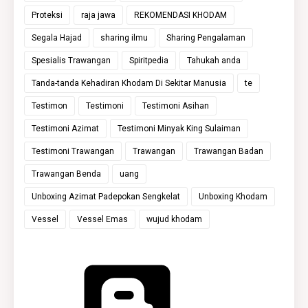
Proteksi
raja jawa
REKOMENDASI KHODAM
Segala Hajad
sharing ilmu
Sharing Pengalaman
Spesialis Trawangan
Spiritpedia
Tahukah anda
Tanda-tanda Kehadiran Khodam Di Sekitar Manusia
te
Testimon
Testimoni
Testimoni Asihan
Testimoni Azimat
Testimoni Minyak King Sulaiman
Testimoni Trawangan
Trawangan
Trawangan Badan
Trawangan Benda
uang
Unboxing Azimat Padepokan Sengkelat
Unboxing Khodam
Vessel
Vessel Emas
wujud khodam