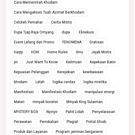
Cara Memerintah Khodam
Cara Mengakses Tuah Azimat Berkhodam
Celoteh Pemahar
Cerita Mistis
Dupa Tjap Raja Omyang
dupa.
Eksekusi
Event Lelang dan Promo
FENOMENA
Gratisan
harpy
HOKI
Home Rules
ilmu
Jejak Mistis
jin
Just Want To Know
Keilmuan
Kepekaan Batin
Kepuasan Pelanggan
Kerejekian
kewibawaan
khodam
Lelah
logika cerdas
logika mistika
Manifestasi
Manifestasi Khodam
manipulasi energi
Materi
minyak booster
Minyak King Sulaiman
MYSTERY BOX
Nyinyir
Pahit Lidah
Penyelarasan
Perawatan
Pernikahan
Plagiat
Portal Ghoib
Produk dan Layanan
Program jaminan bergaransi