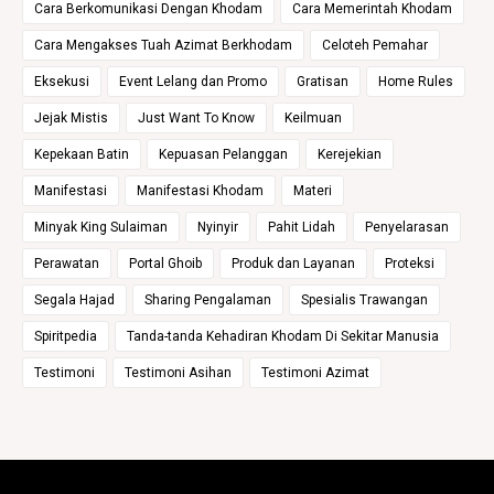
Cara Berkomunikasi Dengan Khodam
Cara Memerintah Khodam
Cara Mengakses Tuah Azimat Berkhodam
Celoteh Pemahar
Eksekusi
Event Lelang dan Promo
Gratisan
Home Rules
Jejak Mistis
Just Want To Know
Keilmuan
Kepekaan Batin
Kepuasan Pelanggan
Kerejekian
Manifestasi
Manifestasi Khodam
Materi
Minyak King Sulaiman
Nyinyir
Pahit Lidah
Penyelarasan
Perawatan
Portal Ghoib
Produk dan Layanan
Proteksi
Segala Hajad
Sharing Pengalaman
Spesialis Trawangan
Spiritpedia
Tanda-tanda Kehadiran Khodam Di Sekitar Manusia
Testimoni
Testimoni Asihan
Testimoni Azimat