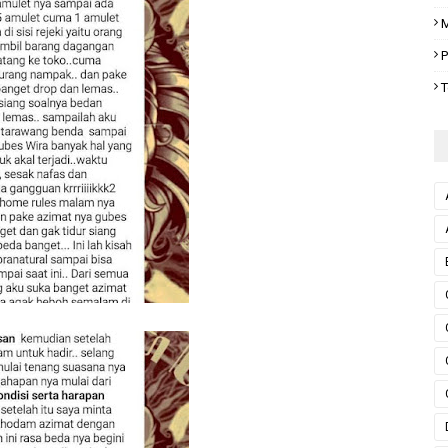
M
P
T