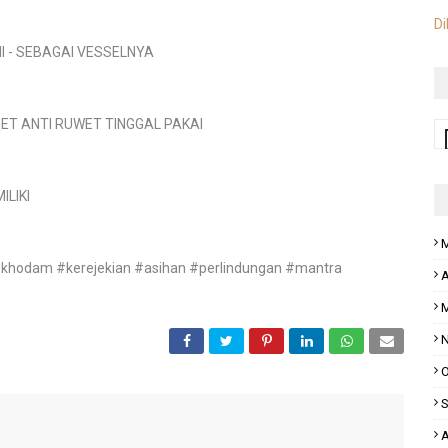
Di
 - SEBAGAI VESSELNYA
ET ANTI RUWET TINGGAL PAKAI
LIKI
M
t #khodam #kerejekian #asihan #perlindungan #mantra
A
M
N
O
S
A