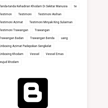
Tanda-tanda Kehadiran Khodam Di Sekitar Manusia
te
Testimon
Testimoni
Testimoni Asihan
Testimoni Azimat
Testimoni Minyak King Sulaiman
Testimoni Trawangan
Trawangan
Trawangan Badan
Trawangan Benda
uang
Unboxing Azimat Padepokan Sengkelat
Unboxing Khodam
Vessel
Vessel Emas
wujud khodam