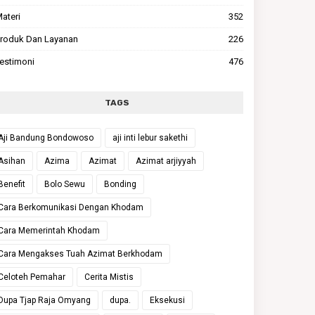
ateri
352
roduk Dan Layanan
226
estimoni
476
TAGS
Aji Bandung Bondowoso
aji inti lebur sakethi
Asihan
Azima
Azimat
Azimat arjiyyah
Benefit
Bolo Sewu
Bonding
Cara Berkomunikasi Dengan Khodam
Cara Memerintah Khodam
Cara Mengakses Tuah Azimat Berkhodam
Celoteh Pemahar
Cerita Mistis
Dupa Tjap Raja Omyang
dupa.
Eksekusi