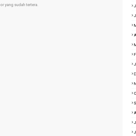
r yang sudah tertera.
J
J
M
A
M
F
J
D
N
O
S
A
J
J