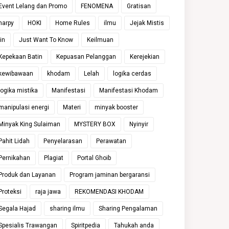
Event Lelang dan Promo
FENOMENA
Gratisan
harpy
HOKI
Home Rules
ilmu
Jejak Mistis
jin
Just Want To Know
Keilmuan
Kepekaan Batin
Kepuasan Pelanggan
Kerejekian
kewibawaan
khodam
Lelah
logika cerdas
logika mistika
Manifestasi
Manifestasi Khodam
manipulasi energi
Materi
minyak booster
Minyak King Sulaiman
MYSTERY BOX
Nyinyir
Pahit Lidah
Penyelarasan
Perawatan
Pernikahan
Plagiat
Portal Ghoib
Produk dan Layanan
Program jaminan bergaransi
Proteksi
raja jawa
REKOMENDASI KHODAM
Segala Hajad
sharing ilmu
Sharing Pengalaman
Spesialis Trawangan
Spiritpedia
Tahukah anda