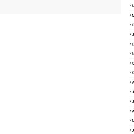
M
M
F
J
D
N
O
S
A
J
J
A
M
J