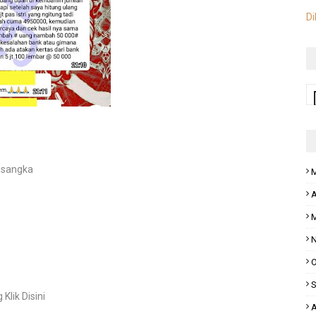
Di
a sangka
M
A
M
N
O
S
Klik Disini
A