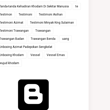
Tanda-tanda Kehadiran Khodam Di Sekitar Manusia
te
Testimon
Testimoni
Testimoni Asihan
Testimoni Azimat
Testimoni Minyak King Sulaiman
Testimoni Trawangan
Trawangan
Trawangan Badan
Trawangan Benda
uang
Unboxing Azimat Padepokan Sengkelat
Unboxing Khodam
Vessel
Vessel Emas
wujud khodam