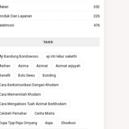
ateri
352
roduk Dan Layanan
226
estimoni
476
TAGS
Aji Bandung Bondowoso
aji inti lebur sakethi
Asihan
Azima
Azimat
Azimat arjiyyah
Benefit
Bolo Sewu
Bonding
Cara Berkomunikasi Dengan Khodam
Cara Memerintah Khodam
Cara Mengakses Tuah Azimat Berkhodam
Celoteh Pemahar
Cerita Mistis
Dupa Tjap Raja Omyang
dupa.
Eksekusi