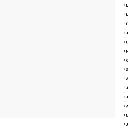
M
M
F
J
D
N
O
S
A
J
J
A
M
J