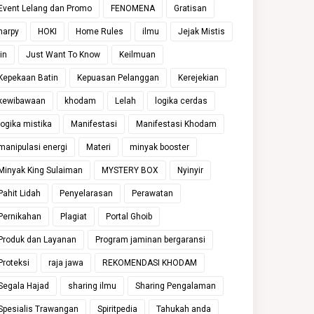
Event Lelang dan Promo
FENOMENA
Gratisan
harpy
HOKI
Home Rules
ilmu
Jejak Mistis
jin
Just Want To Know
Keilmuan
Kepekaan Batin
Kepuasan Pelanggan
Kerejekian
kewibawaan
khodam
Lelah
logika cerdas
logika mistika
Manifestasi
Manifestasi Khodam
manipulasi energi
Materi
minyak booster
Minyak King Sulaiman
MYSTERY BOX
Nyinyir
Pahit Lidah
Penyelarasan
Perawatan
Pernikahan
Plagiat
Portal Ghoib
Produk dan Layanan
Program jaminan bergaransi
Proteksi
raja jawa
REKOMENDASI KHODAM
Segala Hajad
sharing ilmu
Sharing Pengalaman
Spesialis Trawangan
Spiritpedia
Tahukah anda