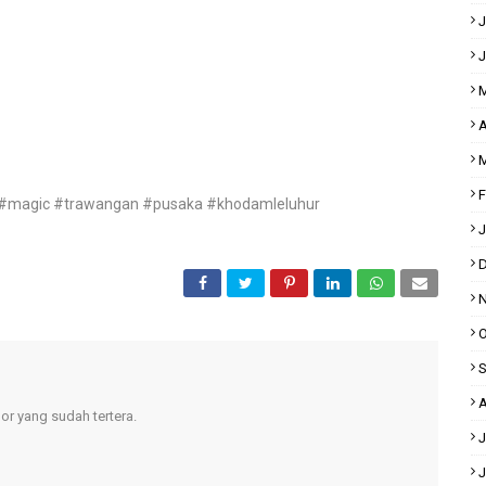
J
J
M
A
M
F
 #magic #trawangan #pusaka #khodamleluhur
J
D
N
O
S
A
r yang sudah tertera.
J
J