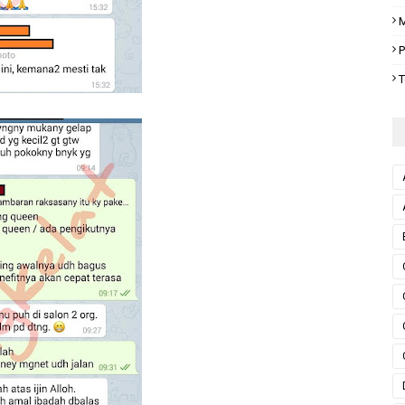
M
P
T