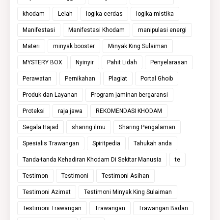
khodam
Lelah
logika cerdas
logika mistika
Manifestasi
Manifestasi Khodam
manipulasi energi
Materi
minyak booster
Minyak King Sulaiman
MYSTERY BOX
Nyinyir
Pahit Lidah
Penyelarasan
Perawatan
Pernikahan
Plagiat
Portal Ghoib
Produk dan Layanan
Program jaminan bergaransi
Proteksi
raja jawa
REKOMENDASI KHODAM
Segala Hajad
sharing ilmu
Sharing Pengalaman
Spesialis Trawangan
Spiritpedia
Tahukah anda
Tanda-tanda Kehadiran Khodam Di Sekitar Manusia
te
Testimon
Testimoni
Testimoni Asihan
Testimoni Azimat
Testimoni Minyak King Sulaiman
Testimoni Trawangan
Trawangan
Trawangan Badan