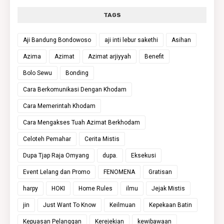
TAGS
Aji Bandung Bondowoso
aji inti lebur sakethi
Asihan
Azima
Azimat
Azimat arjiyyah
Benefit
Bolo Sewu
Bonding
Cara Berkomunikasi Dengan Khodam
Cara Memerintah Khodam
Cara Mengakses Tuah Azimat Berkhodam
Celoteh Pemahar
Cerita Mistis
Dupa Tjap Raja Omyang
dupa.
Eksekusi
Event Lelang dan Promo
FENOMENA
Gratisan
harpy
HOKI
Home Rules
ilmu
Jejak Mistis
jin
Just Want To Know
Keilmuan
Kepekaan Batin
Kepuasan Pelanggan
Kerejekian
kewibawaan