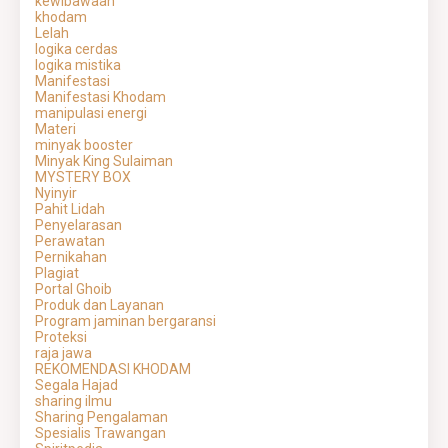
kewibawaan
khodam
Lelah
logika cerdas
logika mistika
Manifestasi
Manifestasi Khodam
manipulasi energi
Materi
minyak booster
Minyak King Sulaiman
MYSTERY BOX
Nyinyir
Pahit Lidah
Penyelarasan
Perawatan
Pernikahan
Plagiat
Portal Ghoib
Produk dan Layanan
Program jaminan bergaransi
Proteksi
raja jawa
REKOMENDASI KHODAM
Segala Hajad
sharing ilmu
Sharing Pengalaman
Spesialis Trawangan