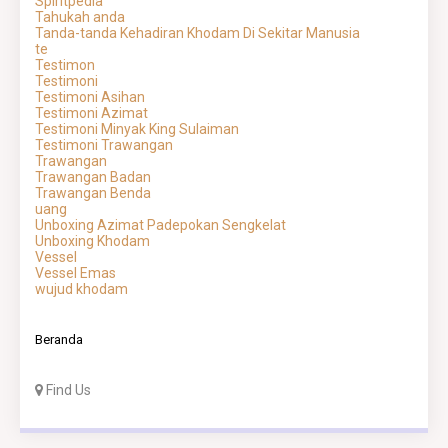
Spiritpedia
Tahukah anda
Tanda-tanda Kehadiran Khodam Di Sekitar Manusia
te
Testimon
Testimoni
Testimoni Asihan
Testimoni Azimat
Testimoni Minyak King Sulaiman
Testimoni Trawangan
Trawangan
Trawangan Badan
Trawangan Benda
uang
Unboxing Azimat Padepokan Sengkelat
Unboxing Khodam
Vessel
Vessel Emas
wujud khodam
Beranda
Find Us