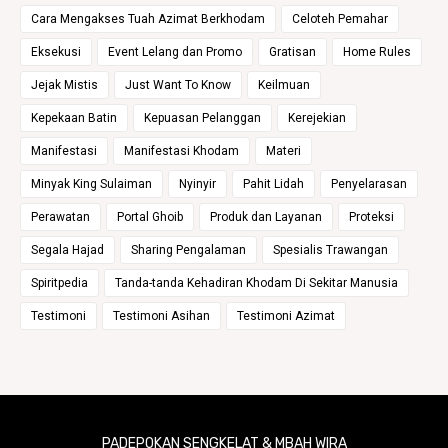
Cara Mengakses Tuah Azimat Berkhodam
Celoteh Pemahar
Eksekusi
Event Lelang dan Promo
Gratisan
Home Rules
Jejak Mistis
Just Want To Know
Keilmuan
Kepekaan Batin
Kepuasan Pelanggan
Kerejekian
Manifestasi
Manifestasi Khodam
Materi
Minyak King Sulaiman
Nyinyir
Pahit Lidah
Penyelarasan
Perawatan
Portal Ghoib
Produk dan Layanan
Proteksi
Segala Hajad
Sharing Pengalaman
Spesialis Trawangan
Spiritpedia
Tanda-tanda Kehadiran Khodam Di Sekitar Manusia
Testimoni
Testimoni Asihan
Testimoni Azimat
PADEPOKAN SENGKELAT & MBAH WIRA