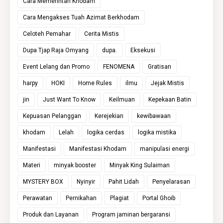
Cara Memerintah Khodam
Cara Mengakses Tuah Azimat Berkhodam
Celoteh Pemahar
Cerita Mistis
Dupa Tjap Raja Omyang
dupa.
Eksekusi
Event Lelang dan Promo
FENOMENA
Gratisan
harpy
HOKI
Home Rules
ilmu
Jejak Mistis
jin
Just Want To Know
Keilmuan
Kepekaan Batin
Kepuasan Pelanggan
Kerejekian
kewibawaan
khodam
Lelah
logika cerdas
logika mistika
Manifestasi
Manifestasi Khodam
manipulasi energi
Materi
minyak booster
Minyak King Sulaiman
MYSTERY BOX
Nyinyir
Pahit Lidah
Penyelarasan
Perawatan
Pernikahan
Plagiat
Portal Ghoib
Produk dan Layanan
Program jaminan bergaransi