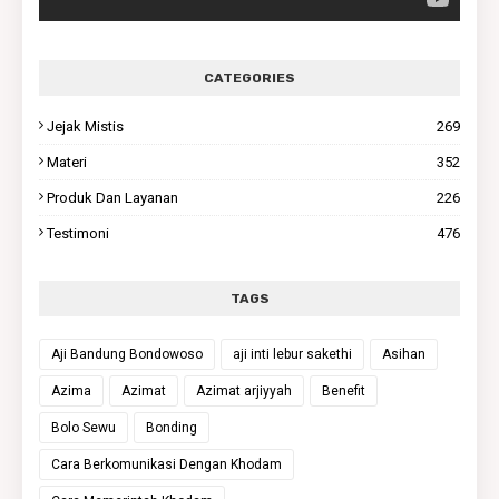
CATEGORIES
Jejak Mistis
269
Materi
352
Produk Dan Layanan
226
Testimoni
476
TAGS
Aji Bandung Bondowoso
aji inti lebur sakethi
Asihan
Azima
Azimat
Azimat arjiyyah
Benefit
Bolo Sewu
Bonding
Cara Berkomunikasi Dengan Khodam