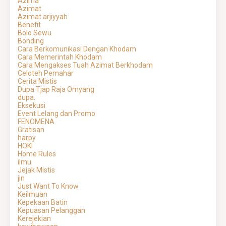
Azima
Azimat
Azimat arjiyyah
Benefit
Bolo Sewu
Bonding
Cara Berkomunikasi Dengan Khodam
Cara Memerintah Khodam
Cara Mengakses Tuah Azimat Berkhodam
Celoteh Pemahar
Cerita Mistis
Dupa Tjap Raja Omyang
dupa.
Eksekusi
Event Lelang dan Promo
FENOMENA
Gratisan
harpy
HOKI
Home Rules
ilmu
Jejak Mistis
jin
Just Want To Know
Keilmuan
Kepekaan Batin
Kepuasan Pelanggan
Kerejekian