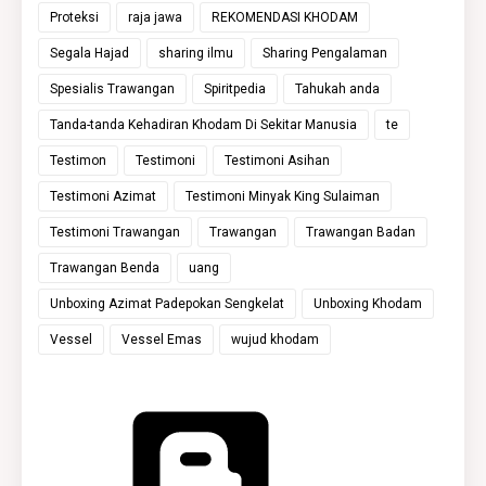
Proteksi
raja jawa
REKOMENDASI KHODAM
Segala Hajad
sharing ilmu
Sharing Pengalaman
Spesialis Trawangan
Spiritpedia
Tahukah anda
Tanda-tanda Kehadiran Khodam Di Sekitar Manusia
te
Testimon
Testimoni
Testimoni Asihan
Testimoni Azimat
Testimoni Minyak King Sulaiman
Testimoni Trawangan
Trawangan
Trawangan Badan
Trawangan Benda
uang
Unboxing Azimat Padepokan Sengkelat
Unboxing Khodam
Vessel
Vessel Emas
wujud khodam