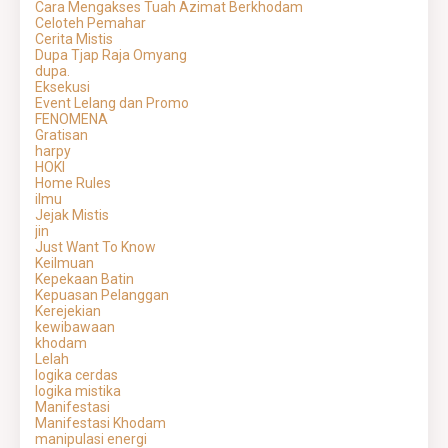
Cara Mengakses Tuah Azimat Berkhodam
Celoteh Pemahar
Cerita Mistis
Dupa Tjap Raja Omyang
dupa.
Eksekusi
Event Lelang dan Promo
FENOMENA
Gratisan
harpy
HOKI
Home Rules
ilmu
Jejak Mistis
jin
Just Want To Know
Keilmuan
Kepekaan Batin
Kepuasan Pelanggan
Kerejekian
kewibawaan
khodam
Lelah
logika cerdas
logika mistika
Manifestasi
Manifestasi Khodam
manipulasi energi