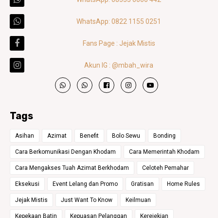
WhatsApp: 0822 1155 0251
Fans Page : Jejak Mistis
Akun IG : @mbah_wira
Tags
Asihan
Azimat
Benefit
Bolo Sewu
Bonding
Cara Berkomunikasi Dengan Khodam
Cara Memerintah Khodam
Cara Mengakses Tuah Azimat Berkhodam
Celoteh Pemahar
Eksekusi
Event Lelang dan Promo
Gratisan
Home Rules
Jejak Mistis
Just Want To Know
Keilmuan
Kepekaan Batin
Kepuasan Pelanggan
Kerejekian