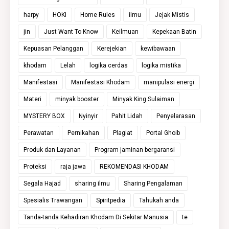
harpy
HOKI
Home Rules
ilmu
Jejak Mistis
jin
Just Want To Know
Keilmuan
Kepekaan Batin
Kepuasan Pelanggan
Kerejekian
kewibawaan
khodam
Lelah
logika cerdas
logika mistika
Manifestasi
Manifestasi Khodam
manipulasi energi
Materi
minyak booster
Minyak King Sulaiman
MYSTERY BOX
Nyinyir
Pahit Lidah
Penyelarasan
Perawatan
Pernikahan
Plagiat
Portal Ghoib
Produk dan Layanan
Program jaminan bergaransi
Proteksi
raja jawa
REKOMENDASI KHODAM
Segala Hajad
sharing ilmu
Sharing Pengalaman
Spesialis Trawangan
Spiritpedia
Tahukah anda
Tanda-tanda Kehadiran Khodam Di Sekitar Manusia
te