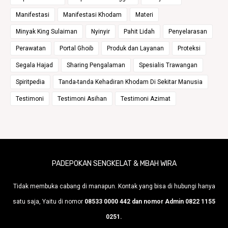
Manifestasi
Manifestasi Khodam
Materi
Minyak King Sulaiman
Nyinyir
Pahit Lidah
Penyelarasan
Perawatan
Portal Ghoib
Produk dan Layanan
Proteksi
Segala Hajad
Sharing Pengalaman
Spesialis Trawangan
Spiritpedia
Tanda-tanda Kehadiran Khodam Di Sekitar Manusia
Testimoni
Testimoni Asihan
Testimoni Azimat
PADEPOKAN SENGKELAT & MBAH WIRA
Tidak membuka cabang di manapun. Kontak yang bisa di hubungi hanya
satu saja, Yaitu di nomor
08533 0000 442 dan nomor Admin 0822 1155
0251.