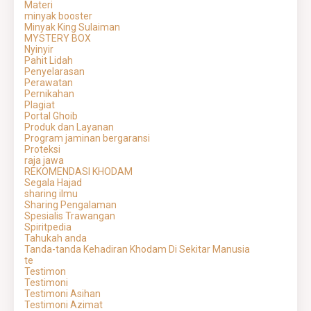
Materi
minyak booster
Minyak King Sulaiman
MYSTERY BOX
Nyinyir
Pahit Lidah
Penyelarasan
Perawatan
Pernikahan
Plagiat
Portal Ghoib
Produk dan Layanan
Program jaminan bergaransi
Proteksi
raja jawa
REKOMENDASI KHODAM
Segala Hajad
sharing ilmu
Sharing Pengalaman
Spesialis Trawangan
Spiritpedia
Tahukah anda
Tanda-tanda Kehadiran Khodam Di Sekitar Manusia
te
Testimon
Testimoni
Testimoni Asihan
Testimoni Azimat