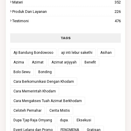
Materi
352
Produk Dan Layanan
226
Testimoni
476
TAGS
Aji Bandung Bondowoso
aji inti lebur sakethi
Asihan
Azima
Azimat
Azimat arjiyyah
Benefit
Bolo Sewu
Bonding
Cara Berkomunikasi Dengan Khodam
Cara Memerintah Khodam
Cara Mengakses Tuah Azimat Berkhodam
Celoteh Pemahar
Cerita Mistis
Dupa Tjap Raja Omyang
dupa.
Eksekusi
Event Lelang dan Promo
FENOMENA
Gratisan