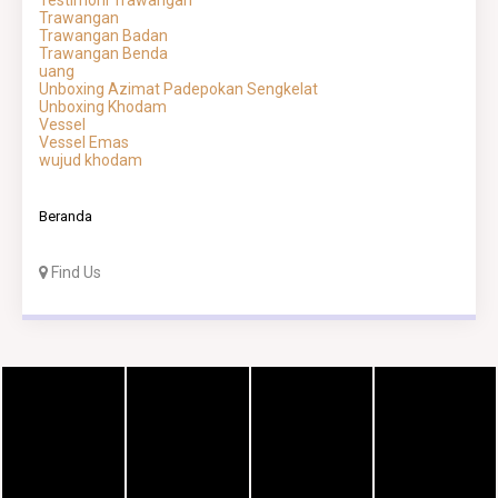
Testimoni Trawangan
Trawangan
Trawangan Badan
Trawangan Benda
uang
Unboxing Azimat Padepokan Sengkelat
Unboxing Khodam
Vessel
Vessel Emas
wujud khodam
Beranda
Find Us