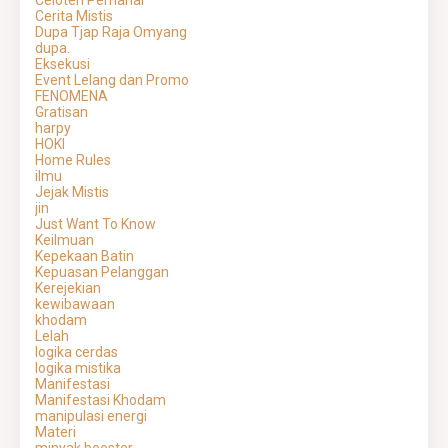
Celoteh Pemahar
Cerita Mistis
Dupa Tjap Raja Omyang
dupa.
Eksekusi
Event Lelang dan Promo
FENOMENA
Gratisan
harpy
HOKI
Home Rules
ilmu
Jejak Mistis
jin
Just Want To Know
Keilmuan
Kepekaan Batin
Kepuasan Pelanggan
Kerejekian
kewibawaan
khodam
Lelah
logika cerdas
logika mistika
Manifestasi
Manifestasi Khodam
manipulasi energi
Materi