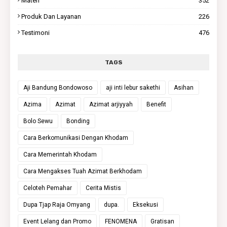
Materi
352
Produk Dan Layanan
226
Testimoni
476
TAGS
Aji Bandung Bondowoso
aji inti lebur sakethi
Asihan
Azima
Azimat
Azimat arjiyyah
Benefit
Bolo Sewu
Bonding
Cara Berkomunikasi Dengan Khodam
Cara Memerintah Khodam
Cara Mengakses Tuah Azimat Berkhodam
Celoteh Pemahar
Cerita Mistis
Dupa Tjap Raja Omyang
dupa.
Eksekusi
Event Lelang dan Promo
FENOMENA
Gratisan