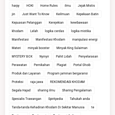
harpy
HOKI
Home Rules
ilmu
Jejak Mistis
jin
Just Want To Know
Keilmuan
Kepekaan Batin
Kepuasan Pelanggan
Kerejekian
kewibawaan
khodam
Lelah
logika cerdas
logika mistika
Manifestasi
Manifestasi Khodam
manipulasi energi
Materi
minyak booster
Minyak King Sulaiman
MYSTERY BOX
Nyinyir
Pahit Lidah
Penyelarasan
Perawatan
Pernikahan
Plagiat
Portal Ghoib
Produk dan Layanan
Program jaminan bergaransi
Proteksi
raja jawa
REKOMENDASI KHODAM
Segala Hajad
sharing ilmu
Sharing Pengalaman
Spesialis Trawangan
Spiritpedia
Tahukah anda
Tanda-tanda Kehadiran Khodam Di Sekitar Manusia
te