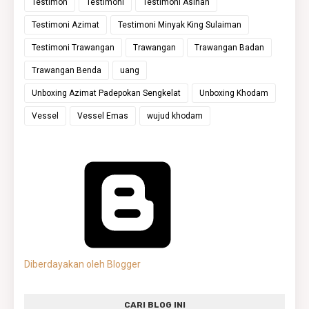
Testimon
Testimoni
Testimoni Asihan
Testimoni Azimat
Testimoni Minyak King Sulaiman
Testimoni Trawangan
Trawangan
Trawangan Badan
Trawangan Benda
uang
Unboxing Azimat Padepokan Sengkelat
Unboxing Khodam
Vessel
Vessel Emas
wujud khodam
Diberdayakan oleh Blogger
CARI BLOG INI