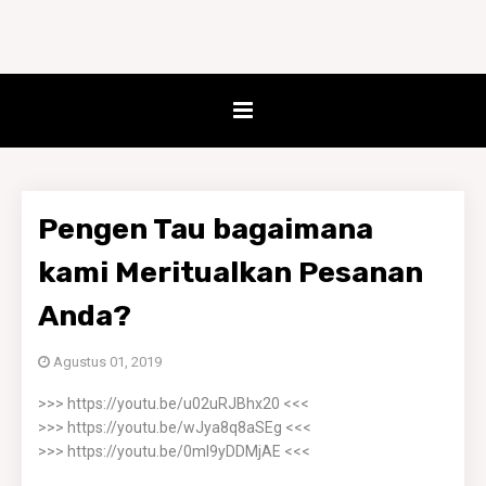
Pengen Tau bagaimana
kami Meritualkan Pesanan
Anda?
Agustus 01, 2019
>>> https://youtu.be/u02uRJBhx20 <<<
>>> https://youtu.be/wJya8q8aSEg <<<
>>> https://youtu.be/0ml9yDDMjAE <<<