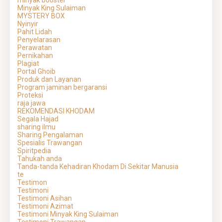
minyak booster
Minyak King Sulaiman
MYSTERY BOX
Nyinyir
Pahit Lidah
Penyelarasan
Perawatan
Pernikahan
Plagiat
Portal Ghoib
Produk dan Layanan
Program jaminan bergaransi
Proteksi
raja jawa
REKOMENDASI KHODAM
Segala Hajad
sharing ilmu
Sharing Pengalaman
Spesialis Trawangan
Spiritpedia
Tahukah anda
Tanda-tanda Kehadiran Khodam Di Sekitar Manusia
te
Testimon
Testimoni
Testimoni Asihan
Testimoni Azimat
Testimoni Minyak King Sulaiman