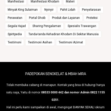
Manifestasi
Manifestasi Khodam
Materi
Minyak King Sulaiman
Nyinyir
Pahit Lidah
Penyelarasan
Perawatan
Portal Ghoib
Produk dan Layanan
Proteksi
Segala Hajad
Sharing Pengalaman
Spesialis Trawangan
Spiritpedia
Tanda-tanda Kehadiran Khodam Di Sekitar Manusia
Testimoni
Testimoni Asihan
Testimoni Azimat
PADEPOKAN SENGKELAT & MBAH WIRA
Tidak membuka cabang di manapun. Kontak yang bisa di hubungi hanya
satu saja, Yaitu di nomor
08533 0000 442 dan nomor Admin 0822 1155
0251.
Hal ini perlu kami sampaikan di awal, mengingat BANYAK SEKALI oknum