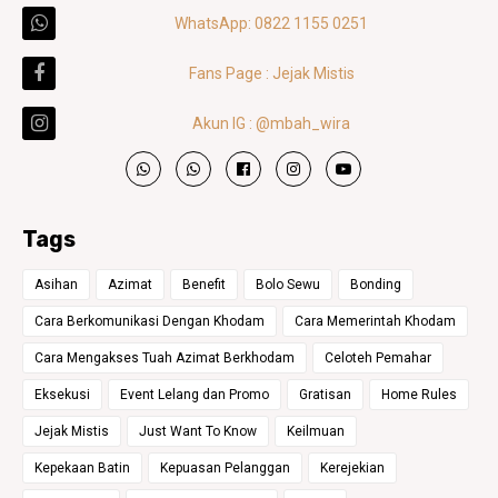
WhatsApp: 0822 1155 0251
Fans Page : Jejak Mistis
Akun IG : @mbah_wira
Tags
Asihan
Azimat
Benefit
Bolo Sewu
Bonding
Cara Berkomunikasi Dengan Khodam
Cara Memerintah Khodam
Cara Mengakses Tuah Azimat Berkhodam
Celoteh Pemahar
Eksekusi
Event Lelang dan Promo
Gratisan
Home Rules
Jejak Mistis
Just Want To Know
Keilmuan
Kepekaan Batin
Kepuasan Pelanggan
Kerejekian