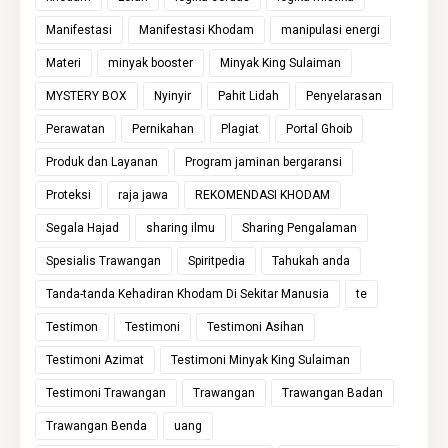
Manifestasi
Manifestasi Khodam
manipulasi energi
Materi
minyak booster
Minyak King Sulaiman
MYSTERY BOX
Nyinyir
Pahit Lidah
Penyelarasan
Perawatan
Pernikahan
Plagiat
Portal Ghoib
Produk dan Layanan
Program jaminan bergaransi
Proteksi
raja jawa
REKOMENDASI KHODAM
Segala Hajad
sharing ilmu
Sharing Pengalaman
Spesialis Trawangan
Spiritpedia
Tahukah anda
Tanda-tanda Kehadiran Khodam Di Sekitar Manusia
te
Testimon
Testimoni
Testimoni Asihan
Testimoni Azimat
Testimoni Minyak King Sulaiman
Testimoni Trawangan
Trawangan
Trawangan Badan
Trawangan Benda
uang