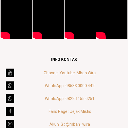
INFO KONTAK
Channel Youtube: Mbah Wira
WhatsApp: 08533 0000 442
WhatsApp: 0822 1155 0251
Fans Page : Jejak Mistis
Akun IG : @mbah_wira