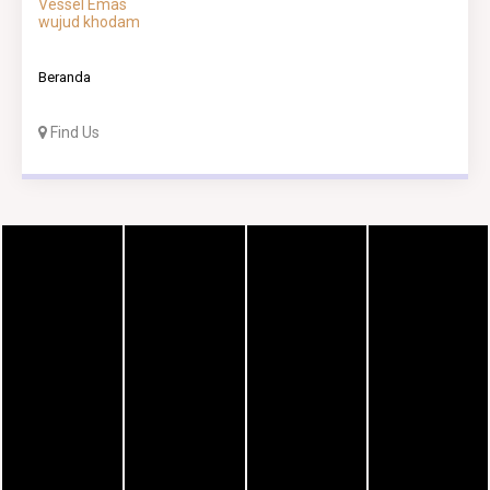
Vessel Emas
wujud khodam
Beranda
Find Us