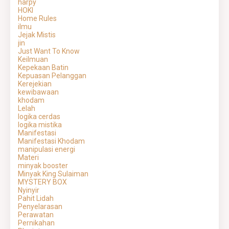
harpy
HOKI
Home Rules
ilmu
Jejak Mistis
jin
Just Want To Know
Keilmuan
Kepekaan Batin
Kepuasan Pelanggan
Kerejekian
kewibawaan
khodam
Lelah
logika cerdas
logika mistika
Manifestasi
Manifestasi Khodam
manipulasi energi
Materi
minyak booster
Minyak King Sulaiman
MYSTERY BOX
Nyinyir
Pahit Lidah
Penyelarasan
Perawatan
Pernikahan