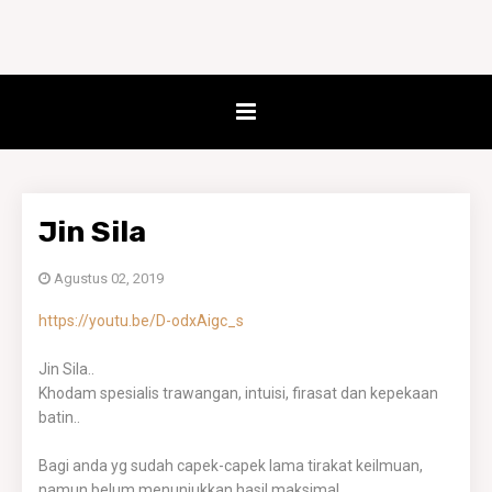
Jin Sila
Agustus 02, 2019
https://youtu.be/D-odxAigc_s
Jin Sila..
Khodam spesialis trawangan, intuisi, firasat dan kepekaan
batin..
Bagi anda yg sudah capek-capek lama tirakat keilmuan,
namun belum menunjukkan hasil maksimal..