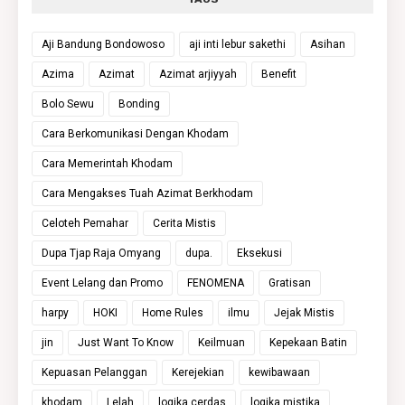
Aji Bandung Bondowoso
aji inti lebur sakethi
Asihan
Azima
Azimat
Azimat arjiyyah
Benefit
Bolo Sewu
Bonding
Cara Berkomunikasi Dengan Khodam
Cara Memerintah Khodam
Cara Mengakses Tuah Azimat Berkhodam
Celoteh Pemahar
Cerita Mistis
Dupa Tjap Raja Omyang
dupa.
Eksekusi
Event Lelang dan Promo
FENOMENA
Gratisan
harpy
HOKI
Home Rules
ilmu
Jejak Mistis
jin
Just Want To Know
Keilmuan
Kepekaan Batin
Kepuasan Pelanggan
Kerejekian
kewibawaan
khodam
Lelah
logika cerdas
logika mistika