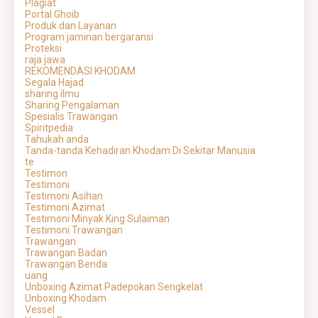
Plagiat
Portal Ghoib
Produk dan Layanan
Program jaminan bergaransi
Proteksi
raja jawa
REKOMENDASI KHODAM
Segala Hajad
sharing ilmu
Sharing Pengalaman
Spesialis Trawangan
Spiritpedia
Tahukah anda
Tanda-tanda Kehadiran Khodam Di Sekitar Manusia
te
Testimon
Testimoni
Testimoni Asihan
Testimoni Azimat
Testimoni Minyak King Sulaiman
Testimoni Trawangan
Trawangan
Trawangan Badan
Trawangan Benda
uang
Unboxing Azimat Padepokan Sengkelat
Unboxing Khodam
Vessel