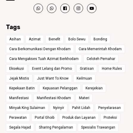
Tags
Asihan
Azimat
Benefit
Bolo Sewu
Bonding
Cara Berkomunikasi Dengan Khodam
Cara Memerintah Khodam
Cara Mengakses Tuah Azimat Berkhodam
Celoteh Pemahar
Eksekusi
Event Lelang dan Promo
Gratisan
Home Rules
Jejak Mistis
Just Want To Know
Keilmuan
Kepekaan Batin
Kepuasan Pelanggan
Kerejekian
Manifestasi
Manifestasi Khodam
Materi
Minyak King Sulaiman
Nyinyir
Pahit Lidah
Penyelarasan
Perawatan
Portal Ghoib
Produk dan Layanan
Proteksi
Segala Hajad
Sharing Pengalaman
Spesialis Trawangan