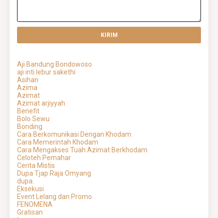
Aji Bandung Bondowoso
aji inti lebur sakethi
Asihan
Azima
Azimat
Azimat arjiyyah
Benefit
Bolo Sewu
Bonding
Cara Berkomunikasi Dengan Khodam
Cara Memerintah Khodam
Cara Mengakses Tuah Azimat Berkhodam
Celoteh Pemahar
Cerita Mistis
Dupa Tjap Raja Omyang
dupa.
Eksekusi
Event Lelang dan Promo
FENOMENA
Gratisan