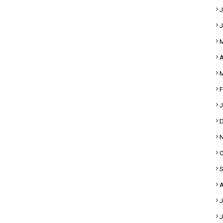
J
J
M
A
M
F
J
D
N
O
S
A
J
J