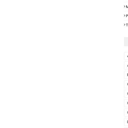
M
P
T