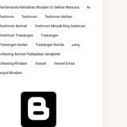
Tanda-tanda Kehadiran Khodam Di Sekitar Manusia
te
Testimon
Testimoni
Testimoni Asihan
Testimoni Azimat
Testimoni Minyak King Sulaiman
Testimoni Trawangan
Trawangan
Trawangan Badan
Trawangan Benda
uang
Unboxing Azimat Padepokan Sengkelat
Unboxing Khodam
Vessel
Vessel Emas
wujud khodam