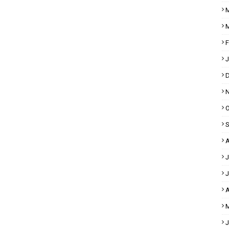
M
M
F
J
D
N
O
S
A
J
J
A
M
J