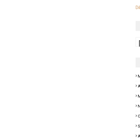
Di
M
A
M
N
O
S
A