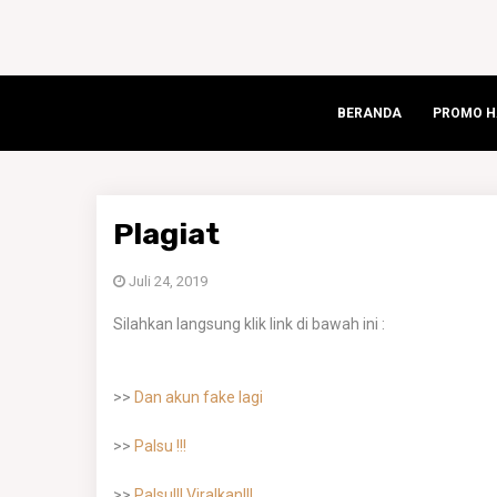
BERANDA
PROMO HA
Plagiat
Juli 24, 2019
Silahkan langsung klik link di bawah ini :
>>
Dan akun fake lagi
>>
Palsu !!!
>>
Palsu!!! Viralkan!!!