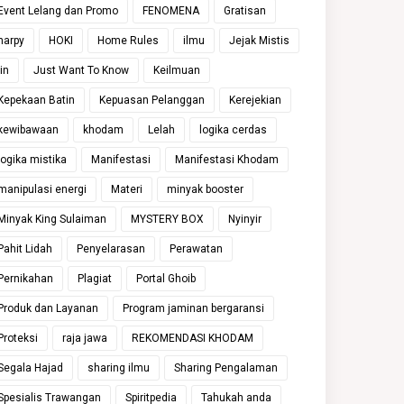
Event Lelang dan Promo
FENOMENA
Gratisan
harpy
HOKI
Home Rules
ilmu
Jejak Mistis
jin
Just Want To Know
Keilmuan
Kepekaan Batin
Kepuasan Pelanggan
Kerejekian
kewibawaan
khodam
Lelah
logika cerdas
logika mistika
Manifestasi
Manifestasi Khodam
manipulasi energi
Materi
minyak booster
Minyak King Sulaiman
MYSTERY BOX
Nyinyir
Pahit Lidah
Penyelarasan
Perawatan
Pernikahan
Plagiat
Portal Ghoib
Produk dan Layanan
Program jaminan bergaransi
Proteksi
raja jawa
REKOMENDASI KHODAM
Segala Hajad
sharing ilmu
Sharing Pengalaman
Spesialis Trawangan
Spiritpedia
Tahukah anda