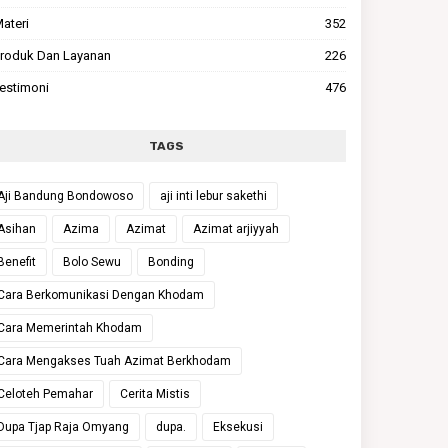
ateri
352
roduk Dan Layanan
226
estimoni
476
TAGS
Aji Bandung Bondowoso
aji inti lebur sakethi
Asihan
Azima
Azimat
Azimat arjiyyah
Benefit
Bolo Sewu
Bonding
Cara Berkomunikasi Dengan Khodam
Cara Memerintah Khodam
Cara Mengakses Tuah Azimat Berkhodam
Celoteh Pemahar
Cerita Mistis
Dupa Tjap Raja Omyang
dupa.
Eksekusi