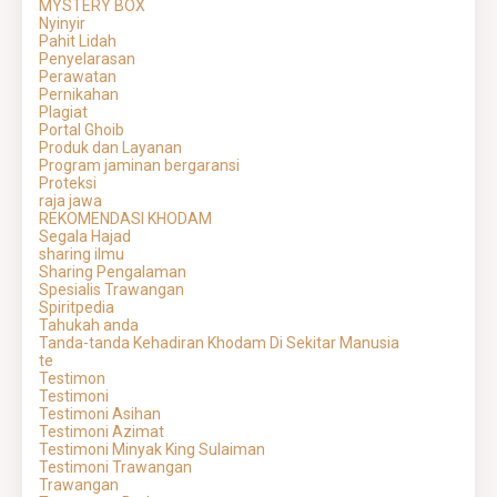
MYSTERY BOX
Nyinyir
Pahit Lidah
Penyelarasan
Perawatan
Pernikahan
Plagiat
Portal Ghoib
Produk dan Layanan
Program jaminan bergaransi
Proteksi
raja jawa
REKOMENDASI KHODAM
Segala Hajad
sharing ilmu
Sharing Pengalaman
Spesialis Trawangan
Spiritpedia
Tahukah anda
Tanda-tanda Kehadiran Khodam Di Sekitar Manusia
te
Testimon
Testimoni
Testimoni Asihan
Testimoni Azimat
Testimoni Minyak King Sulaiman
Testimoni Trawangan
Trawangan