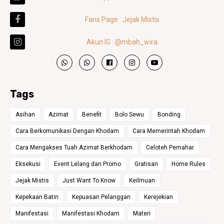
Fans Page : Jejak Mistis
Akun IG : @mbah_wira
Tags
Asihan
Azimat
Benefit
Bolo Sewu
Bonding
Cara Berkomunikasi Dengan Khodam
Cara Memerintah Khodam
Cara Mengakses Tuah Azimat Berkhodam
Celoteh Pemahar
Eksekusi
Event Lelang dan Promo
Gratisan
Home Rules
Jejak Mistis
Just Want To Know
Keilmuan
Kepekaan Batin
Kepuasan Pelanggan
Kerejekian
Manifestasi
Manifestasi Khodam
Materi