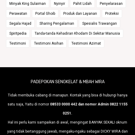
Minyak King Sulaiman
Nyinyir
Pahit Lidah
Penyelarasan
Perawatan
Portal Ghoib
Produk dan Layanan
Proteksi
Segala Hajad
Sharing Pengalaman
Spesialis Trawangan
Spiritpedia
Tanda-tanda Kehadiran Khodam Di Sekitar Manusia
Testimoni
Testimoni Asihan
Testimoni Azimat
PADEPOKAN SENGKELAT & MBAH WIRA
Tidak membuka cabang di manapun. Kontak yang bisa di hubungi hanya
satu saja, Yaitu di nomor
08533 0000 442 dan nomor Admin 0822 1155
0251.
Hal ini perlu kami sampaikan di awal, mengingat BANYAK SEKALI oknum
yang tidak bertanggung jawab, mengaku-ngaku sebagai DICKY WIRA dan