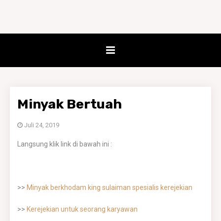
Minyak Bertuah
Juli 24, 2019
Langsung klik link di bawah ini :
>>
Minyak berkhodam king sulaiman spesialis kerejekian
>>
Kerejekian untuk seorang karyawan