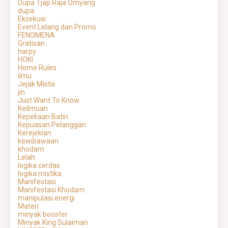
Dupa Tjap Raja Omyang
dupa.
Eksekusi
Event Lelang dan Promo
FENOMENA
Gratisan
harpy
HOKI
Home Rules
ilmu
Jejak Mistis
jin
Just Want To Know
Keilmuan
Kepekaan Batin
Kepuasan Pelanggan
Kerejekian
kewibawaan
khodam
Lelah
logika cerdas
logika mistika
Manifestasi
Manifestasi Khodam
manipulasi energi
Materi
minyak booster
Minyak King Sulaiman