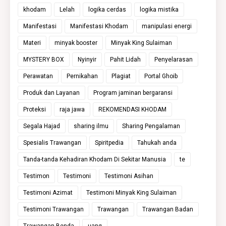
khodam
Lelah
logika cerdas
logika mistika
Manifestasi
Manifestasi Khodam
manipulasi energi
Materi
minyak booster
Minyak King Sulaiman
MYSTERY BOX
Nyinyir
Pahit Lidah
Penyelarasan
Perawatan
Pernikahan
Plagiat
Portal Ghoib
Produk dan Layanan
Program jaminan bergaransi
Proteksi
raja jawa
REKOMENDASI KHODAM
Segala Hajad
sharing ilmu
Sharing Pengalaman
Spesialis Trawangan
Spiritpedia
Tahukah anda
Tanda-tanda Kehadiran Khodam Di Sekitar Manusia
te
Testimon
Testimoni
Testimoni Asihan
Testimoni Azimat
Testimoni Minyak King Sulaiman
Testimoni Trawangan
Trawangan
Trawangan Badan
Trawangan Benda
uang