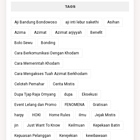
TAGS
Aji Bandung Bondowoso
aji inti lebur sakethi
Asihan
Azima
Azimat
Azimat arjiyyah
Benefit
Bolo Sewu
Bonding
Cara Berkomunikasi Dengan Khodam
Cara Memerintah Khodam
Cara Mengakses Tuah Azimat Berkhodam
Celoteh Pemahar
Cerita Mistis
Dupa Tjap Raja Omyang
dupa.
Eksekusi
Event Lelang dan Promo
FENOMENA
Gratisan
harpy
HOKI
Home Rules
ilmu
Jejak Mistis
jin
Just Want To Know
Keilmuan
Kepekaan Batin
Kepuasan Pelanggan
Kerejekian
kewibawaan