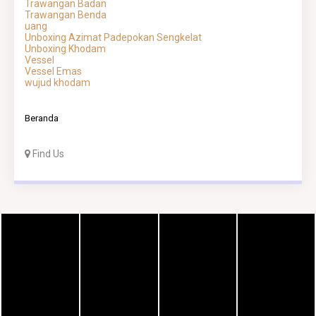
Trawangan Badan
Trawangan Benda
uang
Unboxing Azimat Padepokan Sengkelat
Unboxing Khodam
Vessel
Vessel Emas
wujud khodam
Beranda
Find Us