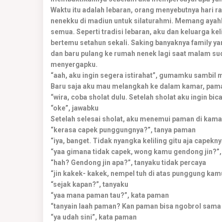
Waktu itu adalah lebaran, orang menyebutnya hari raya
nenekku di madiun untuk silaturahmi. Memang ayahk
semua. Seperti tradisi lebaran, aku dan keluarga k
bertemu setahun sekali. Saking banyaknya family yan
dan baru pulang ke rumah nenek lagi saat malam suda
menyergapku.
“aah, aku ingin segera istirahat”, gumamku sambil
Baru saja aku mau melangkah ke dalam kamar, pa
“wira, coba sholat dulu. Setelah sholat aku ingin bi
“oke”, jawabku
Setelah selesai sholat, aku menemui paman di kama
“kerasa capek punggungnya?”, tanya paman
“iya, banget. Tidak nyangka keliling gitu aja capekn
“yaa gimana tidak capek, wong kamu gendong jin?”
“hah? Gendong jin apa?”, tanyaku tidak percaya
“jin kakek- kakek, nempel tuh di atas punggung kam
“sejak kapan?”, tanyaku
“yaa mana paman tau?”, kata paman
“tanyain laah paman? Kan paman bisa ngobrol sama
“ya udah sini”, kata paman