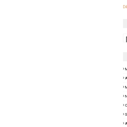
Di
M
A
M
N
O
S
A