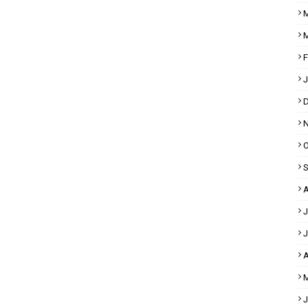
M
M
F
J
D
N
O
S
A
J
J
A
M
J