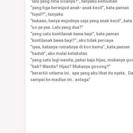
“lalu yang lima sisanya?”, tanyaku kemudian
“yang tiga berwujud anak- anak kecil”, kata paman
“tuyul?”, tanyaku
“bukaan, hanya wujudnya saja yang anak kecil”, kat
“oo ya yaa. Lalu yang dua?”
“yang satu kuntilanak bawa bayi”, kata paman
“kuntilanak bawa bayi?”, aku tidak percaya
“iyaa, katanya rumahnya di kos kamu”, kata paman
“haduh”, aku mulai ketakutan
“yang satu lagi wanita, pakai baju hijau, mukanya g
“hah? Wanita? Hijau? Mukanya gosong?”
“berartiii selama ini.. apa yang aku lihat itu nyata
sampai ke madiun ini.. astaga”