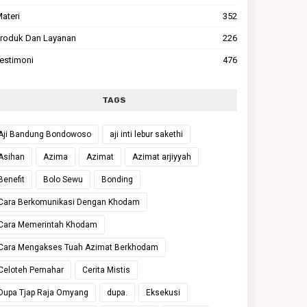
ateri
352
roduk Dan Layanan
226
estimoni
476
TAGS
Aji Bandung Bondowoso
aji inti lebur sakethi
Asihan
Azima
Azimat
Azimat arjiyyah
Benefit
Bolo Sewu
Bonding
Cara Berkomunikasi Dengan Khodam
Cara Memerintah Khodam
Cara Mengakses Tuah Azimat Berkhodam
Celoteh Pemahar
Cerita Mistis
Dupa Tjap Raja Omyang
dupa.
Eksekusi