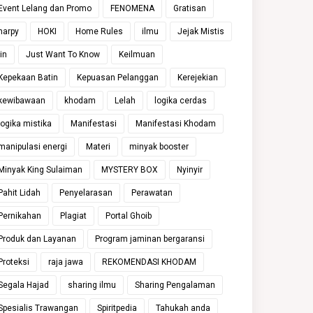
Event Lelang dan Promo
FENOMENA
Gratisan
harpy
HOKI
Home Rules
ilmu
Jejak Mistis
jin
Just Want To Know
Keilmuan
Kepekaan Batin
Kepuasan Pelanggan
Kerejekian
kewibawaan
khodam
Lelah
logika cerdas
logika mistika
Manifestasi
Manifestasi Khodam
manipulasi energi
Materi
minyak booster
Minyak King Sulaiman
MYSTERY BOX
Nyinyir
Pahit Lidah
Penyelarasan
Perawatan
Pernikahan
Plagiat
Portal Ghoib
Produk dan Layanan
Program jaminan bergaransi
Proteksi
raja jawa
REKOMENDASI KHODAM
Segala Hajad
sharing ilmu
Sharing Pengalaman
Spesialis Trawangan
Spiritpedia
Tahukah anda