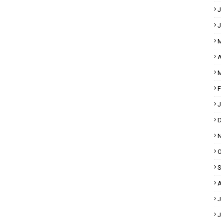
J
J
M
A
M
F
J
D
N
O
S
A
J
J