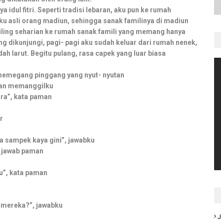
 idul fitri. Seperti tradisi lebaran, aku pun ke rumah
u asli orang madiun, sehingga sanak familinya di madiun
eliling seharian ke rumah sanak famili yang memang hanya
g dikunjungi, pagi- pagi aku sudah keluar dari rumah nenek,
h larut. Begitu pulang, rasa capek yang luar biasa
 memegang pinggang yang nyut- nyutan
man memanggilku
cara”, kata paman
r
ya sampek kaya gini”, jawabku
, jawab paman
u”, kata paman
 mereka?”, jawabku
J