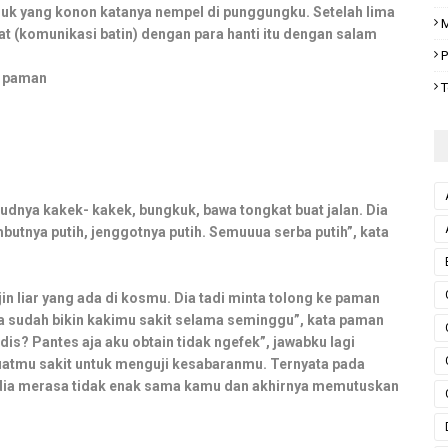
luk yang konon katanya nempel di punggungku. Setelah lima
M
t (komunikasi batin) dengan para hanti itu dengan salam
P
a paman
T
udnya kakek- kakek, bungkuk, bawa tongkat buat jalan. Dia
ambutnya putih, jenggotnya putih. Semuuua serba putih”, kata
 jin liar yang ada di kosmu. Dia tadi minta tolong ke paman
 sudah bikin kakimu sakit selama seminggu”, kata paman
dis? Pantes aja aku obtain tidak ngefek”, jawabku lagi
buatmu sakit untuk menguji kesabaranmu. Ternyata pada
n dia merasa tidak enak sama kamu dan akhirnya memutuskan