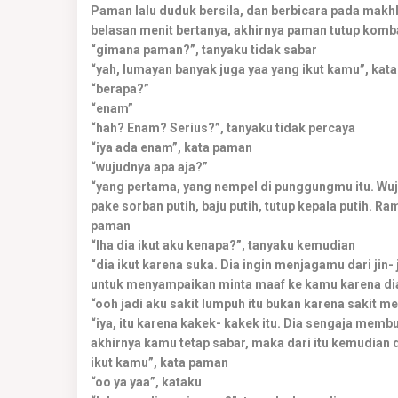
Paman lalu duduk bersila, dan berbicara pada makh
belasan menit bertanya, akhirnya paman tutup komba
“gimana paman?”, tanyaku tidak sabar
“yah, lumayan banyak juga yaa yang ikut kamu”, kat
“berapa?”
“enam”
“hah? Enam? Serius?”, tanyaku tidak percaya
“iya ada enam”, kata paman
“wujudnya apa aja?”
“yang pertama, yang nempel di punggungmu itu. Wuj
pake sorban putih, baju putih, tutup kepala putih. R
paman
“lha dia ikut aku kenapa?”, tanyaku kemudian
“dia ikut karena suka. Dia ingin menjagamu dari jin-
untuk menyampaikan minta maaf ke kamu karena dia
“ooh jadi aku sakit lumpuh itu bukan karena sakit me
“iya, itu karena kakek- kakek itu. Dia sengaja mem
akhirnya kamu tetap sabar, maka dari itu kemudia
ikut kamu”, kata paman
“oo ya yaa”, kataku