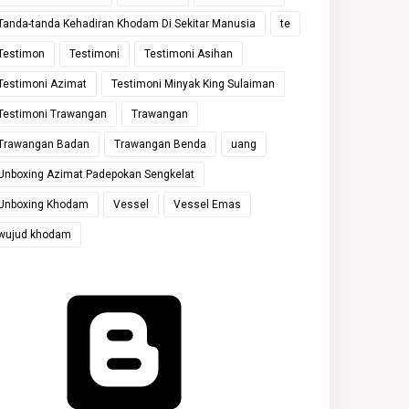
Tanda-tanda Kehadiran Khodam Di Sekitar Manusia
te
Testimon
Testimoni
Testimoni Asihan
Testimoni Azimat
Testimoni Minyak King Sulaiman
Testimoni Trawangan
Trawangan
Trawangan Badan
Trawangan Benda
uang
Unboxing Azimat Padepokan Sengkelat
Unboxing Khodam
Vessel
Vessel Emas
wujud khodam