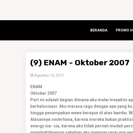
BERANDA
PROMO HA
(9) ENAM - Oktober 2007
Agustus 15, 2017
ENAM
Oktober 2007
Part ini adalah bagian dimana aku mulai meyakini apa
berhalusinasi. Aku merasa ragu dengan apa yang ku 
hingga penampakan wewe berayun di atas bambu. Wal
Alasannya sederhana, karena mereka bukan prakti
energy sia- sia, karena aku tidak pernah mudah perc
membuktikannya sebelum aku mempercayai apa yang 