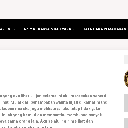
RI INI
AZIMAT KARYA MBAH WIRA
TATA CARA PEMAHARAN
 yang aku lihat. Jujur, selama ini aku merasakan seperti
lihat. Mulai dari penampakan wanita hijau di kamar mandi,
aupun mereka juga melihatnya, aku tetap tidak yakin.
si. Inilah yang kemudian membuatku membuang banyak
aya sama orang lain. Aku selalu ingin melihat dan
dikatakan oleh orang lain.