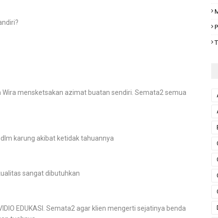
M
ndiri?
P
T
ah Wira mensketsakan azimat buatan sendiri. Semata2 semua
 dlm karung akibat ketidak tahuannya
kualitas sangat dibutuhkan
DIO EDUKASI. Semata2 agar klien mengerti sejatinya benda