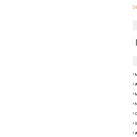
Di
M
A
M
N
O
S
A