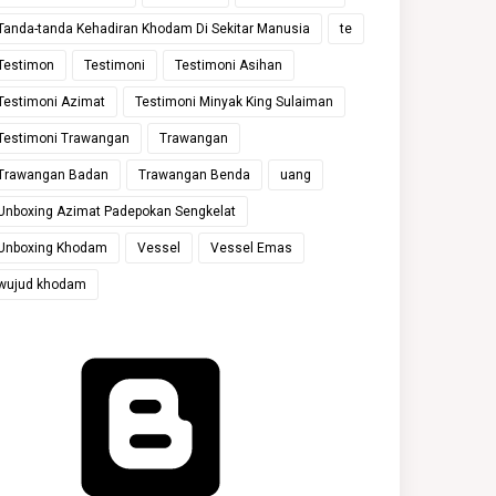
Tanda-tanda Kehadiran Khodam Di Sekitar Manusia
te
Testimon
Testimoni
Testimoni Asihan
Testimoni Azimat
Testimoni Minyak King Sulaiman
Testimoni Trawangan
Trawangan
Trawangan Badan
Trawangan Benda
uang
Unboxing Azimat Padepokan Sengkelat
Unboxing Khodam
Vessel
Vessel Emas
wujud khodam