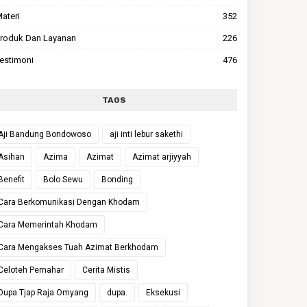
ateri
352
roduk Dan Layanan
226
estimoni
476
TAGS
Aji Bandung Bondowoso
aji inti lebur sakethi
Asihan
Azima
Azimat
Azimat arjiyyah
Benefit
Bolo Sewu
Bonding
Cara Berkomunikasi Dengan Khodam
Cara Memerintah Khodam
Cara Mengakses Tuah Azimat Berkhodam
Celoteh Pemahar
Cerita Mistis
Dupa Tjap Raja Omyang
dupa.
Eksekusi