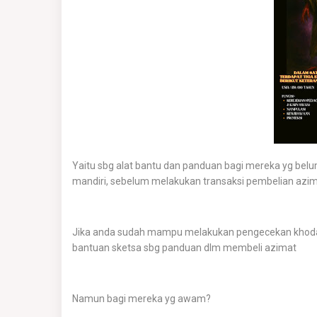
Yaitu sbg alat bantu dan panduan bagi mereka yg be
mandiri, sebelum melakukan transaksi pembelian azi
Jika anda sudah mampu melakukan pengecekan khodam
bantuan sketsa sbg panduan dlm membeli azimat
Namun bagi mereka yg awam?