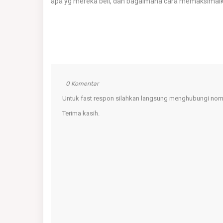
apa yg mereka beli, dan bagaimana cara memaksimal
0 Komentar
Untuk fast respon silahkan langsung menghubungi nomo
Terima kasih.