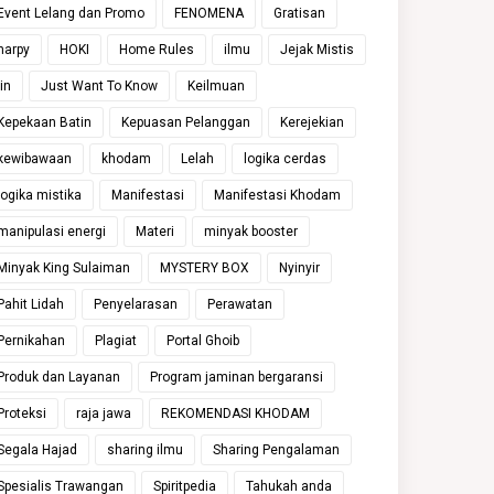
Event Lelang dan Promo
FENOMENA
Gratisan
harpy
HOKI
Home Rules
ilmu
Jejak Mistis
jin
Just Want To Know
Keilmuan
Kepekaan Batin
Kepuasan Pelanggan
Kerejekian
kewibawaan
khodam
Lelah
logika cerdas
logika mistika
Manifestasi
Manifestasi Khodam
manipulasi energi
Materi
minyak booster
Minyak King Sulaiman
MYSTERY BOX
Nyinyir
Pahit Lidah
Penyelarasan
Perawatan
Pernikahan
Plagiat
Portal Ghoib
Produk dan Layanan
Program jaminan bergaransi
Proteksi
raja jawa
REKOMENDASI KHODAM
Segala Hajad
sharing ilmu
Sharing Pengalaman
Spesialis Trawangan
Spiritpedia
Tahukah anda