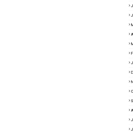
J
J
M
A
M
F
J
D
N
O
S
A
J
J