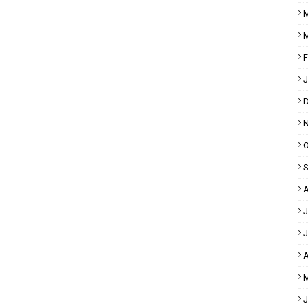
M
M
F
J
D
N
O
S
A
J
J
A
M
J