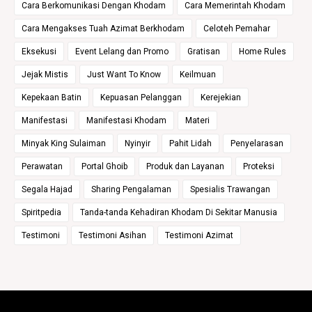
Cara Berkomunikasi Dengan Khodam
Cara Memerintah Khodam
Cara Mengakses Tuah Azimat Berkhodam
Celoteh Pemahar
Eksekusi
Event Lelang dan Promo
Gratisan
Home Rules
Jejak Mistis
Just Want To Know
Keilmuan
Kepekaan Batin
Kepuasan Pelanggan
Kerejekian
Manifestasi
Manifestasi Khodam
Materi
Minyak King Sulaiman
Nyinyir
Pahit Lidah
Penyelarasan
Perawatan
Portal Ghoib
Produk dan Layanan
Proteksi
Segala Hajad
Sharing Pengalaman
Spesialis Trawangan
Spiritpedia
Tanda-tanda Kehadiran Khodam Di Sekitar Manusia
Testimoni
Testimoni Asihan
Testimoni Azimat