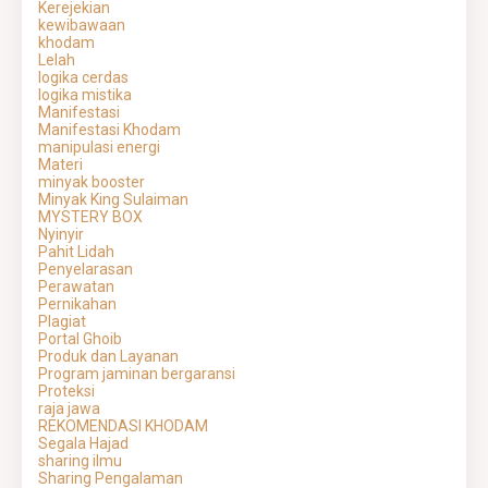
Kerejekian
kewibawaan
khodam
Lelah
logika cerdas
logika mistika
Manifestasi
Manifestasi Khodam
manipulasi energi
Materi
minyak booster
Minyak King Sulaiman
MYSTERY BOX
Nyinyir
Pahit Lidah
Penyelarasan
Perawatan
Pernikahan
Plagiat
Portal Ghoib
Produk dan Layanan
Program jaminan bergaransi
Proteksi
raja jawa
REKOMENDASI KHODAM
Segala Hajad
sharing ilmu
Sharing Pengalaman