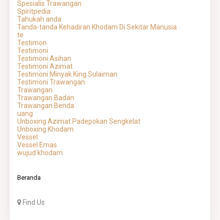
Spesialis Trawangan
Spiritpedia
Tahukah anda
Tanda-tanda Kehadiran Khodam Di Sekitar Manusia
te
Testimon
Testimoni
Testimoni Asihan
Testimoni Azimat
Testimoni Minyak King Sulaiman
Testimoni Trawangan
Trawangan
Trawangan Badan
Trawangan Benda
uang
Unboxing Azimat Padepokan Sengkelat
Unboxing Khodam
Vessel
Vessel Emas
wujud khodam
Beranda
Find Us