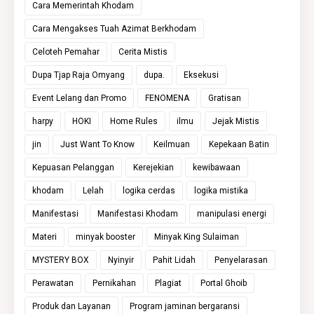
Cara Memerintah Khodam
Cara Mengakses Tuah Azimat Berkhodam
Celoteh Pemahar
Cerita Mistis
Dupa Tjap Raja Omyang
dupa.
Eksekusi
Event Lelang dan Promo
FENOMENA
Gratisan
harpy
HOKI
Home Rules
ilmu
Jejak Mistis
jin
Just Want To Know
Keilmuan
Kepekaan Batin
Kepuasan Pelanggan
Kerejekian
kewibawaan
khodam
Lelah
logika cerdas
logika mistika
Manifestasi
Manifestasi Khodam
manipulasi energi
Materi
minyak booster
Minyak King Sulaiman
MYSTERY BOX
Nyinyir
Pahit Lidah
Penyelarasan
Perawatan
Pernikahan
Plagiat
Portal Ghoib
Produk dan Layanan
Program jaminan bergaransi