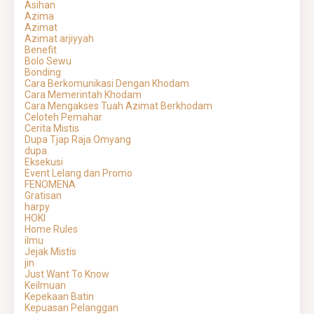
Asihan
Azima
Azimat
Azimat arjiyyah
Benefit
Bolo Sewu
Bonding
Cara Berkomunikasi Dengan Khodam
Cara Memerintah Khodam
Cara Mengakses Tuah Azimat Berkhodam
Celoteh Pemahar
Cerita Mistis
Dupa Tjap Raja Omyang
dupa.
Eksekusi
Event Lelang dan Promo
FENOMENA
Gratisan
harpy
HOKI
Home Rules
ilmu
Jejak Mistis
jin
Just Want To Know
Keilmuan
Kepekaan Batin
Kepuasan Pelanggan