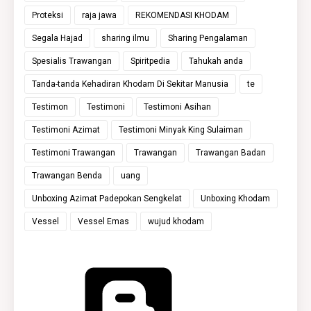
Proteksi
raja jawa
REKOMENDASI KHODAM
Segala Hajad
sharing ilmu
Sharing Pengalaman
Spesialis Trawangan
Spiritpedia
Tahukah anda
Tanda-tanda Kehadiran Khodam Di Sekitar Manusia
te
Testimon
Testimoni
Testimoni Asihan
Testimoni Azimat
Testimoni Minyak King Sulaiman
Testimoni Trawangan
Trawangan
Trawangan Badan
Trawangan Benda
uang
Unboxing Azimat Padepokan Sengkelat
Unboxing Khodam
Vessel
Vessel Emas
wujud khodam