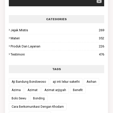
CATEGORIES
Jejak Mistis
269
Materi
352
Produk Dan Layanan
226
Testimoni
476
TAGS
Aji Bandung Bondowoso
aji inti lebur sakethi
Asihan
Azima
Azimat
Azimat arjiyyah
Benefit
Bolo Sewu
Bonding
Cara Berkomunikasi Dengan Khodam