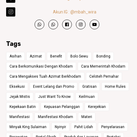
Akun IG : @mbah_wira
Tags
Asihan
Azimat
Benefit
Bolo Sewu
Bonding
Cara Berkomunikasi Dengan Khodam
Cara Memerintah Khodam
Cara Mengakses Tuah Azimat Berkhodam
Celoteh Pemahar
Eksekusi
Event Lelang dan Promo
Gratisan
Home Rules
Jejak Mistis
Just Want To Know
Keilmuan
Kepekaan Batin
Kepuasan Pelanggan
Kerejekian
Manifestasi
Manifestasi Khodam
Materi
Minyak King Sulaiman
Nyinyir
Pahit Lidah
Penyelarasan