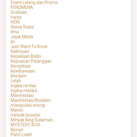
Event Lelang dan Promo
FENOMENA
Gratisan
harpy
HOKI
Home Rules
ilmu
Jejak Mistis
jin
Just Want To Know
Keilmuan
Kepekaan Batin
Kepuasan Pelanggan
Kerejekian
kewibawaan
khodam
Lelah
logika cerdas
logika mistika
Manifestasi
Manifestasi Khodam
manipulasi energi
Materi
minyak booster
Minyak King Sulaiman
MYSTERY BOX
Nyinyir
Pahit Lidah