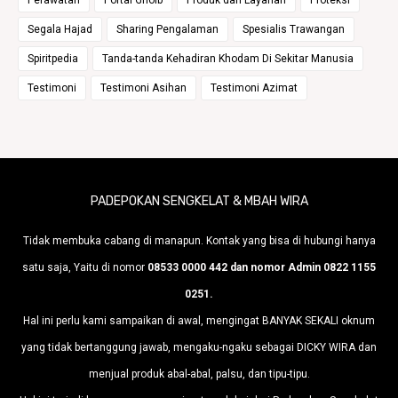
Perawatan
Portal Ghoib
Produk dan Layanan
Proteksi
Segala Hajad
Sharing Pengalaman
Spesialis Trawangan
Spiritpedia
Tanda-tanda Kehadiran Khodam Di Sekitar Manusia
Testimoni
Testimoni Asihan
Testimoni Azimat
PADEPOKAN SENGKELAT & MBAH WIRA
Tidak membuka cabang di manapun. Kontak yang bisa di hubungi hanya
satu saja, Yaitu di nomor
08533 0000 442 dan nomor Admin 0822 1155
0251.
Hal ini perlu kami sampaikan di awal, mengingat BANYAK SEKALI oknum
yang tidak bertanggung jawab, mengaku-ngaku sebagai DICKY WIRA dan
menjual produk abal-abal, palsu, dan tipu-tipu.