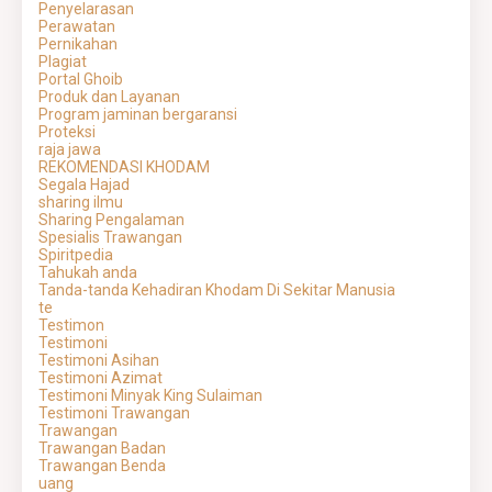
Penyelarasan
Perawatan
Pernikahan
Plagiat
Portal Ghoib
Produk dan Layanan
Program jaminan bergaransi
Proteksi
raja jawa
REKOMENDASI KHODAM
Segala Hajad
sharing ilmu
Sharing Pengalaman
Spesialis Trawangan
Spiritpedia
Tahukah anda
Tanda-tanda Kehadiran Khodam Di Sekitar Manusia
te
Testimon
Testimoni
Testimoni Asihan
Testimoni Azimat
Testimoni Minyak King Sulaiman
Testimoni Trawangan
Trawangan
Trawangan Badan
Trawangan Benda
uang