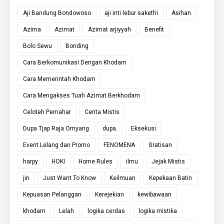
Aji Bandung Bondowoso
aji inti lebur sakethi
Asihan
Azima
Azimat
Azimat arjiyyah
Benefit
Bolo Sewu
Bonding
Cara Berkomunikasi Dengan Khodam
Cara Memerintah Khodam
Cara Mengakses Tuah Azimat Berkhodam
Celoteh Pemahar
Cerita Mistis
Dupa Tjap Raja Omyang
dupa.
Eksekusi
Event Lelang dan Promo
FENOMENA
Gratisan
harpy
HOKI
Home Rules
ilmu
Jejak Mistis
jin
Just Want To Know
Keilmuan
Kepekaan Batin
Kepuasan Pelanggan
Kerejekian
kewibawaan
khodam
Lelah
logika cerdas
logika mistika