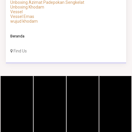
Unboxing Azimat Padepokan Sengkelat
Unboxing Khodam
Vessel
Vessel Emas
wujud khodam
Beranda
Find Us