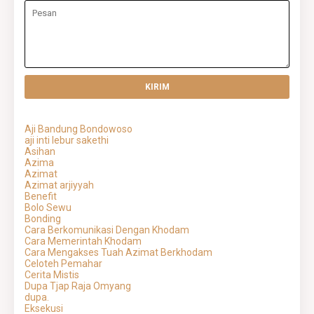
Aji Bandung Bondowoso
aji inti lebur sakethi
Asihan
Azima
Azimat
Azimat arjiyyah
Benefit
Bolo Sewu
Bonding
Cara Berkomunikasi Dengan Khodam
Cara Memerintah Khodam
Cara Mengakses Tuah Azimat Berkhodam
Celoteh Pemahar
Cerita Mistis
Dupa Tjap Raja Omyang
dupa.
Eksekusi