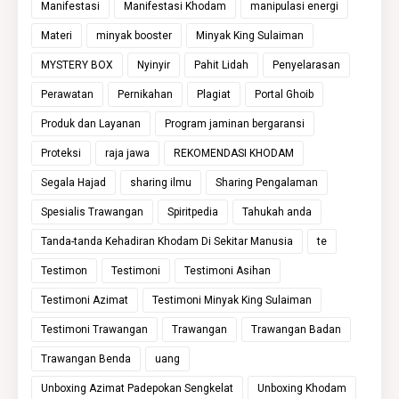
Manifestasi
Manifestasi Khodam
manipulasi energi
Materi
minyak booster
Minyak King Sulaiman
MYSTERY BOX
Nyinyir
Pahit Lidah
Penyelarasan
Perawatan
Pernikahan
Plagiat
Portal Ghoib
Produk dan Layanan
Program jaminan bergaransi
Proteksi
raja jawa
REKOMENDASI KHODAM
Segala Hajad
sharing ilmu
Sharing Pengalaman
Spesialis Trawangan
Spiritpedia
Tahukah anda
Tanda-tanda Kehadiran Khodam Di Sekitar Manusia
te
Testimon
Testimoni
Testimoni Asihan
Testimoni Azimat
Testimoni Minyak King Sulaiman
Testimoni Trawangan
Trawangan
Trawangan Badan
Trawangan Benda
uang
Unboxing Azimat Padepokan Sengkelat
Unboxing Khodam