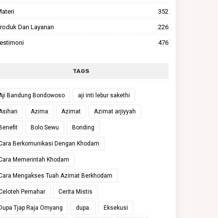
ateri
352
roduk Dan Layanan
226
estimoni
476
TAGS
Aji Bandung Bondowoso
aji inti lebur sakethi
Asihan
Azima
Azimat
Azimat arjiyyah
Benefit
Bolo Sewu
Bonding
Cara Berkomunikasi Dengan Khodam
Cara Memerintah Khodam
Cara Mengakses Tuah Azimat Berkhodam
Celoteh Pemahar
Cerita Mistis
Dupa Tjap Raja Omyang
dupa.
Eksekusi