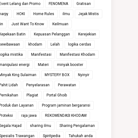
Event Lelang dan Promo
FENOMENA
Gratisan
harpy
HOKI
Home Rules
ilmu
Jejak Mistis
jin
Just Want To Know
Keilmuan
Kepekaan Batin
Kepuasan Pelanggan
Kerejekian
kewibawaan
khodam
Lelah
logika cerdas
logika mistika
Manifestasi
Manifestasi Khodam
manipulasi energi
Materi
minyak booster
Minyak King Sulaiman
MYSTERY BOX
Nyinyir
Pahit Lidah
Penyelarasan
Perawatan
Pernikahan
Plagiat
Portal Ghoib
Produk dan Layanan
Program jaminan bergaransi
Proteksi
raja jawa
REKOMENDASI KHODAM
Segala Hajad
sharing ilmu
Sharing Pengalaman
Spesialis Trawangan
Spiritpedia
Tahukah anda