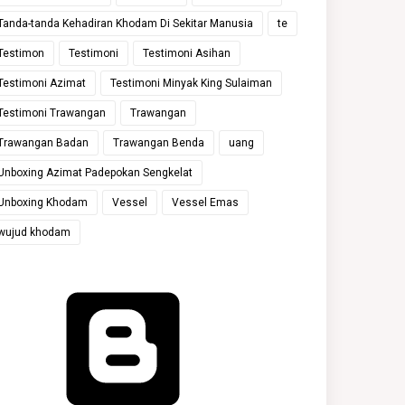
Tanda-tanda Kehadiran Khodam Di Sekitar Manusia
te
Testimon
Testimoni
Testimoni Asihan
Testimoni Azimat
Testimoni Minyak King Sulaiman
Testimoni Trawangan
Trawangan
Trawangan Badan
Trawangan Benda
uang
Unboxing Azimat Padepokan Sengkelat
Unboxing Khodam
Vessel
Vessel Emas
wujud khodam