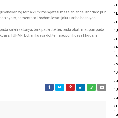
M
gusahakan yg terbaik utk mengatasi masalah anda. Khodam pun
M
usaha nyata, sementara khodam lewat jalur usaha batiniyah
F
pada salah satunya, baik pada dokter, pada obat, maupun pada
J
k kuasa TUHAN, bukan kuasa dokter maupun kuasa khodam
D
N
O
S
A
J
J
A
M
J