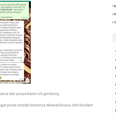
M
P
T
eelance dan punya bisnis roti gembong
angat pesat setelah bisnisnya dikawal khusus oleh khodam