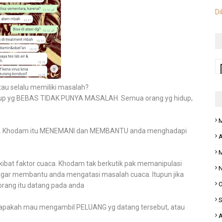
Di
tau selalu memiliki masalah?
idup yg BEBAS TIDAK PUNYA MASALAH. Semua orang yg hidup,
M
lah. Khodam itu MENEMANI dan MEMBANTU anda menghadapi
A
M
kibat faktor cuaca. Khodam tak berkutik pak memanipulasi
N
r membantu anda mengatasi masalah cuaca. Itupun jika
O
 orang itu datang pada anda
S
apakah mau mengambil PELUANG yg datang tersebut, atau
A