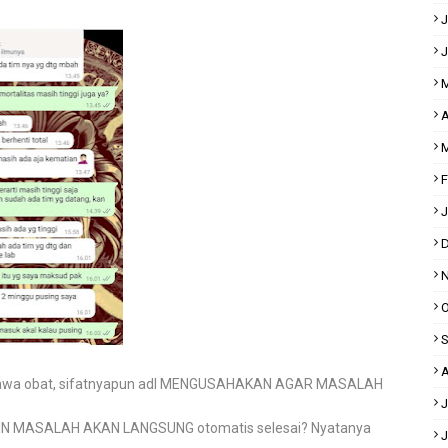
J
J
M
A
M
F
J
D
N
O
S
A
mbawa obat, sifatnyapun adl MENGUSAHAKAN AGAR MASALAH
J
AMIN MASALAH AKAN LANGSUNG otomatis selesai? Nyatanya
J