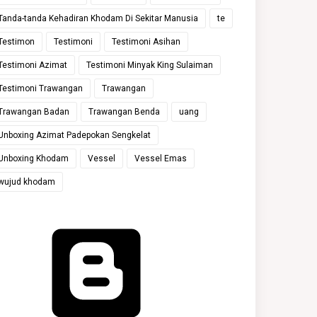
Tanda-tanda Kehadiran Khodam Di Sekitar Manusia
te
Testimon
Testimoni
Testimoni Asihan
Testimoni Azimat
Testimoni Minyak King Sulaiman
Testimoni Trawangan
Trawangan
Trawangan Badan
Trawangan Benda
uang
Unboxing Azimat Padepokan Sengkelat
Unboxing Khodam
Vessel
Vessel Emas
wujud khodam