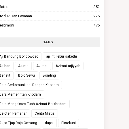
ateri
352
roduk Dan Layanan
226
estimoni
476
TAGS
Aji Bandung Bondowoso
aji inti lebur sakethi
Asihan
Azima
Azimat
Azimat arjiyyah
Benefit
Bolo Sewu
Bonding
Cara Berkomunikasi Dengan Khodam
Cara Memerintah Khodam
Cara Mengakses Tuah Azimat Berkhodam
Celoteh Pemahar
Cerita Mistis
Dupa Tjap Raja Omyang
dupa.
Eksekusi