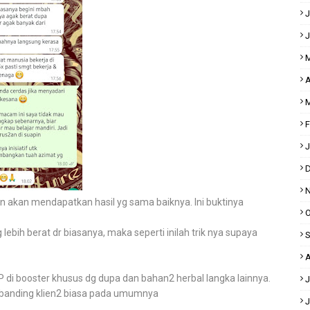
J
J
M
A
M
F
J
D
N
pun akan mendapatkan hasil yg sama baiknya. Ini buktinya
O
ih berat dr biasanya, maka seperti inilah trik nya supaya
S
A
IP di booster khusus dg dupa dan bahan2 herbal langka lainnya.
J
dibanding klien2 biasa pada umumnya
J