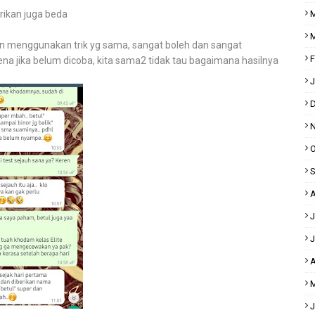
M
rikan juga beda
M
n menggunakan trik yg sama, sangat boleh dan sangat
F
ena jika belum dicoba, kita sama2 tidak tau bagaimana hasilnya
J
D
N
O
S
A
J
J
A
M
J