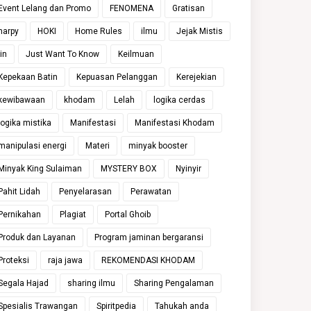
Event Lelang dan Promo
FENOMENA
Gratisan
harpy
HOKI
Home Rules
ilmu
Jejak Mistis
jin
Just Want To Know
Keilmuan
Kepekaan Batin
Kepuasan Pelanggan
Kerejekian
kewibawaan
khodam
Lelah
logika cerdas
logika mistika
Manifestasi
Manifestasi Khodam
manipulasi energi
Materi
minyak booster
Minyak King Sulaiman
MYSTERY BOX
Nyinyir
Pahit Lidah
Penyelarasan
Perawatan
Pernikahan
Plagiat
Portal Ghoib
Produk dan Layanan
Program jaminan bergaransi
Proteksi
raja jawa
REKOMENDASI KHODAM
Segala Hajad
sharing ilmu
Sharing Pengalaman
Spesialis Trawangan
Spiritpedia
Tahukah anda