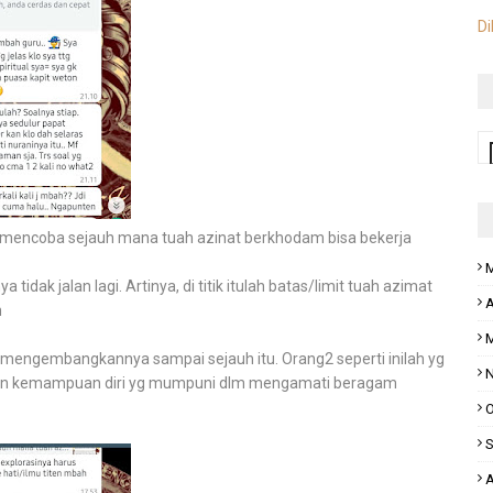
Di
u : mencoba sejauh mana tuah azinat berkhodam bisa bekerja
M
k jalan lagi. Artinya, di titik itulah batas/limit tuah azimat
A
n
M
an mengembangkannya sampai sejauh itu. Orang2 seperti inilah yg
N
 dan kemampuan diri yg mumpuni dlm mengamati beragam
O
S
A