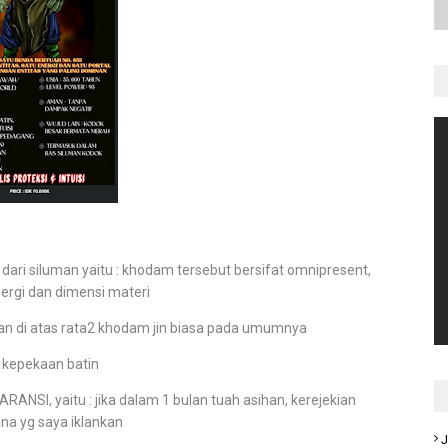
 dari siluman yaitu : khodam tersebut bersifat omnipresent,
ergi dan dimensi materi
tan di atas rata2 khodam jin biasa pada umumnya
n kepekaan batin
RANSI, yaitu : jika dalam 1 bulan tuah asihan, kerejekian
na yg saya iklankan
J