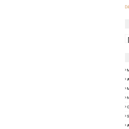
Di
M
A
M
N
O
S
A