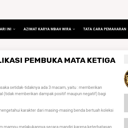
RI INI
AZIMAT KARYA MBAH WIRA
TATA CARA PEMAHARAN
LIKASI PEMBUKA MATA KETIGA
saka setidak-tidaknya ada 3 macam, yaitu : memberikan
al (tidak memberikan dampak positif maupun negatif) bagi
engetahui karakter dari masing-masing benda bertuah koleksi
lum mampu melakukannya secara mandiri karena keterbatasan