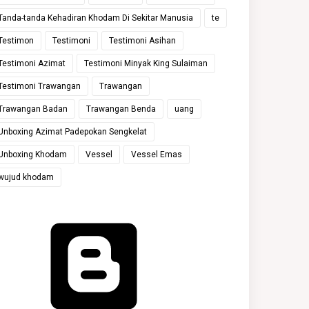
Tanda-tanda Kehadiran Khodam Di Sekitar Manusia
te
Testimon
Testimoni
Testimoni Asihan
Testimoni Azimat
Testimoni Minyak King Sulaiman
Testimoni Trawangan
Trawangan
Trawangan Badan
Trawangan Benda
uang
Unboxing Azimat Padepokan Sengkelat
Unboxing Khodam
Vessel
Vessel Emas
wujud khodam