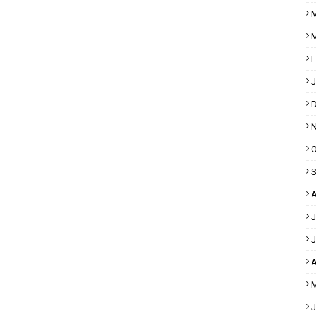
M
M
F
J
D
N
O
S
A
J
J
A
M
J