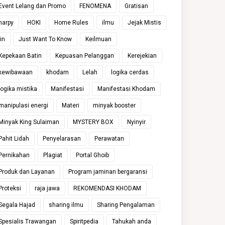
Event Lelang dan Promo
FENOMENA
Gratisan
harpy
HOKI
Home Rules
ilmu
Jejak Mistis
jin
Just Want To Know
Keilmuan
Kepekaan Batin
Kepuasan Pelanggan
Kerejekian
kewibawaan
khodam
Lelah
logika cerdas
logika mistika
Manifestasi
Manifestasi Khodam
manipulasi energi
Materi
minyak booster
Minyak King Sulaiman
MYSTERY BOX
Nyinyir
Pahit Lidah
Penyelarasan
Perawatan
Pernikahan
Plagiat
Portal Ghoib
Produk dan Layanan
Program jaminan bergaransi
Proteksi
raja jawa
REKOMENDASI KHODAM
Segala Hajad
sharing ilmu
Sharing Pengalaman
Spesialis Trawangan
Spiritpedia
Tahukah anda