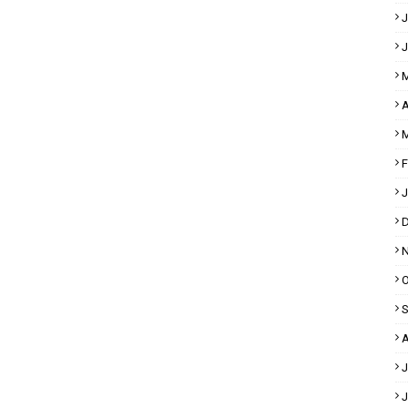
J
J
M
A
M
F
J
D
N
O
S
A
J
J