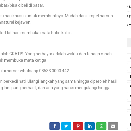
as/bisa dibeli di pasar.
M
tau hari khusus untuk membuatnya. Mudah dan simpel namun
P
anatural kejawen.
T
et latihan membuka mata batin kali ini
adalah GRATIS. Yang berbayar adalah waktu dan tenaga mbah
ek membuka mata ketiga
lalui nomor whatsapp 08533 0000 442
n berkecil hati. Ulangi langkah yang sama hingga diperoleh hasil
ng langsung berhasil, dan ada yang harus mengulangi hingga