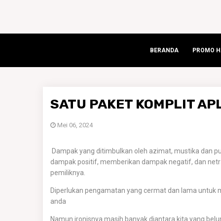
BERANDA
PROMO HA
SATU PAKET KOMPLIT AP
Mei 06, 2024
Dampak yang ditimbulkan oleh azimat, mustika dan pu
dampak positif, memberikan dampak negatif, dan netr
pemiliknya.
Diperlukan pengamatan yang cermat dan lama untuk m
anda
Namun ironisnya masih banyak diantara kita yang be