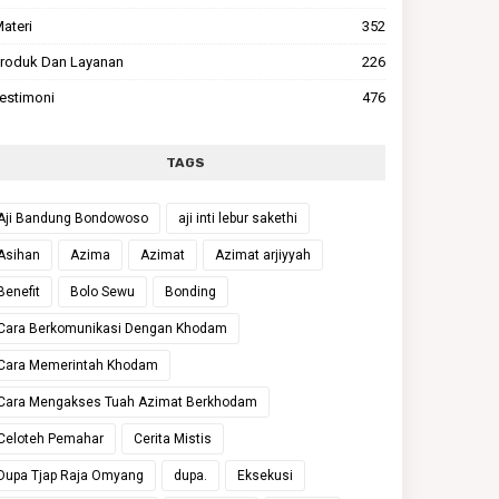
ateri
352
roduk Dan Layanan
226
estimoni
476
TAGS
Aji Bandung Bondowoso
aji inti lebur sakethi
Asihan
Azima
Azimat
Azimat arjiyyah
Benefit
Bolo Sewu
Bonding
Cara Berkomunikasi Dengan Khodam
Cara Memerintah Khodam
Cara Mengakses Tuah Azimat Berkhodam
Celoteh Pemahar
Cerita Mistis
Dupa Tjap Raja Omyang
dupa.
Eksekusi