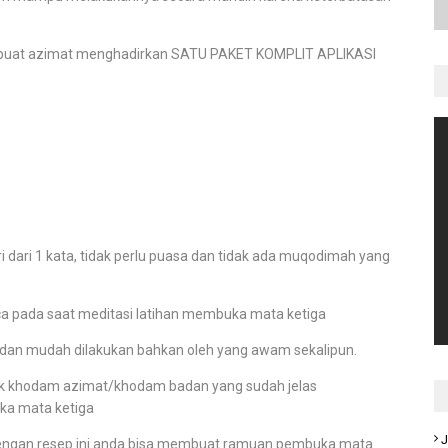
pembuat azimat menghadirkan SATU PAKET KOMPLIT APLIKASI
dari 1 kata, tidak perlu puasa dan tidak ada muqodimah yang
ibaca pada saat meditasi latihan membuka mata ketiga
 dan mudah dilakukan bahkan oleh yang awam sekalipun.
aik khodam azimat/khodam badan yang sudah jelas
ka mata ketiga
J
ngan resep ini anda bisa membuat ramuan pembuka mata