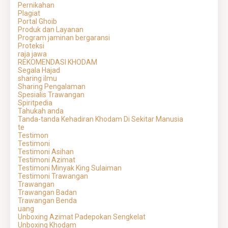
Pernikahan
Plagiat
Portal Ghoib
Produk dan Layanan
Program jaminan bergaransi
Proteksi
raja jawa
REKOMENDASI KHODAM
Segala Hajad
sharing ilmu
Sharing Pengalaman
Spesialis Trawangan
Spiritpedia
Tahukah anda
Tanda-tanda Kehadiran Khodam Di Sekitar Manusia
te
Testimon
Testimoni
Testimoni Asihan
Testimoni Azimat
Testimoni Minyak King Sulaiman
Testimoni Trawangan
Trawangan
Trawangan Badan
Trawangan Benda
uang
Unboxing Azimat Padepokan Sengkelat
Unboxing Khodam