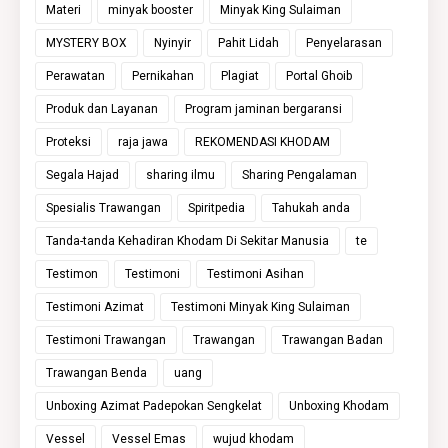
Materi
minyak booster
Minyak King Sulaiman
MYSTERY BOX
Nyinyir
Pahit Lidah
Penyelarasan
Perawatan
Pernikahan
Plagiat
Portal Ghoib
Produk dan Layanan
Program jaminan bergaransi
Proteksi
raja jawa
REKOMENDASI KHODAM
Segala Hajad
sharing ilmu
Sharing Pengalaman
Spesialis Trawangan
Spiritpedia
Tahukah anda
Tanda-tanda Kehadiran Khodam Di Sekitar Manusia
te
Testimon
Testimoni
Testimoni Asihan
Testimoni Azimat
Testimoni Minyak King Sulaiman
Testimoni Trawangan
Trawangan
Trawangan Badan
Trawangan Benda
uang
Unboxing Azimat Padepokan Sengkelat
Unboxing Khodam
Vessel
Vessel Emas
wujud khodam