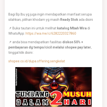
Bagi Bp.Ibu yg juga ingin mendapatkan manfaat serupa
silahkan, pilihan khodam yg masih
Ready Stok
ada disini
📌 Buka tautan ini untuk melihat
katalog Mbah Wira
di
WhatsApp:
https://wa.me/c/6282220327860
📌 anda bisa mendapatkan fasilitas
diskon 50% +
pembayaran dg tempo/cicil melalui shopee pay later
,
tinggal klik disini :
shopee.co.id/dupa.offering.sengkelat