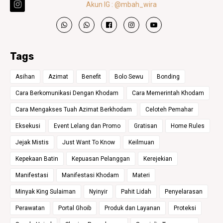
Akun IG : @mbah_wira
Tags
Asihan
Azimat
Benefit
Bolo Sewu
Bonding
Cara Berkomunikasi Dengan Khodam
Cara Memerintah Khodam
Cara Mengakses Tuah Azimat Berkhodam
Celoteh Pemahar
Eksekusi
Event Lelang dan Promo
Gratisan
Home Rules
Jejak Mistis
Just Want To Know
Keilmuan
Kepekaan Batin
Kepuasan Pelanggan
Kerejekian
Manifestasi
Manifestasi Khodam
Materi
Minyak King Sulaiman
Nyinyir
Pahit Lidah
Penyelarasan
Perawatan
Portal Ghoib
Produk dan Layanan
Proteksi