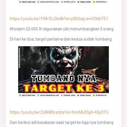
https://youtu.be/Y5A1EJ3wIlk?si=y0DGqq-emC9dsTE1
Khodam 52.000 th digunakan utk menumbangkan 3 orang
Di hari ke dua, target pertama dan kedua sudah tumbang
https://youtu.be/ZcIRWDrznhs?si=3mrMuf0g9-45p3TU
Dan berikut adl kesaksian saat target ke tiga nya tumbang