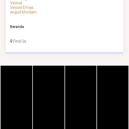
Vessel
Vessel Emas
wujud khodam
Beranda
Find Us