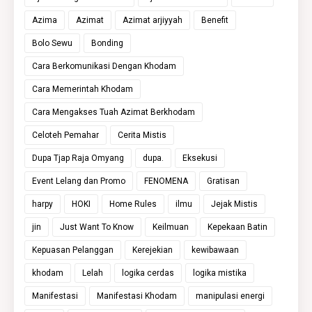
Azima
Azimat
Azimat arjiyyah
Benefit
Bolo Sewu
Bonding
Cara Berkomunikasi Dengan Khodam
Cara Memerintah Khodam
Cara Mengakses Tuah Azimat Berkhodam
Celoteh Pemahar
Cerita Mistis
Dupa Tjap Raja Omyang
dupa.
Eksekusi
Event Lelang dan Promo
FENOMENA
Gratisan
harpy
HOKI
Home Rules
ilmu
Jejak Mistis
jin
Just Want To Know
Keilmuan
Kepekaan Batin
Kepuasan Pelanggan
Kerejekian
kewibawaan
khodam
Lelah
logika cerdas
logika mistika
Manifestasi
Manifestasi Khodam
manipulasi energi