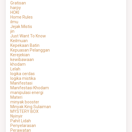
Gratisan
harpy
HOKI
Home Rules
ilmu
Jejak Mistis
jin
Just Want To Know
Keilmuan
Kepekaan Batin
Kepuasan Pelanggan
Kerejekian
kewibawaan
khodam
Lelah
logika cerdas
logika mistika
Manifestasi
Manifestasi Khodam
manipulasi energi
Materi
minyak booster
Minyak King Sulaiman
MYSTERY BOX
Nyinyir
Pahit Lidah
Penyelarasan
Perawatan