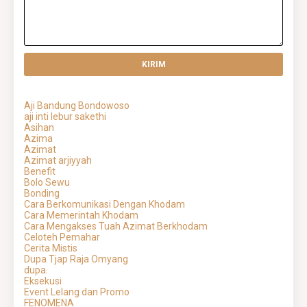
Aji Bandung Bondowoso
aji inti lebur sakethi
Asihan
Azima
Azimat
Azimat arjiyyah
Benefit
Bolo Sewu
Bonding
Cara Berkomunikasi Dengan Khodam
Cara Memerintah Khodam
Cara Mengakses Tuah Azimat Berkhodam
Celoteh Pemahar
Cerita Mistis
Dupa Tjap Raja Omyang
dupa.
Eksekusi
Event Lelang dan Promo
FENOMENA