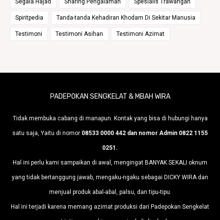
Segala Hajad
Sharing Pengalaman
Spesialis Trawangan
Spiritpedia
Tanda-tanda Kehadiran Khodam Di Sekitar Manusia
Testimoni
Testimoni Asihan
Testimoni Azimat
PADEPOKAN SENGKELAT & MBAH WIRA
Tidak membuka cabang di manapun. Kontak yang bisa di hubungi hanya
satu saja, Yaitu di nomor
08533 0000 442 dan nomor Admin 0822 1155
0251.
Hal ini perlu kami sampaikan di awal, mengingat BANYAK SEKALI oknum
yang tidak bertanggung jawab, mengaku-ngaku sebagai DICKY WIRA dan
menjual produk abal-abal, palsu, dan tipu-tipu.
Hal ini terjadi karena memang azimat produksi dari Padepokan Sengkelat