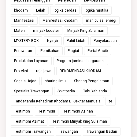
Kepuasan Pelanggan
Kerejekian
kewibawaan
khodam
Lelah
logika cerdas
logika mistika
Manifestasi
Manifestasi Khodam
manipulasi energi
Materi
minyak booster
Minyak King Sulaiman
MYSTERY BOX
Nyinyir
Pahit Lidah
Penyelarasan
Perawatan
Pernikahan
Plagiat
Portal Ghoib
Produk dan Layanan
Program jaminan bergaransi
Proteksi
raja jawa
REKOMENDASI KHODAM
Segala Hajad
sharing ilmu
Sharing Pengalaman
Spesialis Trawangan
Spiritpedia
Tahukah anda
Tanda-tanda Kehadiran Khodam Di Sekitar Manusia
te
Testimon
Testimoni
Testimoni Asihan
Testimoni Azimat
Testimoni Minyak King Sulaiman
Testimoni Trawangan
Trawangan
Trawangan Badan