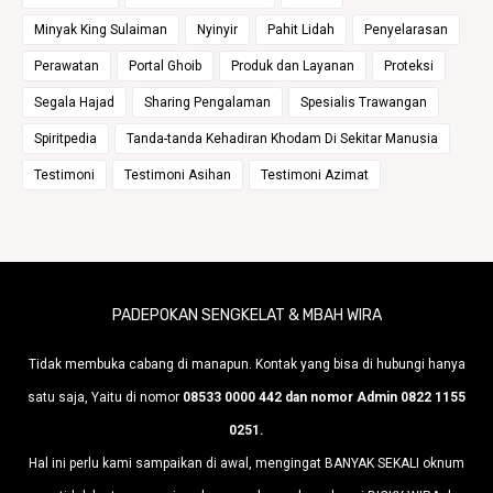
Minyak King Sulaiman
Nyinyir
Pahit Lidah
Penyelarasan
Perawatan
Portal Ghoib
Produk dan Layanan
Proteksi
Segala Hajad
Sharing Pengalaman
Spesialis Trawangan
Spiritpedia
Tanda-tanda Kehadiran Khodam Di Sekitar Manusia
Testimoni
Testimoni Asihan
Testimoni Azimat
PADEPOKAN SENGKELAT & MBAH WIRA
Tidak membuka cabang di manapun. Kontak yang bisa di hubungi hanya
satu saja, Yaitu di nomor
08533 0000 442 dan nomor Admin 0822 1155
0251.
Hal ini perlu kami sampaikan di awal, mengingat BANYAK SEKALI oknum