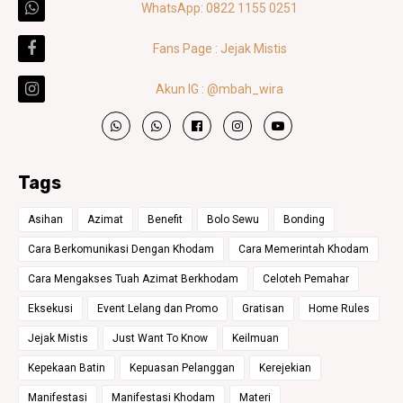
WhatsApp: 0822 1155 0251
Fans Page : Jejak Mistis
Akun IG : @mbah_wira
Tags
Asihan
Azimat
Benefit
Bolo Sewu
Bonding
Cara Berkomunikasi Dengan Khodam
Cara Memerintah Khodam
Cara Mengakses Tuah Azimat Berkhodam
Celoteh Pemahar
Eksekusi
Event Lelang dan Promo
Gratisan
Home Rules
Jejak Mistis
Just Want To Know
Keilmuan
Kepekaan Batin
Kepuasan Pelanggan
Kerejekian
Manifestasi
Manifestasi Khodam
Materi