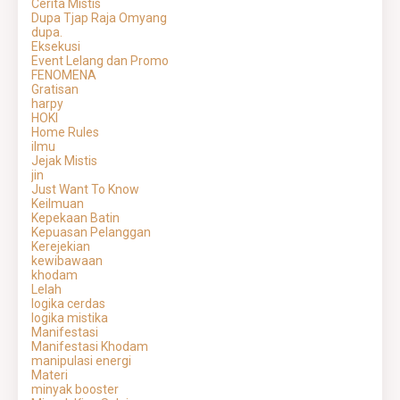
Cerita Mistis
Dupa Tjap Raja Omyang
dupa.
Eksekusi
Event Lelang dan Promo
FENOMENA
Gratisan
harpy
HOKI
Home Rules
ilmu
Jejak Mistis
jin
Just Want To Know
Keilmuan
Kepekaan Batin
Kepuasan Pelanggan
Kerejekian
kewibawaan
khodam
Lelah
logika cerdas
logika mistika
Manifestasi
Manifestasi Khodam
manipulasi energi
Materi
minyak booster