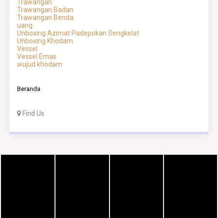
Trawangan
Trawangan Badan
Trawangan Benda
uang
Unboxing Azimat Padepokan Sengkelat
Unboxing Khodam
Vessel
Vessel Emas
wujud khodam
Beranda
Find Us