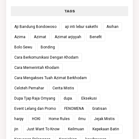
TAGS
Aji Bandung Bondowoso
aji inti lebur sakethi
Asihan
Azima
Azimat
Azimat arjiyyah
Benefit
Bolo Sewu
Bonding
Cara Berkomunikasi Dengan Khodam
Cara Memerintah Khodam
Cara Mengakses Tuah Azimat Berkhodam
Celoteh Pemahar
Cerita Mistis
Dupa Tjap Raja Omyang
dupa.
Eksekusi
Event Lelang dan Promo
FENOMENA
Gratisan
harpy
HOKI
Home Rules
ilmu
Jejak Mistis
jin
Just Want To Know
Keilmuan
Kepekaan Batin