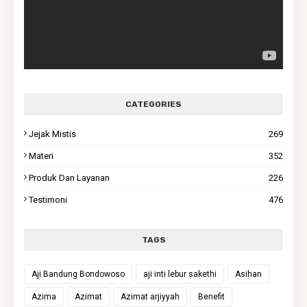
CATEGORIES
Jejak Mistis
269
Materi
352
Produk Dan Layanan
226
Testimoni
476
TAGS
Aji Bandung Bondowoso
aji inti lebur sakethi
Asihan
Azima
Azimat
Azimat arjiyyah
Benefit