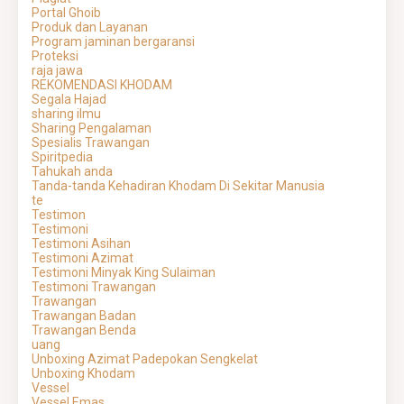
Portal Ghoib
Produk dan Layanan
Program jaminan bergaransi
Proteksi
raja jawa
REKOMENDASI KHODAM
Segala Hajad
sharing ilmu
Sharing Pengalaman
Spesialis Trawangan
Spiritpedia
Tahukah anda
Tanda-tanda Kehadiran Khodam Di Sekitar Manusia
te
Testimon
Testimoni
Testimoni Asihan
Testimoni Azimat
Testimoni Minyak King Sulaiman
Testimoni Trawangan
Trawangan
Trawangan Badan
Trawangan Benda
uang
Unboxing Azimat Padepokan Sengkelat
Unboxing Khodam
Vessel
Vessel Emas