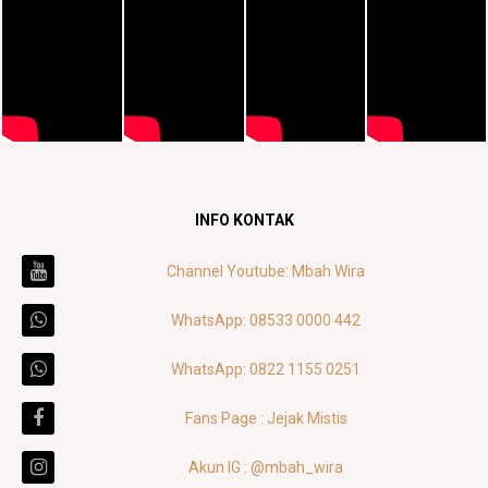
INFO KONTAK
Channel Youtube: Mbah Wira
WhatsApp: 08533 0000 442
WhatsApp: 0822 1155 0251
Fans Page : Jejak Mistis
Akun IG : @mbah_wira