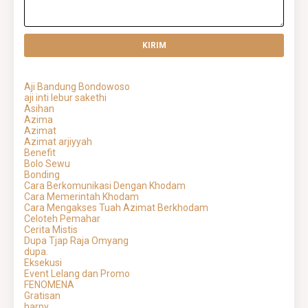
Aji Bandung Bondowoso
aji inti lebur sakethi
Asihan
Azima
Azimat
Azimat arjiyyah
Benefit
Bolo Sewu
Bonding
Cara Berkomunikasi Dengan Khodam
Cara Memerintah Khodam
Cara Mengakses Tuah Azimat Berkhodam
Celoteh Pemahar
Cerita Mistis
Dupa Tjap Raja Omyang
dupa.
Eksekusi
Event Lelang dan Promo
FENOMENA
Gratisan
harpy