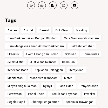
Tags
Asihan
Azimat
Benefit
Bolo Sewu
Bonding
Cara Berkomunikasi Dengan Khodam
Cara Memerintah Khodam
Cara Mengakses Tuah Azimat Berkhodam
Celoteh Pemahar
Eksekusi
Event Lelang dan Promo
Gratisan
Home Rules
Jejak Mistis
Just Want To Know
Keilmuan
Kepekaan Batin
Kepuasan Pelanggan
Kerejekian
Manifestasi
Manifestasi Khodam
Materi
Minyak King Sulaiman
Nyinyir
Pahit Lidah
Penyelarasan
Perawatan
Portal Ghoib
Produk dan Layanan
Proteksi
Segala Hajad
Sharing Pengalaman
Spesialis Trawangan