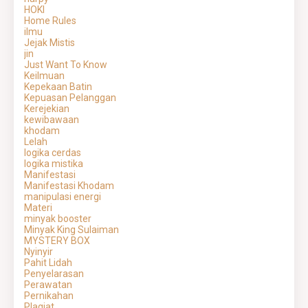
HOKI
Home Rules
ilmu
Jejak Mistis
jin
Just Want To Know
Keilmuan
Kepekaan Batin
Kepuasan Pelanggan
Kerejekian
kewibawaan
khodam
Lelah
logika cerdas
logika mistika
Manifestasi
Manifestasi Khodam
manipulasi energi
Materi
minyak booster
Minyak King Sulaiman
MYSTERY BOX
Nyinyir
Pahit Lidah
Penyelarasan
Perawatan
Pernikahan
Plagiat