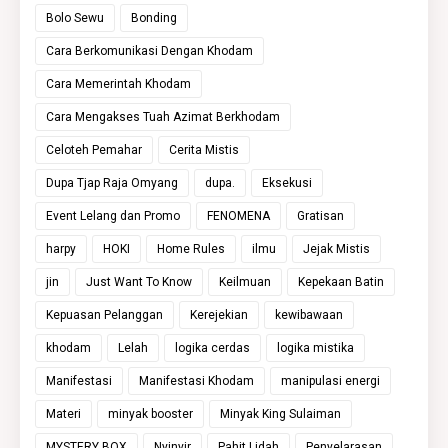
Bolo Sewu
Bonding
Cara Berkomunikasi Dengan Khodam
Cara Memerintah Khodam
Cara Mengakses Tuah Azimat Berkhodam
Celoteh Pemahar
Cerita Mistis
Dupa Tjap Raja Omyang
dupa.
Eksekusi
Event Lelang dan Promo
FENOMENA
Gratisan
harpy
HOKI
Home Rules
ilmu
Jejak Mistis
jin
Just Want To Know
Keilmuan
Kepekaan Batin
Kepuasan Pelanggan
Kerejekian
kewibawaan
khodam
Lelah
logika cerdas
logika mistika
Manifestasi
Manifestasi Khodam
manipulasi energi
Materi
minyak booster
Minyak King Sulaiman
MYSTERY BOX
Nyinyir
Pahit Lidah
Penyelarasan