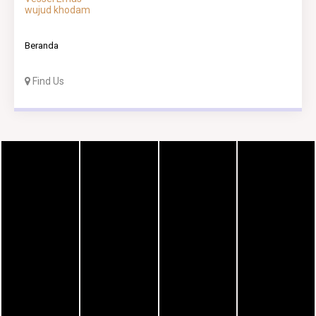
wujud khodam
Beranda
Find Us