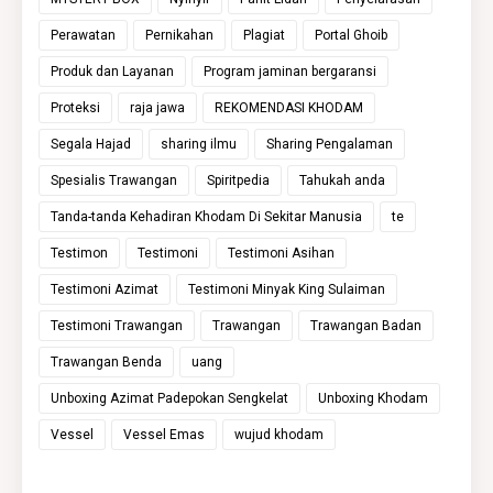
Perawatan
Pernikahan
Plagiat
Portal Ghoib
Produk dan Layanan
Program jaminan bergaransi
Proteksi
raja jawa
REKOMENDASI KHODAM
Segala Hajad
sharing ilmu
Sharing Pengalaman
Spesialis Trawangan
Spiritpedia
Tahukah anda
Tanda-tanda Kehadiran Khodam Di Sekitar Manusia
te
Testimon
Testimoni
Testimoni Asihan
Testimoni Azimat
Testimoni Minyak King Sulaiman
Testimoni Trawangan
Trawangan
Trawangan Badan
Trawangan Benda
uang
Unboxing Azimat Padepokan Sengkelat
Unboxing Khodam
Vessel
Vessel Emas
wujud khodam